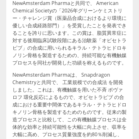
NewAmsterdam Pharmaと共同で、 American
Chemical Societyの「2026年グリーンケミストリ
ー・チャレンジ賞（医薬品合成におけるより環境に
優しい合成経路部門）」を受賞したことを発表でき
ることを誇りに思います。この賞は、脂質異常症に
対する後期臨床試験段階にある治験薬「オビセトラ
ピブ」の合成に用いられるキラル・テトラヒドロキ
ノリン骨格を製造するための、持続可能な有機触媒
プロセスを同社が開発した功績を称えるものです。
NewAmsterdam Pharmaは、 Snapdragon
Chemistryと共同で、 工業規模での合成法 を開発
しました。これは、有機触媒を用いた不斉 ポヴァ
ロフ 環化反応によるもので、オビセトラピブ の合
成における重要中間体であるキラル・テトラヒドロ
キノリン骨格を製造するためのものです。従来の製
造プロセスと比較して、この有機触媒プロセスは全
体的な効率と持続可能性を大幅に向上させ、収率を
大幅に高め、プロセス質量強度を約80％削減し、