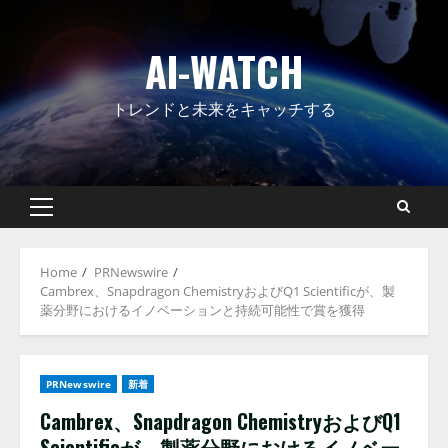
Skip
to
AI-WATCH
content
トレンドと未来をキャッチする
Primary
Menu
Home
PRNewswire
Cambrex、Snapdragon ChemistryおよびQ1 Scientificが、製
薬分野におけるイノベーションと持続可能性で賞を獲得
PRNewswire
新着
Cambrex、Snapdragon ChemistryおよびQ1
Scientificが、製薬分野におけるイノベー