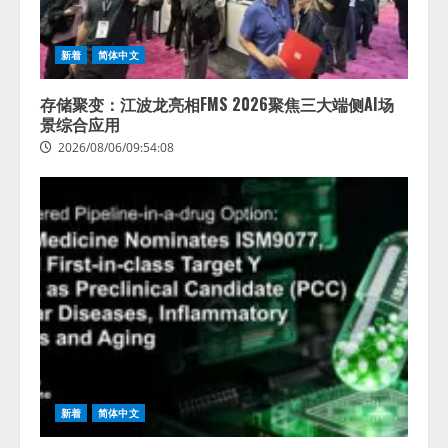
新着
简体中文
存储聚变：江波龙亮相FMS 2026聚焦三大端侧AI场
景综合应用
2026/08/06/09:54:08
Human to AIからAI to AI時代の到
来を見据え、顧客接点を収益に変
える「Helpfeel Growth」提供開始
2026/08/05/19:53:48
2
新着
简体中文
FDUA 生成AIWG、『金融生成AIガ
イドライン（第1.2版）』を公開