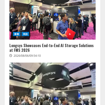
新着
英語
Longsys Showcases End-to-End AI Storage Solutions
at FMS 2026
2026/08/06/09:54:10