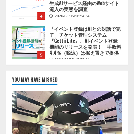
『Gettii Lite』、AIイベント登録
機能のリリースを発表！ 手数料
4.4％（税込）は据え置きで提供
5
2026/08/05/15:53:44
PeopleX、『AI面接の教科書——
人と人がより良く出会うための使
い方』の刊行予定を公開
2026/08/06/09:53:54
1
Human to AIからAI to AI時代の到
来を見据え、顧客接点を収益に変
YOU MAY HAVE MISSED
える「Helpfeel Growth」提供開始
2026/08/05/19:53:48
2
FDUA 生成AIWG、『金融生成AIガ
イドライン（第1.2版）』を公開
2026/08/05/18:53:45
3