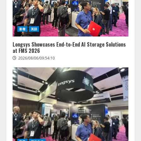
生成AI経由のWebサイト流入、1年
半で約7.8倍に ChatGPTなどの
生成AIサービス経由のWebサイト
新着
英語
流入の実態を調査
4
2026/08/05/16:54:34
Longsys Showcases End-to-End AI Storage Solutions
at FMS 2026
2026/08/06/09:54:10