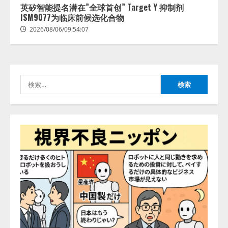
英矽智能提名潜在”全球首创” Target Y 抑制剂
2026/08/05/18:53:45
ISM9077为临床前候选化合物
3
2026/08/06/09:54:07
生成AI経由のWebサイト流入、1年
半で約7.8倍に ChatGPTなどの
生成AIサービス経由のWebサイト
流入の実態を調査
検
4
2026/08/05/16:54:34
索:
「イベント登録はAIとの対話で完
了」チケット管理システム
『Gettii Lite』、AIイベント登録
機能のリリースを発表！ 手数料
4.4％（税込）は据え置きで提供
5
2026/08/05/15:53:44
PeopleX、『AI面接の教科書——
人と人がより良く出会うための使
い方』の刊行予定を公開
2026/08/06/09:53:54
1