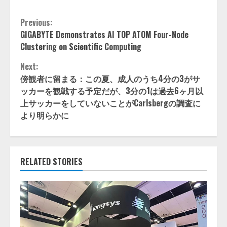
Continue
Previous:
GIGABYTE Demonstrates AI TOP ATOM Four-Node
Reading
Clustering on Scientific Computing
Next:
傍観者に留まる：この夏、成人のうち4分の3がサ
ッカーを観戦する予定だが、3分の1は過去6ヶ月以
上サッカーをしていないことがCarlsbergの調査に
より明らかに
RELATED STORIES