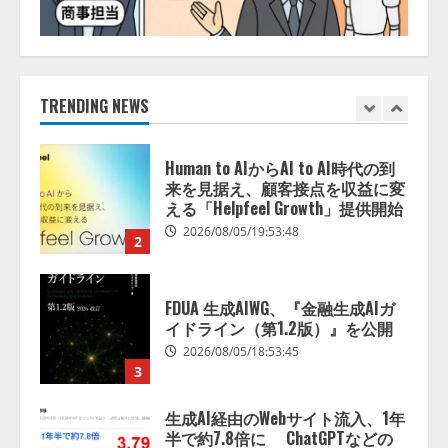
Human to AIからAI to AI時代の到
来を見据え、顧客接点を収益に変
える「Helpfeel Growth」提供開始
2026/08/05/19:53:48
TRENDING NEWS
2
FDUA 生成AIWG、『金融生成AIガ
イドライン（第1.2版）』を公開
2026/08/05/18:53:45
3
生成AI経由のWebサイト流入、1年
半で約7.8倍に ChatGPTなどの
生成AIサービス経由のWebサイト
流入の実態を調査
4
2026/08/05/16:54:34
「イベント登録はAIとの対話で完
了」チケット管理システム