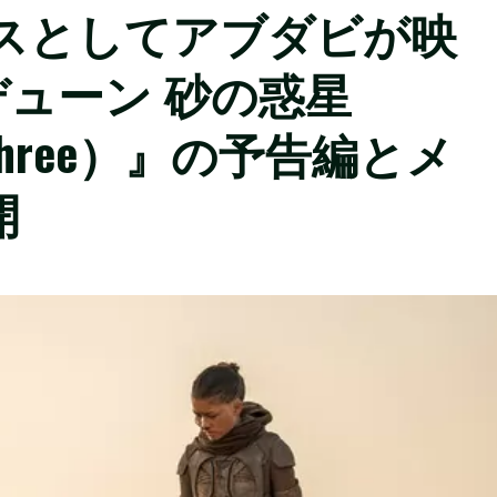
アラキスとしてアブダビが映
ューン 砂の惑星
rt Three）』の予告編とメ
開