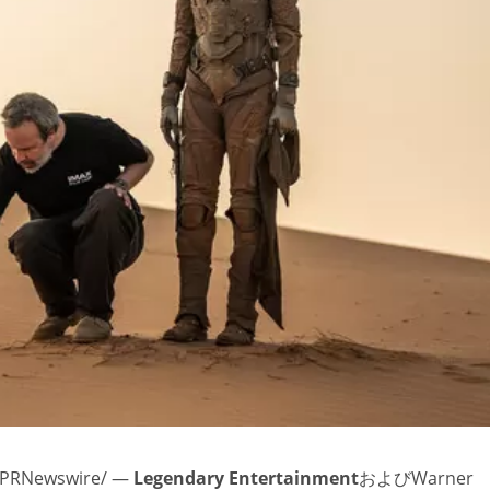
PRNewswire/ —
Legendary Entertainment
およびWarner