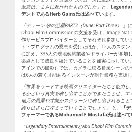
配慮は、まさに並外れたものでした」
と、
Legen
デントであるHerb Gains氏は述べています。
『デューン 砂の惑星PART3（Dune: Part Three）
』には
Dhabi Film Commissionの支援を受け、Image N
作サービスプロバイダーとしてそれぞれ参加してい
ト・プログラムの恩恵を受けたほか、12人のスタン
に加え、336人の現地契約業者やドライバーが参加
拠点として成長を続けていることを如実に示していま
アインでの撮影）では、カメラに映る群衆シーンの
は6人の若く才能あるインターンが制作業務を支援
「世界をリードする映画クリエイターたちと協力し
るかという真実を映し出すことができたことは、エ
地元の風景や才能がスクリーンに映し出されること
誇りはさらに深まっていくことでしょう」
と、
『デュ
フォーマーであるMohamed F Mostafa氏は述べ
「Legendary EntertainmentとAbu Dhabi 