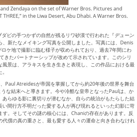
 and Zendaya on the set of Warner Bros. Pictures and
 THREE,” in the Liwa Desert, Abu Dhabi. A Warner Bros.
DFC)は、 アブダビの手つかずの自然が残るリワ砂漠で行われた『
デューン
ら、新たなメイキング写真を公開しました。写真には、Denis
ッフがロケ地で撮影に臨む様子が収められており、過去7年間にわ
yが継続してきたパートナーシップが改めて示されています。このシリ
な風景は、アラキスを生き生きと表現し、この作品における最
た。
、Paul Atreidesが帝国を掌握してから約20年後の世界を舞台
をのむような結末へと導きます。今や冷酷な皇帝となったPaulは、か
、あらゆる影に裏切りが潜むなか、自らの統治がもたらした結
長い間行方不明だった愛する人が再び現れるといった幻影に苛
ます。そしてその謎の核心には、Chaniの存在があります。反
力の代償の真の重さと、最も愛する人々の運命と向き合わなけれ