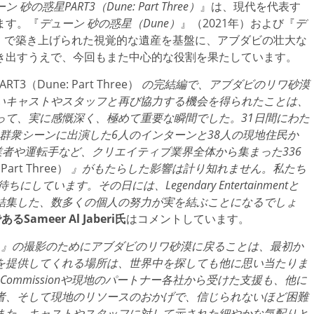
ン 砂の惑星PART3（Dune: Part Three）
』は、現代を代表す
ます。『
デューン 砂の惑星（Dune）
』（2021年）および『
デ
年）で築き上げられた視覚的な遺産を基盤に、アブダビの壮大な
き出すうえで、今回もまた中心的な役割を果たしています。
3（Dune: Part Three）
の完結編で、アブダビのリワ砂漠
いキャストやスタッフと再び協力する機会を得られたことは、
って、実に感慨深く、極めて重要な瞬間でした。31日間にわた
。群衆シーンに出演した6人のインターンと38人の現地住民か
業者や運転手など、クリエイティブ業界全体から集まった336
art Three）
』がもたらした影響は計り知れません。私たち
ています。その日には、Legendary Entertainmentと
結集した、数多くの個人の努力が実を結ぶことになるでしょ
あるSameer Al Jaberi氏
はコメントしています。
』の撮影のためにアブダビのリワ砂漠に戻ることは、最初か
を提供してくれる場所は、世界中を探しても他に思い当たりま
lm Commissionや現地のパートナー各社から受けた支援も、他に
者、そして現地のリソースのおかげで、信じられないほど困難
また、キャストやスタッフに対して示された細やかな気配りと