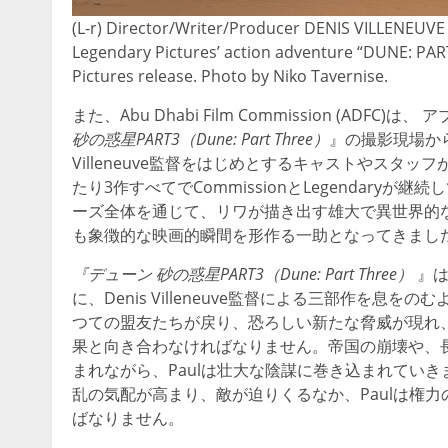
(L-r) Director/Writer/Producer DENIS VILLENEUVE
Legendary Pictures’ action adventure “DUNE: PART
Pictures release. Photo by Niko Tavernise.
また、Abu Dhabi Film Commission (A
砂の惑星PART3（Dune: Part Three）
』の撮影現場か
Villeneuve監督をはじめとするキャストやスタ
たり3作すべてでCommissionとLegendar
ーズ全体を通じて、リワが描き出す雄大で異世界的
も象徴的な映画的瞬間を形作る一助となってきまし
『デューン 砂の惑星PART3（Dune: Part Three）
』は
に、Denis Villeneuve監督による三部作を息
つての盟友たちが戻り、恐ろしい新たな脅威が現れ
果と向き合わなければなりません。帝国の崩壊や、
まれながら、Paulは壮大な陰謀に巻き込まれていき
乱の気配が高まり、敵が迫りくるなか、Paulは権
ばなりません。