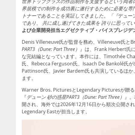
世界トップクラスの作品制作を支援するという両者
界規模での制作を成功裏に遂行するために必要な専
トナーであることを実証してきました。「『
デューン
であり、 共に成し遂げてきた成果を 誇りに思って
よび企業開発担当エグゼクティブ・バイスプレジデントで
Denis Villeneuve氏が監督を務め、Villeneuve氏
PART3（Dune: Part Three）
』は、Frank Herber
な完結編となっています。本作には、Timothée Chalame
氏、Rebecca Ferguson氏、Isaach De Bankolé氏が
Pattinson氏、Javier Bardem氏も共演しているほ
ます。
Warner Bros. PicturesとLegendary Picturesが
『
デューン 砂の惑星PART3（Dune: Part Three）
』。
開され、海外では2026年12月16日から順次公開されます。
Legendary Eastが担当します。