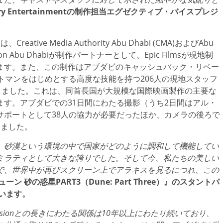
dary Entertainmentの制作担当エグゼクティブ・バイスプレジ
、Creative Media Authority Abu Dhabi (CMA)およびAbu
ation Abu Dhabiが制作パートナーとして、Epic Filmsが現地制
ます。また、この制作はアブダビのキャッシュバック・リベー
トマンをはじめとする高度な技能を持つ206人の現地スタッフ
しました。これは、同首長国が大規模な国際映画製作の主要な
す。アブダビでの31日間にわたる撮影（うち2日間はアル・
サポートとして38人の協力が必要だったほか、カメラの後ろで
しました。
、砂漠という環境の中で国家がどのように調和して機能してい
ミラティとして大きな誇りでした。そして今、私たちの美しい
で、世界中が再びスクリーン上でアラキスを見るにつれ、この
ーン 砂の惑星PART3（Dune: Part Three）』のスタントパ
ています。
Film Commissionとの長きにわたる関係は10年以上にわたり続いており、