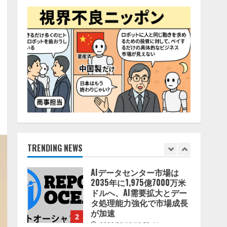
コーチ」をリリース
2026/08/09/01:53:44
5
病院向け生成AIサービス
「OPTiM AI ホスピタル」、
病歴要約を自動生成する新
機能を提供開始
1
2026/08/10/12:53:44
AIデータセンター市場は
2035年に1,975億7000万米
ドルへ、AI需要拡大とデー
タ処理能力強化で市場成長
が加速
TRENDING NEWS
2
2026/08/10/12:53:44
生成AI人事労務実践研究会
〈HR AI Lab〉推進協議会
── 9社連合が贈る、人事労
務 × AIの実践知 ── 「奇跡
のセミナー」シリーズ始
3
動！ HR × AI SEMINAR 2026