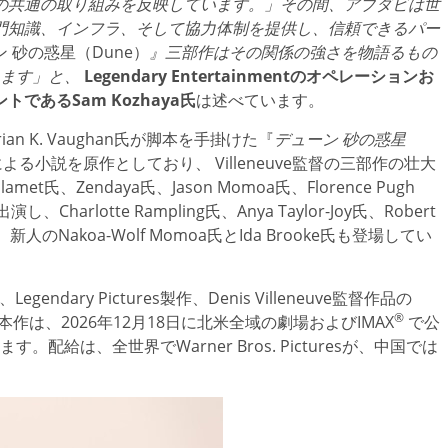
の共通の取り組みを反映しています。」その間、アブダビは世
門知識、インフラ、そして協力体制を提供し、信頼できるパー
 砂の惑星（Dune）
』三部作はその関係の強さを物語るもの
います」と、
Legendary Entertainmentのオペレーションお
あるSam Kozhaya氏
は述べています。
とBrian K. Vaughan氏が脚本を手掛けた『
デューン 砂の惑星
t氏による小説を原作としており、 Villeneuve監督の三部作の壮大
t氏、Zendaya氏、Jason Momoa氏、Florence Pugh
出演し、Charlotte Rampling氏、Anya Taylor-Joy氏、Robert
か、新人のNakoa-Wolf Momoa氏とIda Brooke氏も登場してい
贈る、Legendary Pictures製作、Denis Villeneuve監督作品の
®
本作は、2026年12月18日に北米全域の劇場およびIMAX
で公
配給は、全世界でWarner Bros. Picturesが、中国では