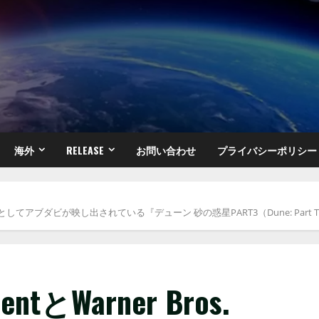
海外
RELEASE
お問い合わせ
プライバシーポリシー
turesが、アラキスとしてアブダビが映し出されている『デューン 砂の惑星PART3（Dune: 
mentとWarner Bros.