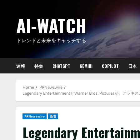
Skip
to
AI-WATCH
content
トレンドと未来をキャッチする
速報
特集
CHATGPT
GEMINI
COPILOT
日本
Home
PRNewswire
Legendary EntertainmentとWarner Bros. Pic
PRNewswire
新着
Legendary Entertain