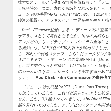
壮大なスケールと心温まる情感を兼ね備えた『
デュー
る叙事詩の一つに、力強くも詩的な結末をもたらし
ューン 砂の惑星PART2（Dune: Part Two
』（2024
砂漠の風景が、アラキスという世界を生き生きと描
「Denis Villeneuve監督による『
デューン 砂の惑星PART
がアラキスとして舞台となるなか、同作の素晴らし
アブダビのクリエイティブ・エコシステム全体にと
る撮影には、UAE在住の600人以上が関わりました
ら、206人の現地スタッフ、さらにはケータリング
人に至るまで、『
デューン 砂の惑星PART3（Dune: P
も、世界中の人々と同様に、12月16日という日を心待ちにし
のシームレスなコラボレーションを実現するために
う」と、
Abu Dhabi Film Commissionの責任者で
「
『
デューン 砂の惑星PART3（Dune: Part Three）
ら決まっていました。これほど息をのむような映像
せん。また、3作品すべてを通じて、Abu Dhabi Fi
類を見ないものでした。アブダビのスタッフや関係
なプロジェクトが快適かつスムーズに進みました。