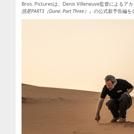
Bros. Picturesは、Denis Villeneuv
惑星PART3（Dune: Part Three）
』の公式新予告編を