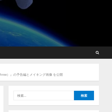
AIデータセンター市場は
2035年に1,975億7000万米
ドルへ、AI需要拡大とデー
タ処理能力強化で市場成長
が加速
2
2026/08/10/12:53:44
生成AI人事労務実践研究会
〈HR AI Lab〉推進協議会
── 9社連合が贈る、人事労
務 × AIの実践知 ── 「奇跡
のセミナー」シリーズ始
3
動！ HR × AI SEMINAR 2026
2026/08/10/10:53:44
Olive、AI活用における「人
Part Three）』の予告編とメイキング画像 を公開
の状態データ」活用設計を
公開
2026/08/10/09:53:47
4
検
索:
【ドローン
AI】ドローン
操縦をAIがアドバイス「AI