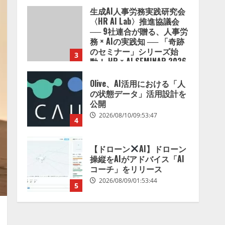
2026/08/10/10:53:44
Olive、AI活用における「人
の状態データ」活用設計を
公開
2026/08/10/09:53:47
4
【ドローン
AI】ドローン
操縦をAIがアドバイス「AI
コーチ」をリリース
2026/08/09/01:53:44
5
病院向け生成AIサービス
「OPTiM AI ホスピタル」、
病歴要約を自動生成する新
機能を提供開始
1
2026/08/10/12:53:44
AIデータセンター市場は
2035年に1,975億7000万米