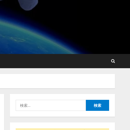
lmessage、MCP接続機能を
強化し、AIから設定操作で
きる機能を拡充
2026/08/07/13:53:50
2
【2026年企業のAI導入・活
用に関する調査】AIを組織
として導入できている企業
は26.8％。AI導入企業の
68.0％が、自社でのAI導
3
入・活用は「上手くいって
いる」と回答
ナレッジワーク、AIエンジ
2026/08/07/13:53:50
ニア油井 誠（@myui）が入
社。「セールスAIエージェ
ントOS」「営業領域の業界
特化LLM」の開発とAI研究
4
開発をリード
検
2026/08/07/10:54:31
索:
AI駆動開発の推進に向けて
「TinhVan Technologies
JSC.」と業務提携