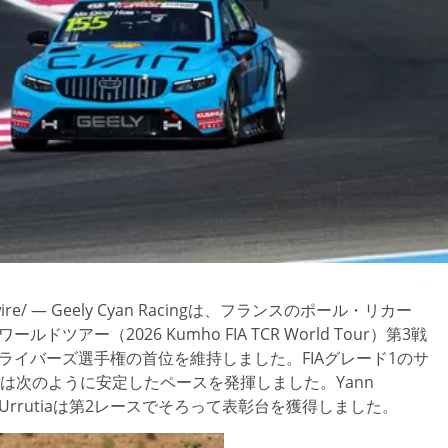
e/ — Geely Cyan Racingは、フランスのポール・リカー
ルドツアー（2026 Kumho FIA TCR World Tour）第3戦
iaはドライバーズ選手権の首位を維持しました。FIAグレード1のサ
 TCRは次のように安定したペースを発揮しました。Yann
uaとUrrutiaは第2レースでそろって表彰台を獲得しました。