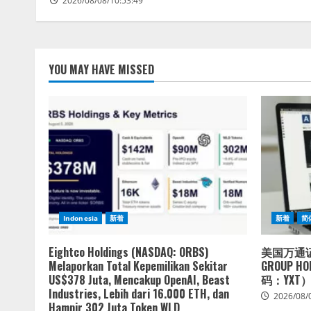
2026/08/08/10:53:49
YOU MAY HAVE MISSED
Indonesia
新着
新着
简
Eightco Holdings (NASDAQ: ORBS)
美国万通证
Melaporkan Total Kepemilikan Sekitar
GROUP 
US$378 Juta, Mencakup OpenAI, Beast
码：YXT
Industries, Lebih dari 16.000 ETH, dan
2026/08/
Hampir 302 Juta Token WLD