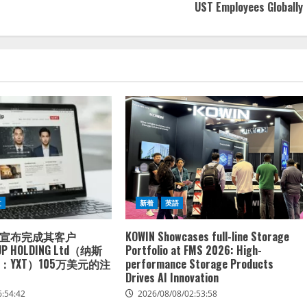
UST Employees Globally
文
新着
英語
宣布完成其客户
KOWIN Showcases full-line Storage
UP HOLDING Ltd（纳斯
Portfolio at FMS 2026: High-
YXT）105万美元的注
performance Storage Products
Drives AI Innovation
6:54:42
2026/08/08/02:53:58