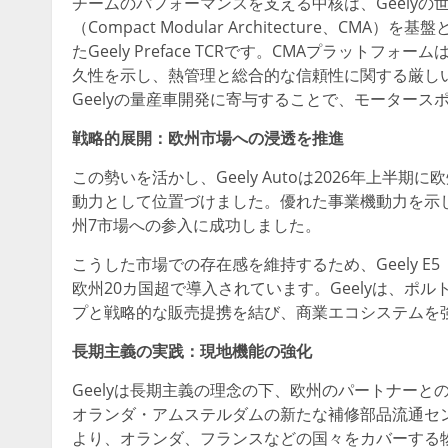
チームのパフォーマンスを支える中核は、Geely
（Compact Modular Architecture、
たGeely Preface TCRです。CMAプラッ
久性を示し、熱管理と総合的な信頼性に関する厳し
Geelyの量産車開発に寄与することで、モーター
戦略的展開：欧州市場への浸透を推進
この勢いを活かし、Geely Autoは2026年上
動力として位置づけました。優れた事業機動力を示
州7市場への参入に成功しました。
こうした市場での存在感を維持するため、Geely E5（E
欧州20カ国超で導入されています。Geelyは、ポ
プと戦略的な販売提携を結び、商業エコシステムを
長期主義の実践：現地機能の強化
Geelyは長期主義の理念の下、欧州のパートナー
オランダ・アムステルダムの新たな補修部品流通セ
より、オランダ、フランスなどの国々をカバーする