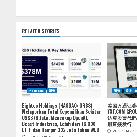
RELATED STORIES
Indonesia
新着
新着
简体中
Eightco Holdings (NASDAQ: ORBS)
美国万通证券
Melaporkan Total Kepemilikan Sekitar
YXT.COM GRO
US$378 Juta, Mencakup OpenAI,
达克股票代码：
Beast Industries, Lebih dari 16.000
册直接发行
ETH, dan Hampir 302 Juta Token WLD
2026/08/08/0