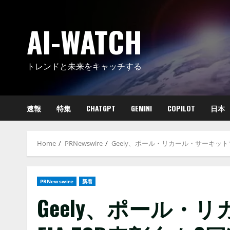
Skip
to
AI-WATCH
content
トレンドと未来をキャッチする
速報
特集
CHATGPT
GEMINI
COPILOT
日本
Home
PRNewswire
Geely、ポール・リカール・サーキット
PRNewswire
新着
Geely、ポール・