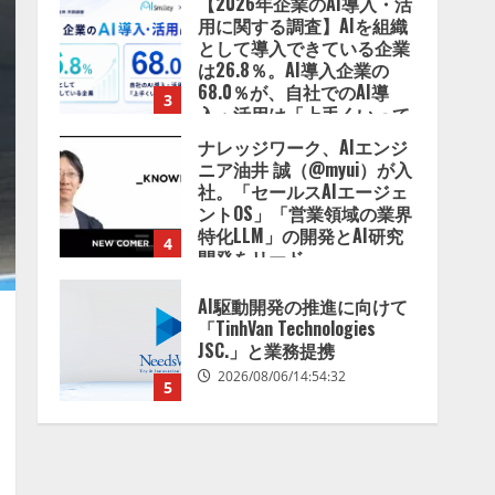
ナレッジワーク、AIエンジ
2026/08/07/13:53:50
ニア油井 誠（@myui）が入
社。「セールスAIエージェ
ントOS」「営業領域の業界
特化LLM」の開発とAI研究
4
開発をリード
2026/08/07/10:54:31
AI駆動開発の推進に向けて
「TinhVan Technologies
JSC.」と業務提携
2026/08/06/14:54:32
5
【開催報告】次世代AIプラ
ットフォーム「TAIZA」お
よび新サービスに関する記
者発表会を開催
1
2026/08/07/17:53:45
lmessage、MCP接続機能を
強化し、AIから設定操作で
きる機能を拡充