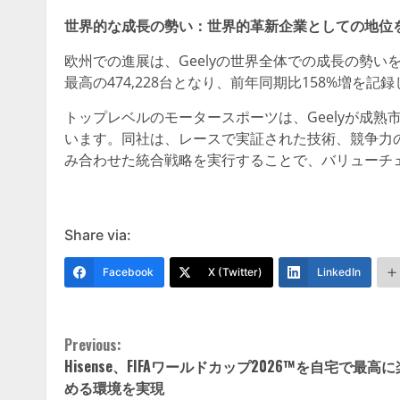
世界的な成長の勢い：世界的革新企業としての地位
欧州での進展は、Geelyの世界全体での成長の勢い
最高の474,228台となり、前年同期比158%増を
トップレベルのモータースポーツは、Geelyが成
います。同社は、レースで実証された技術、競争力
み合わせた統合戦略を実行することで、バリューチ
Share via:
Facebook
X (Twitter)
LinkedIn
Continue
Previous:
Hisense、FIFAワールドカップ2026™を自宅で最高
Reading
める環境を実現