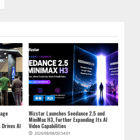
新着
英語
rage
Wizstar Launches Seedance 2.5 and
MiniMax H3, Further Expanding Its AI
 Drives AI
Video Capabilities
2026/08/08/00:54:01