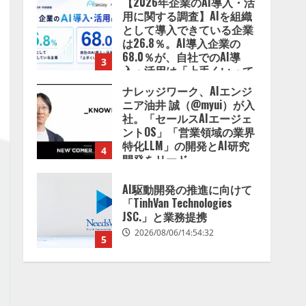
ナレッジワーク、AIエンジ
2026/08/07/13:53:50
ニア油井 誠（@myui）が入
社。「セールスAIエージェ
ントOS」「営業領域の業界
特化LLM」の開発とAI研究
4
開発をリード
2026/08/07/10:54:31
AI駆動開発の推進に向けて
「TinhVan Technologies
JSC.」と業務提携
2026/08/06/14:54:32
5
【開催報告】次世代AIプラ
ットフォーム「TAIZA」お
よび新サービスに関する記
者発表会を開催
1
2026/08/07/17:53:45
lmessage、MCP接続機能を
強化し、AIから設定操作で
きる機能を拡充