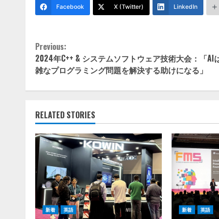
Facebook
X (Twitter)
LinkedIn
Continue
Previous:
2024年C++ & システムソフトウェア技術大会：「AI
Reading
雑なプログラミング問題を解決する助けになる」
RELATED STORIES
新着
英語
新着
英語