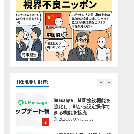
2026/08/06/14:54:32
5
【開催報告】次世代AIプラ
ットフォーム「TAIZA」お
よび新サービスに関する記
者発表会を開催
1
2026/08/07/17:53:45
lmessage、MCP接続機能を
強化し、AIから設定操作で
きる機能を拡充
2026/08/07/13:53:50
TRENDING NEWS
2
【2026年企業のAI導入・活
用に関する調査】AIを組織
として導入できている企業
は26.8％。AI導入企業の
68.0％が、自社でのAI導
3
入・活用は「上手くいって
いる」と回答