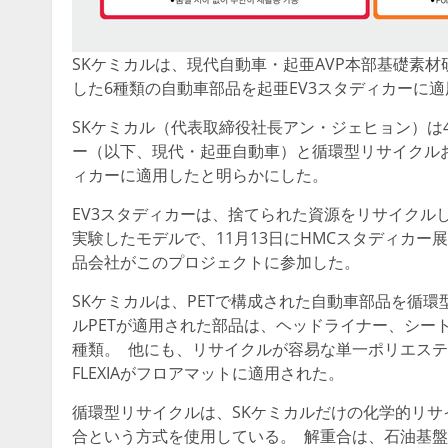
SKケミカルは、現代自動車・起亜AVP本部基礎素
した6種類の自動車部品を起亜EV3スタディカーに
SKケミカル（代表取締役社長アン・ジェヒョン）は
ー（以下、現代・起亜自動車）と循環型リサイクルお
ィカーに適用したと明らかにした。
EV3スタディカーは、捨てられた資源をリサイクル
実験したモデルで、11月13日にHMCスタディカー
品会社がこのプロジェクトに参加した。
SKケミカルは、PETで構成された自動車部品を循
ルPETが適用された部品は、ヘッドライナー、シー
種類。 他にも、リサイクルが容易な単一ポリエステ
FLEXIAがフロアマットに適用された。
循環型リサイクルは、SKケミカルだけの化学的リ
合という方式を使用している。 解重合は、石油基