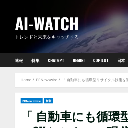
Skip
to
AI-WATCH
content
トレンドと未来をキャッチする
速報
特集
CHATGPT
GEMINI
COPILOT
日本
Home
PRNewswire
「 自動車にも循環型リサイクル技術を
PRNewswire
新着
「 自動車にも循環