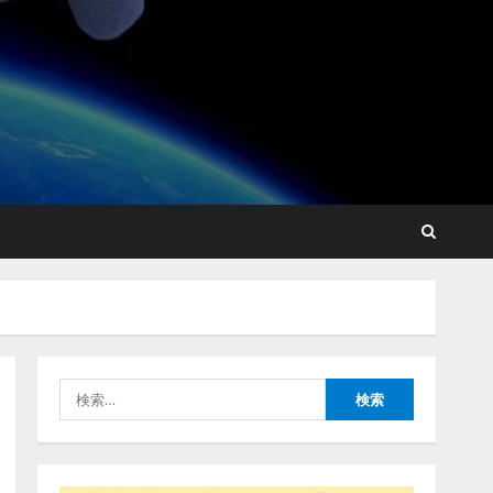
lmessage、MCP接続機能を
強化し、AIから設定操作で
きる機能を拡充
2026/08/07/13:53:50
2
【2026年企業のAI導入・活
用に関する調査】AIを組織
として導入できている企業
は26.8％。AI導入企業の
68.0％が、自社でのAI導
3
入・活用は「上手くいって
いる」と回答
ナレッジワーク、AIエンジ
2026/08/07/13:53:50
ニア油井 誠（@myui）が入
社。「セールスAIエージェ
ントOS」「営業領域の業界
特化LLM」の開発とAI研究
4
開発をリード
検
2026/08/07/10:54:31
索:
AI駆動開発の推進に向けて
「TinhVan Technologies
JSC.」と業務提携