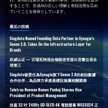
することで、生成AIの正しい理解と有効活用を広め
ていくことを使命としています。
最近の投稿
Singdata Named Founding Data Partner in Synagie’s
Geene 2.0, Takes On the Infrastructure Layer for
Brands
权威认证 — 古瑞瓦特混合储能逆变器出货量位居全
球第三
Singdata被委任為Synagie旗下Geene 2.0的創始數據
合作伙伴，為品牌方承接基礎設施層相關業務
Teletrac Navman Names Pankaj Sharma Vice
President of Product Management
技嘉 32 吋 240Hz QD-OLED 4K 電競螢幕 MO32U24 正