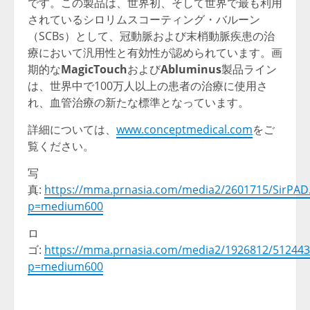
です。この製品は、世界初、そして世界で最も利用
されているシロリムスコーティング・バルーン
（SCBs）として、冠動脈および末梢動脈疾患の治
療において汎用性と有効性が認められています。画
期的な
MagicTouch
および
Abluminus
製品ライン
は、世界中で100万人以上の患者の治療に使用さ
れ、血管治療の新たな標準となっています。
詳細については、
www.conceptmedical.com
をご
覧ください。
写
真:
https://mma.prnasia.com/media2/2601715/SirPAD.
p=medium600
ロ
ゴ:
https://mma.prnasia.com/media2/1926812/512443
p=medium600