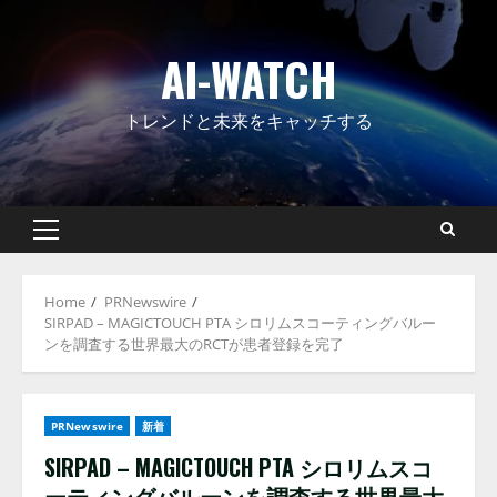
Skip
to
AI-WATCH
content
トレンドと未来をキャッチする
Primary
Menu
Home
PRNewswire
SIRPAD – MAGICTOUCH PTA シロリムスコーティングバルー
ンを調査する世界最大のRCTが患者登録を完了
PRNewswire
新着
SIRPAD – MAGICTOUCH PTA シロリムスコ
ーティングバルーンを調査する世界最大