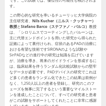
です。この試験では、優位性の可能性も検討されま
す。
この野心的な研究を率いるチューリッヒ大学病院の
主任研究者、
Nils Kucher
（ニルス・クッチャー）
教授
と
Stefano Barco
（ステファノ・バルコ）
教授
は、「シロリムスでコーティングしたバルーンは、
主に代替エンドポイントを用いた研究から得られた
証拠によって裏付けられ、症状のあるPADの治療に
おける有望な技術ですSIRONAのような試験や
SirPADなどの進行中の研究は知識を広げています
が、治療を導き、将来のガイドラインを形成するに
は、臨床結果を伴うランダム化比較試験からの堅牢
なデータが必要です。PADデバイスの研究でこれほ
ど多くの患者をランダム化できたこの結果は前例が
なく、1,250人以上の患者を登録し、研究のこのフ
ェーズを無事に完了するという重要なマイルストー
ンを達成したことについて、すべての研究者と患者
がこの試験をサポートしてくれたことに非常に感謝
しています」と述べています。