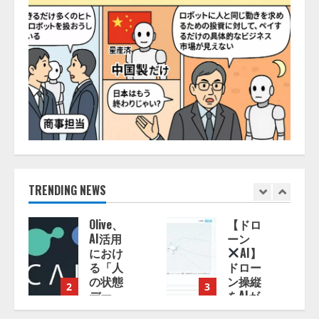
TRENDING NEWS
【ドロ
【開催
ーン
報告】
AI】
次世代
ドロー
AIプラ
ン操縦
ットフ
3
4
をAIが
ォーム
アドバ
「TAIZA」