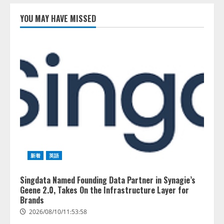
イス
および
「AIコ
新サー
YOU MAY HAVE MISSED
ーチ」
ビスに
をリリ
関する
09:53:47
ース
記者発
表会を
開催
2026/08/09/01:53:44
2026/08/07/17:53:45
新着
英語
Singdata Named Founding Data Partner in Synagie’s
Geene 2.0, Takes On the Infrastructure Layer for
Brands
2026/08/10/11:53:58