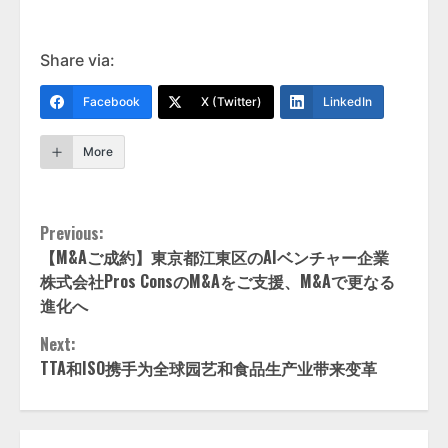
Share via:
Facebook
X (Twitter)
LinkedIn
More
Continue
Previous:
【M&Aご成約】東京都江東区のAIベンチャー企業
Reading
株式会社Pros ConsのM&Aをご支援、M&Aで更なる
進化へ
Next:
TTA和ISO携手为全球园艺和食品生产业带来变革