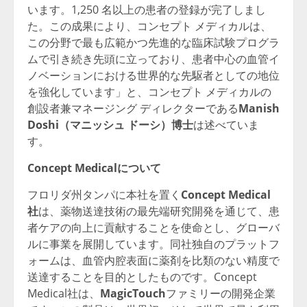
います。1,250 名以上の患者の登録が完了しまし
た。この成果により、コンセプト メディカルは、
この分野で最も広範かつ先進的な臨床試験プログラ
ムで引き続き先頭に立っており、患者中心の血管イ
ノベーションにおける世界的な先駆者としての地位
を強化しています」と、コンセプト メディカルの
創設者兼マネージング ディレクターである
Manish
Doshi
（マニッシュ
ドーシ）博士
は述べていま
す。
Concept Medical
について
フロリダ州タンパに本社を置く
Concept Medical
社
は、薬物送達技術の最先端研究開発を通じて、患
者ケアの向上に貢献することを使命とし、グローバ
ルに事業を展開しています。同社独自のプラットフ
ォームは、血管内腔表面に薬剤を比類のない精度で
送達することを目的としたものです。Concept
Medical社は、
MagicTouch
ファミリーの開発企業