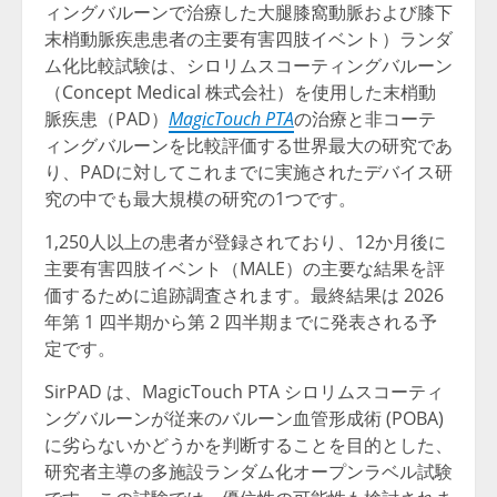
ィングバルーンで治療した大腿膝窩動脈および膝下
末梢動脈疾患患者の主要有害四肢イベント）ランダ
ム化比較試験は、シロリムスコーティングバルーン
（Concept Medical 株式会社）を使用した末梢動
脈疾患（PAD）
MagicTouch PTA
の治療と非コーテ
ィングバルーンを比較評価する世界最大の研究であ
り、PADに対してこれまでに実施されたデバイス研
究の中でも最大規模の研究の1つです。
1,250人以上の患者が登録されており、12か月後に
主要有害四肢イベント（MALE）の主要な結果を評
価するために追跡調査されます。最終結果は 2026
年第 1 四半期から第 2 四半期までに発表される予
定です。
SirPAD は、MagicTouch PTA シロリムスコーティ
ングバルーンが従来のバルーン血管形成術 (POBA)
に劣らないかどうかを判断することを目的とした、
研究者主導の多施設ランダム化オープンラベル試験