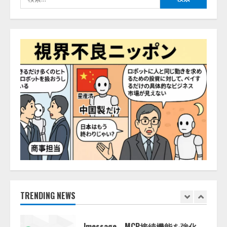
4
答
索:
2026/08/07/13:53:50
ナレッジワーク、AIエンジニア油
井 誠（@myui）が入社。「セール
スAIエージェントOS」「営業領域
の業界特化LLM」の開発とAI研究
開発をリード
5
2026/08/07/10:54:31
【ドローン
AI】ドローン操縦を
AIがアドバイス「AIコーチ」をリ
リース
2026/08/09/01:53:44
1
【開催報告】次世代AIプラットフ
ォーム「TAIZA」および新サービ
スに関する記者発表会を開催
2026/08/07/17:53:45
TRENDING NEWS
2
lmessage、MCP接続機能を強化