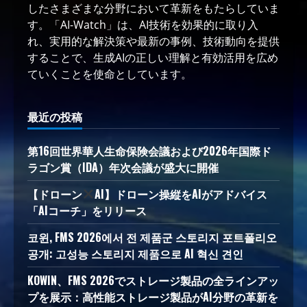
したさまざまな分野において革新をもたらしていま
す。「AI-Watch」は、AI技術を効果的に取り入
れ、実用的な解決策や最新の事例、技術動向を提供
することで、生成AIの正しい理解と有効活用を広め
ていくことを使命としています。
最近の投稿
第16回世界華人生命保険会議および2026年国際ド
ラゴン賞（IDA）年次会議が盛大に開催
【ドローン
AI】ドローン操縦をAIがアドバイス
「AIコーチ」をリリース
코윈, FMS 2026에서 전 제품군 스토리지 포트폴리오
공개: 고성능 스토리지 제품으로 AI 혁신 견인
KOWIN、FMS 2026でストレージ製品の全ラインアッ
プを展示：高性能ストレージ製品がAI分野の革新を