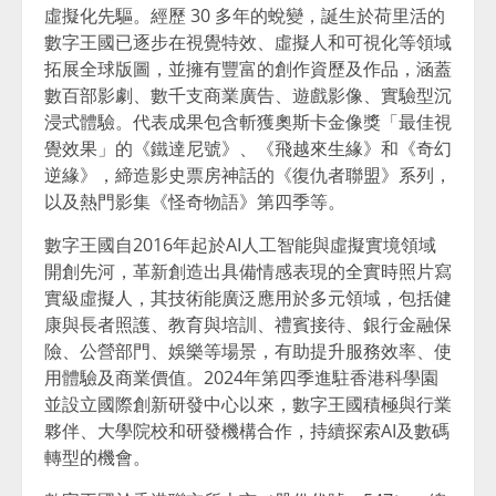
虛擬化先驅。經歷 30 多年的蛻變，誕生於荷里活的
數字王國已逐步在視覺特效、虛擬人和可視化等領域
拓展全球版圖，並擁有豐富的創作資歷及作品，涵蓋
數百部影劇、數千支商業廣告、遊戲影像、實驗型沉
浸式體驗。代表成果包含斬獲奧斯卡金像獎「最佳視
覺效果」的《鐵達尼號》、《飛越來生緣》和《奇幻
逆緣》，締造影史票房神話的《復仇者聯盟》系列，
以及熱門影集《怪奇物語》第四季等。
數字王國自2016年起於AI人工智能與虛擬實境領域
開創先河，革新創造出具備情感表現的全實時照片寫
實級虛擬人，其技術能廣泛應用於多元領域，包括健
康與長者照護、教育與培訓、禮賓接待、銀行金融保
險、公營部門、娛樂等場景，有助提升服務效率、使
用體驗及商業價值。2024年第四季進駐香港科學園
並設立國際創新研發中心以來，數字王國積極與行業
夥伴、大學院校和研發機構合作，持續探索AI及數碼
轉型的機會。