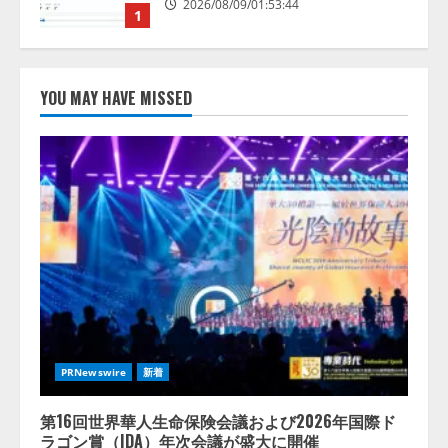
2026/08/09/01:53:44
1
【開催報告】次世代AIプラットフ
ォーム「TAIZA」および新サービ
YOU MAY HAVE MISSED
スに関する記者発表会を開催
2026/08/07/17:53:45
2
lmessage、MCP接続機能を強化
し、AIから設定操作できる機能を
拡充
2026/08/07/13:53:50
3
【2026年企業のAI導入・活用に関
する調査】AIを組織として導入で
きている企業は26.8％。AI導入企
PRNewswire
新着
業の68.0％が、自社でのAI導入・
活用は「上手くいっている」と回
4
答
第16回世界華人生命保険会議および2026年国際ド
ラゴン賞（IDA）年次会議が盛大に開催
2026/08/07/13:53:50