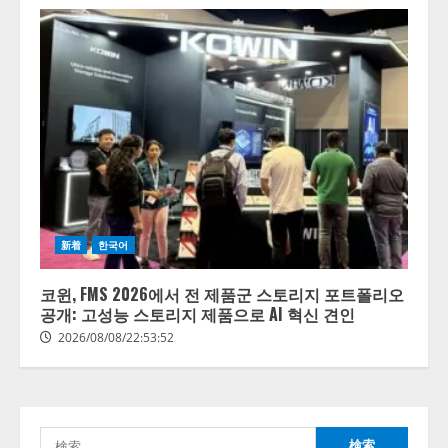
【開催報告】次世代AIプラットフ
ォーム「TAIZA」および新サービ
スに関する記者発表会を開催
2026/08/07/17:53:45
2
lmessage、MCP接続機能を強化
新着
한국어
し、AIから設定操作できる機能を
拡充
코윈, FMS 2026에서 전 제품군 스토리지 포트폴리오
2026/08/07/13:53:50
공개: 고성능 스토리지 제품으로 AI 혁신 견인
3
2026/08/08/22:53:52
【2026年企業のAI導入・活用に関
する調査】AIを組織として導入で
きている企業は26.8％。AI導入企
業の68.0％が、自社でのAI導入・
検
活用は「上手くいっている」と回