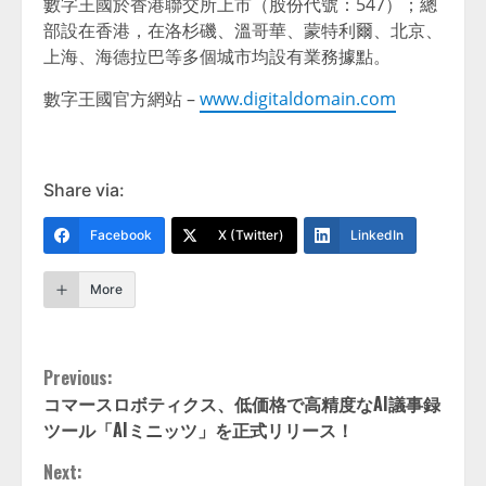
數字王國於香港聯交所上市（股份代號：547）；總
部設在香港，在洛杉磯、溫哥華、蒙特利爾、北京、
上海、海德拉巴等多個城市均設有業務據點。
數字王國官方網站 –
www.digitaldomain.com
Share via:
Facebook
X (Twitter)
LinkedIn
More
Continue
Previous:
コマースロボティクス、低価格で高精度なAI議事録
Reading
ツール「AIミニッツ」を正式リリース！
Next: