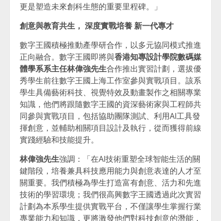
更是塑造未來創科生態的重要里程碑。」
創意與教育共生，
深度實戰培養
新一代專才
數字王國積極推動產學研合作，以多元協同模式推進
正向融合。數字王國即將與
香港知專設計學院數碼媒
體學系系主任林偉強先生
合作推出實習計劃，選拔優
秀學生前往數字王國上海工作室參與實戰項目。該系
學生具備藝術科技、視覺特效及動畫製作之相關專業
知識，他們將跟隨數字王國的資深藝術家與工程師共
同參與實戰項目，包括協助團隊測試、利用AI工具發
揮創意，並輔助相關項目設計及執行，從而獲得前線
實踐經驗和技能提升。
林偉強先生
強調：「在AI技術重塑全球智能生活的關
鍵階段，培養兼具科技應用能力與創意表達的人才至
關重要。我們積極為學生打造富有創意、活力和先進
技術的學習環境；我們很高興數字王國透過此次實習
計劃為本系學生提供實戰平台，不僅讓學生掌握行業
專業能力和知識，更將激發他們對科技創意的潛能，