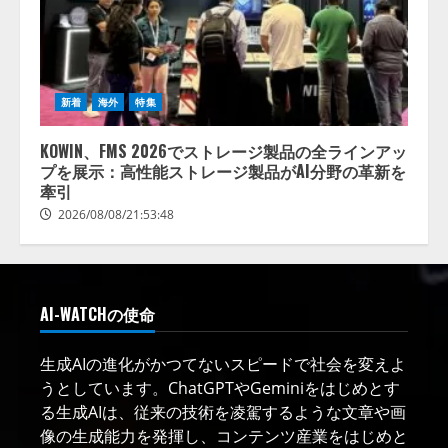
新着
海外
特集
KOWIN、FMS 2026でストレージ製品の全ラインアッ
プを展示：高性能ストレージ製品がAI分野の革新を
牽引
2026/08/08/21:53:48
AI-WATCHの使命
生成AIの進化がかつてないスピードで社会を変えよ
うとしています。ChatGPTやGeminiをはじめとす
る生成AIは、従来の技術を凌駕するような文章や画
像の生成能力を発揮し、コンテンツ産業をはじめと