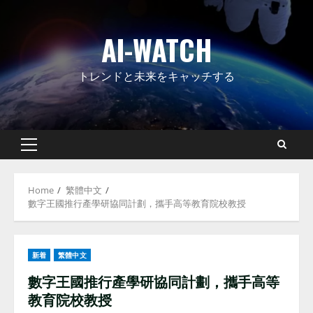
Skip
to
AI-WATCH
content
トレンドと未来をキャッチする
Primary
Menu
Home
繁體中文
數字王國推行產學研協同計劃，攜手高等教育院校教授
新着
繁體中文
數字王國推行產學研協同計劃，攜手高等
教育院校教授