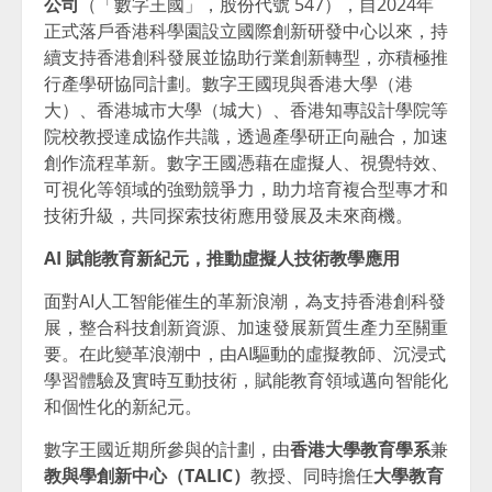
公司
（「數字王國」，股份代號 547），自2024年
正式落戶香港科學園設立國際創新研發中心以來，持
續支持香港創科發展並協助行業創新轉型，亦積極推
行產學研協同計劃。數字王國現與香港大學（港
大）、香港城市大學（城大）、香港知專設計學院等
院校教授達成協作共識，透過產學研正向融合，加速
創作流程革新。數字王國憑藉在虛擬人、視覺特效、
可視化等領域的強勁競爭力，助力培育複合型專才和
技術升級，共同探索技術應用發展及未來商機。
AI
賦能教育新紀元，推動虛擬人技術教學應用
面對AI人工智能催生的革新浪潮，為支持香港創科發
展，整合科技創新資源、加速發展新質生產力至關重
要。在此變革浪潮中，由AI驅動的虛擬教師、沉浸式
學習體驗及實時互動技術，賦能教育領域邁向智能化
和個性化的新紀元。
數字王國近期所參與的計劃，由
香港大學教育學系
兼
教與學創新中心（
TALIC
）
教授、同時擔任
大學教育