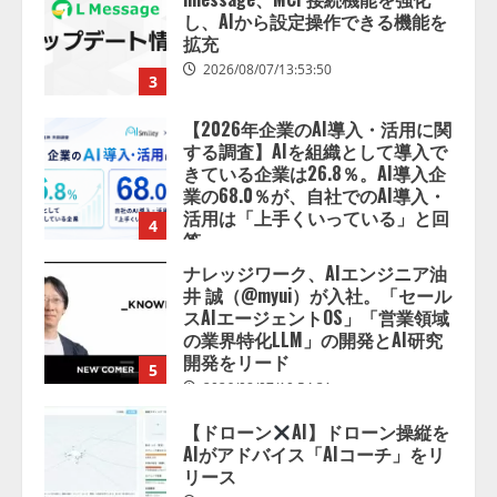
し、AIから設定操作できる機能を
拡充
2026/08/07/13:53:50
3
【2026年企業のAI導入・活用に関
する調査】AIを組織として導入で
きている企業は26.8％。AI導入企
業の68.0％が、自社でのAI導入・
活用は「上手くいっている」と回
4
答
2026/08/07/13:53:50
ナレッジワーク、AIエンジニア油
井 誠（@myui）が入社。「セール
スAIエージェントOS」「営業領域
の業界特化LLM」の開発とAI研究
開発をリード
5
2026/08/07/10:54:31
【ドローン
AI】ドローン操縦を
AIがアドバイス「AIコーチ」をリ
リース