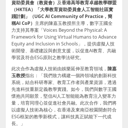
資助委員會（教資會）
及
香港高等教育卓越教學聯盟
（
HKTEA
）「大學教育資助委員會人工智能社區實
踐計劃」（
UGC AI Community of Practice
，簡
稱
AI CoP
）
主席的陳嘉玉教授所主導，數字王國全
力支持其專案「Voices Beyond the Physical: A
Framework for Using Virtual Humans to Advance
Equity and Inclusion in Schools」，提供虛擬人技
術開發、基礎建設與創意支援，以促進AI教育、共融
學習及符合ESG原則之教學法研究。
此次合作為虛擬人技術由娛樂延伸至教育領域，
陳嘉
玉教授
指出：「我們致力構建一個跨領域的創新科技
系統，結合科研專家、教育工作者與產業資源，透過
先進科技重新定義教學實踐。如今，我們與數字王國
懷抱共同願景，堅信AI人工智能能為教育注入變革力
量，培育同理心並促進社會共融。此次合作，我們將
以虛擬人技術為核心，在香港及東南亞校園開創符合
ESG框架的教學新模式，讓科技真正賦能下一代成
長。」