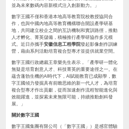
並為未來數碼內容新模式注入創新動力。」
數字王國不僅和香港本地高等教育院校教授協同合
作，也與中國內地高等教育機構聯合開設產學研基
地，共同建立校企之間的互訪機制和實訓路徑，推動
人才孵化、菁英儲備，積極推行產學研協作多元模
式。近日亦攜手
安徽信息工程學院
發起影像創作訓練
營，藉由系列活動培育複合型專才並提供就業空間。
數字王國行政總裁王章樂先生表示，「產學研一體化
無疑是培育創意人才、科技菁英的重要途徑之一。在
蘊含蓬勃生機的AI時代下，AI賦能教育已成顯學，數
字王國傾力發掘具有前瞻思維的新一代人才，為培育
複合型專才作出貢獻，從而加速創作流程智能進化與
效能躍進，並探索未來無限可能，持續推動創科發
展。」
關於數字王國
數字王國集團有限公司（「數字王國」）是感官體驗