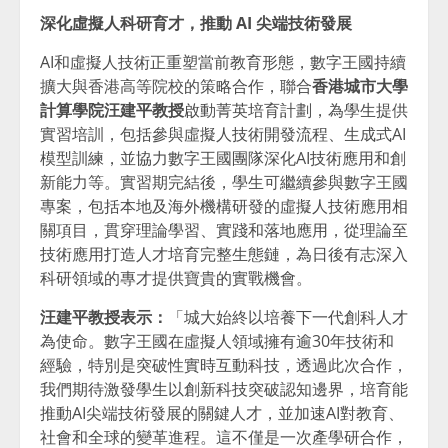
深化虛擬人科研育才，推動
AI
尖端技術發展
AI和虛擬人技術正重塑當前教育形態，數字王國持續
擴大與香港高等院校的策略合作，聯合
香港城市大學
計算學院汪建平教授
啟動菁英培育計劃，為學生提供
實習培訓，包括參與虛擬人技術開發流程、生成式AI
模型訓練，並協力數字王國團隊深化AI技術應用和創
新能力等。實習期完結後，學生可繼續參與數字王國
專案，包括本地及海外機構研發的虛擬人技術應用相
關項目，貫穿理論學習、實踐和落地應用，從理論至
技術應用打造人才培育完整生態鏈，為日後有志深入
科研領域的專才提供寶貴的實戰機會。
汪建平教授表示：
「城大始終以培養下一代創科人才
為使命。數字王國在虛擬人領域擁有逾30年技術和
經驗，特別是突破性實時互動科技，透過此次合作，
我們期待激發學生以創新科技突破認知邊界，培育能
推動AI尖端技術發展的關鍵人才，並加速AI對教育、
社會和全球的變革進程。這不僅是一次產學研合作，