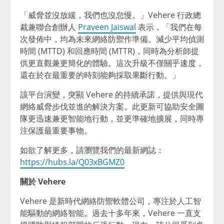
「威脅並沒放緩，我們也沒怠慢。」Vehere 行政總
裁兼聯合創辦人
Praveen Jaiswal
表示，「我們在每
次發佈中，均為未來網絡防禦作準備。減少平均偵測
時間 (MTTD) 和回應時間 (MTTR)，同時為分析師提
供更直觀兼更簡化的體驗。這次升級不僅關乎速度，
還在於在最重要的時刻能夠採取果斷行動。」
該平台演變，突顯 Vehere 的持續承諾，提供與現代
網絡威脅步伐並進的解決方案。此更新可協助安全團
隊更迅速兼更智能地行動，並更準確地擴展，同時專
注保護最重要事物。
如欲了解更多，請瀏覽我們的最新網誌：
https://hubs.la/Q03xBGMZ0
關於 Vehere
Vehere 是新時代網絡防禦軟體公司，專注於人工智
能驅動的網絡智能。過去十多年來，Vehere 一直支