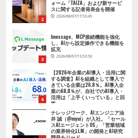
ォーム「TAIZA」および新サービ
スに関する記者発表会を開催
2026/08/07/17:53:45
2
lmessage、MCP接続機能を強化
し、AIから設定操作できる機能を
拡充
2026/08/07/13:53:50
3
【2026年企業のAI導入・活用に関
する調査】AIを組織として導入で
きている企業は26.8％。AI導入企
業の68.0％が、自社でのAI導入・
活用は「上手くいっている」と回
4
答
2026/08/07/13:53:50
ナレッジワーク、AIエンジニア油
井 誠（@myui）が入社。「セール
スAIエージェントOS」「営業領域
の業界特化LLM」の開発とAI研究
開発をリード