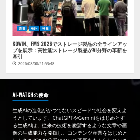
新着
海外
特集
KOWIN、FMS 2026でストレージ製品の全ラインアッ
プを展示：高性能ストレージ製品がAI分野の革新を
牽引
2026/08/08/21:53:48
AI-WATCHの使命
生成AIの進化がかつてないスピードで社会を変えよ
うとしています。ChatGPTやGeminiをはじめとす
る生成AIは、従来の技術を凌駕するような文章や画
像の生成能力を発揮し、コンテンツ産業をはじめと