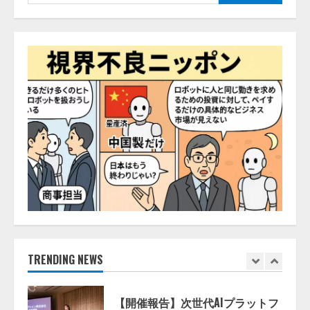
索:
【2026年企業のAI導入・活用に関
する調査】AIを組織として導入で
きている企業は26.8％。AI導入企
業の68.0％が、自社でのAI導入・
活用は「上手くいっている」と回
4
答
2026/08/07/13:53:50
ナレッジワーク、AIエンジニア油
井 誠（@myui）が入社。「セール
スAIエージェントOS」「営業領域
の業界特化LLM」の開発とAI研究
開発をリード
5
2026/08/07/10:54:31
【ドローン
AI】ドローン操縦を
AIがアドバイス「AIコーチ」をリ
リース
2026/08/09/01:53:44
TRENDING NEWS
1
【開催報告】次世代AIプラットフ