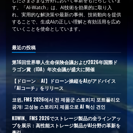
したさまざまな分野において革新をもたらしていま
す。「AI-Watch」は、AI技術を効果的に取り入
れ、実用的な解決策や最新の事例、技術動向を提供
することで、生成AIの正しい理解と有効活用を広め
ていくことを使命としています。
最近の投稿
第16回世界華人生命保険会議および2026年国際ド
ラゴン賞（IDA）年次会議が盛大に開催
【ドローン
AI】ドローン操縦をAIがアドバイス
「AIコーチ」をリリース
코윈, FMS 2026에서 전 제품군 스토리지 포트폴리오
공개: 고성능 스토리지 제품으로 AI 혁신 견인
KOWIN、FMS 2026でストレージ製品の全ラインアッ
プを展示：高性能ストレージ製品がAI分野の革新を
牽引