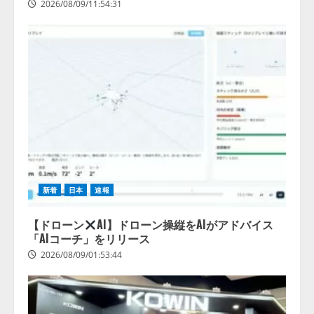
2026/08/09/11:54:31
する調査】AIを組織として導入で
きている企業は26.8％。AI導入企
業の68.0％が、自社でのAI導入・
活用は「上手くいっている」と回
4
答
2026/08/07/13:53:50
新着
日本
速報
【ドローン
AI】ドローン操縦をAIがアドバイス
「AIコーチ」をリリース
2026/08/09/01:53:44