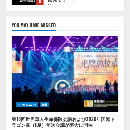
5
2026/08/07/10:54:31
【ドローン
AI】ドローン操縦を
AIがアドバイス「AIコーチ」をリ
YOU MAY HAVE MISSED
リース
2026/08/09/01:53:44
1
【開催報告】次世代AIプラットフ
ォーム「TAIZA」および新サービ
スに関する記者発表会を開催
2026/08/07/17:53:45
2
lmessage、MCP接続機能を強化
し、AIから設定操作できる機能を
拡充
PRNewswire
新着
2026/08/07/13:53:50
3
第16回世界華人生命保険会議および2026年国際ド
ラゴン賞（IDA）年次会議が盛大に開催
【2026年企業のAI導入・活用に関