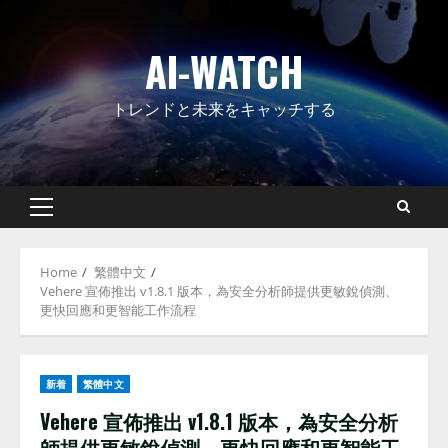
Skip
to
AI-WATCH
content
トレンドと未来をキャッチする
Primary
Menu
Home
繁體中文
Vehere 宣佈推出 v1.8.1 版本，為安全分析師提供更敏銳偵測、
更快回應和更智能工作流程
新着
繁體中文
Vehere 宣佈推出 v1.8.1 版本，為安全分析
師提供更敏銳偵測、更快回應和更智能工