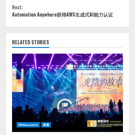
Next:
Automation Anywhere获得AWS生成式AI能力认证
RELATED STORIES
PRNewswire
新着