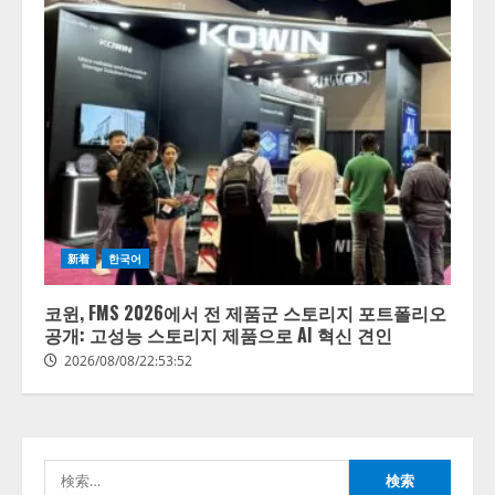
【開催報告】次世代AIプラットフ
新着
한국어
ォーム「TAIZA」および新サービ
スに関する記者発表会を開催
코윈, FMS 2026에서 전 제품군 스토리지 포트폴리오
2026/08/07/17:53:45
공개: 고성능 스토리지 제품으로 AI 혁신 견인
2
2026/08/08/22:53:52
lmessage、MCP接続機能を強化
し、AIから設定操作できる機能を
拡充
検
2026/08/07/13:53:50
3