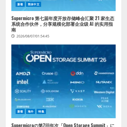
新着
简体中文
Supermicro 第七届年度开放存储峰会汇聚 21 家生态
系统合作伙伴，分享规模化部署企业级 AI 的实用指
南
2026/08/07/01:54:45
新着
海外
特集
Supermicroの第7回年次「Open Storage Summit」に