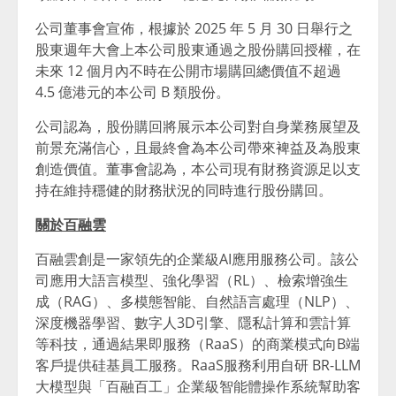
公司董事會宣佈，根據於 2025 年 5 月 30 日舉行之
股東週年大會上本公司股東通過之股份購回授權，在
未來 12 個月內不時在公開市場購回總價值不超過
4.5 億港元的本公司 B 類股份。
公司認為，股份購回將展示本公司對自身業務展望及
前景充滿信心，且最終會為本公司帶來裨益及為股東
創造價值。董事會認為，本公司現有財務資源足以支
持在維持穩健的財務狀況的同時進行股份購回。
關於百融雲
百融雲創是一家領先的企業級AI應用服務公司。該公
司應用大語言模型、強化學習（RL）、檢索增強生
成（RAG）、多模態智能、自然語言處理（NLP）、
深度機器學習、數字人3D引擎、隱私計算和雲計算
等科技，通過結果即服務（RaaS）的商業模式向B端
客戶提供硅基員工服務。RaaS服務利用自研 BR-LLM
大模型與「百融百工」企業級智能體操作系統幫助客