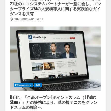
21社のエコシステムパートナーが一堂に会し、エン
タープライズAIの大規模導入に関する実践的なガイ
ダンスを共有
2026/08/07/01:54:37
藤原竜也がAIで組織の改善点を見
抜く！ SKYSEA Client View 新テ
レビCM公開！ 新オプション！ AI
が組織の業務実態を分析し労務改
善を支援。 藤原竜也メイキング
2
動画公開 「もしAIが自分を分析し
たら、すぐ休めと言われる自信が
PRNewswire
新着
アシストAIテラス、ガバナンス機
ある」「昨年の夏はカブトムシを
能を備えたAIエージェントプラッ
捕まえたり、虫と戦ったり…」
Haier、「全豪オープン1ポイントスラム（1 Point
トフォーム「QueryPie AIP」を提
2026/08/06/14:54:31
Slam）」との提携により、草の根テニスをグラン
供開始
ドスラムの舞台へ
3
2026/08/06/11:53:44