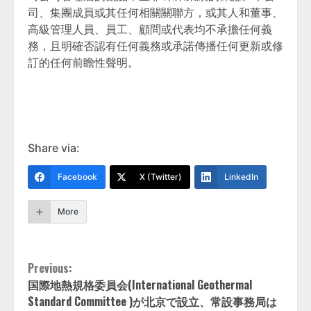
司、集團成員或其任何相關關聯方，或其人和董事、
高級管理人員、員工、顧問或代表均不承擔任何義
務，且明確否認有任何義務或承諾傳播任何更新或修
訂的任何前瞻性聲明。
Share via:
Facebook
X (Twitter)
LinkedIn
More
Continue
Previous:
国際地熱規格委員会(International Geothermal
Reading
Standard Committee )が北京で設立、常設事務局は