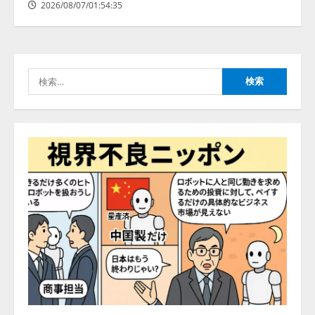
2026/08/07/01:54:35
レアラ、『AIはどの法律事務所を
推薦するのか』について 企業法
務系70事務所×5つのAIで実態調査
を実施
検
4
2026/08/06/11:53:44
索:
ZETAアライアンス、AIとIoTの共
創を推進する 「Agentic IoT Lab」
を設立
2026/08/06/11:53:44
5
AI駆動開発の推進に向けて
「TinhVan Technologies JSC.」と業
務提携
2026/08/06/14:54:32
1
藤原竜也がAIで組織の改善点を見
抜く！ SKYSEA Client View 新テ