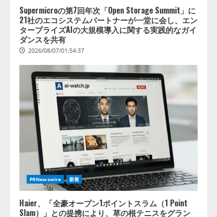
Supermicroの第7回年次「Open Storage Summit」に
21社のエコシステムパートナーが一堂に会し、エン
タープライズAIの大規模導入に関する実践的なガイ
ダンスを共有
2026/08/07/01:54:37
PRNewswire
新着
Haier、「全豪オープン1ポイントスラム（1 Point
Slam）」との提携により、草の根テニスをグラン