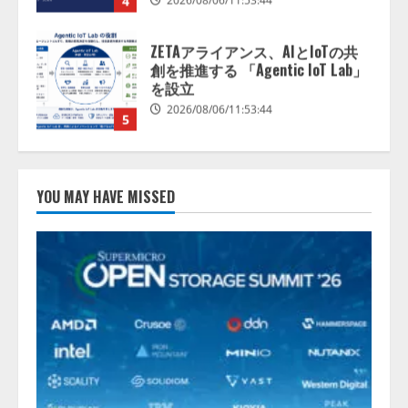
5
AI駆動開発の推進に向けて
「TinhVan Technologies JSC.」と業
務提携
2026/08/06/14:54:32
1
藤原竜也がAIで組織の改善点を見
抜く！ SKYSEA Client View 新テ
YOU MAY HAVE MISSED
レビCM公開！ 新オプション！ AI
が組織の業務実態を分析し労務改
善を支援。 藤原竜也メイキング
2
動画公開 「もしAIが自分を分析し
たら、すぐ休めと言われる自信が
アシストAIテラス、ガバナンス機
ある」「昨年の夏はカブトムシを
能を備えたAIエージェントプラッ
捕まえたり、虫と戦ったり…」
トフォーム「QueryPie AIP」を提
2026/08/06/14:54:31
供開始
3
2026/08/06/11:53:44
レアラ、『AIはどの法律事務所を