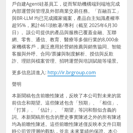
戶自建Agent硅基員工，從而幫助機構端到端地完成
內部運營與管理及外部商業交易任務。「百融百工」
與BR-LLM 均已完成國家備案，產品自主知識產權率
超95%，累計461項軟著/專利（截至 2025年6月30
日）。該公司提供的產品與服務已覆蓋金融、互聯
網、零售、通信、教育、醫療等多個行業的8,000余
家機構客戶，廣泛應用於營銷推薦與銷售協同、智能
客服與外呼、合同/票據與制度解析、授信與反欺
詐、理賠與檔案管理、招聘運營與培訓賦能等場景。
更多信息請進入:
http://ir.brgroup.com
聲明
本新聞稿包含前瞻性陳述，反映了本公司對未來的當
前信念和期望。這些陳述包含「預期」、「相信」、
「打算」、「估計」、「期望」等詞和類似含義的
詞。本新聞稿所包含的歷史事實陳述之外的所有陳述
均為前瞻性陳述。這些前瞻性陳述僅反映本文件日期
時公司管理層的觀點，並非 未來業績的保證。本公