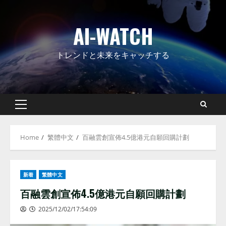
Skip
to
AI-WATCH
content
トレンドと未来をキャッチする
Primary
Menu
Home
繁體中文
百融雲創宣佈4.5億港元自願回購計劃
新着
繁體中文
百融雲創宣佈4.5億港元自願回購計劃
2025/12/02/17:54:09