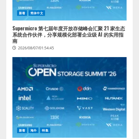
推薦するのか』について 企業法
務系70事務所×5つのAIで実態調査
新着
简体中文
を実施
4
2026/08/06/11:53:44
Supermicro 第七届年度开放存储峰会汇聚 21 家生态
系统合作伙伴，分享规模化部署企业级 AI 的实用指
南
2026/08/07/01:54:45
新着
海外
特集