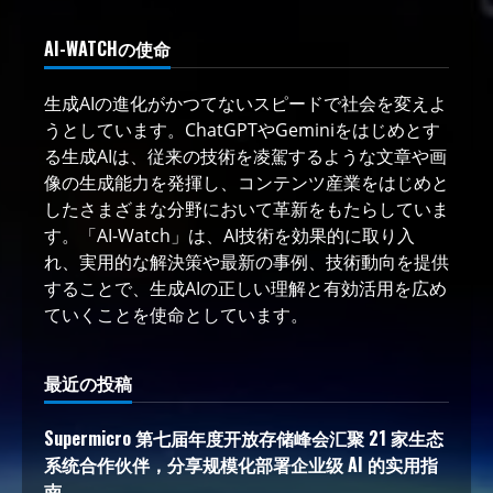
AI-WATCHの使命
生成AIの進化がかつてないスピードで社会を変えよ
うとしています。ChatGPTやGeminiをはじめとす
る生成AIは、従来の技術を凌駕するような文章や画
像の生成能力を発揮し、コンテンツ産業をはじめと
したさまざまな分野において革新をもたらしていま
す。「AI-Watch」は、AI技術を効果的に取り入
れ、実用的な解決策や最新の事例、技術動向を提供
することで、生成AIの正しい理解と有効活用を広め
ていくことを使命としています。
最近の投稿
Supermicro 第七届年度开放存储峰会汇聚 21 家生态
系统合作伙伴，分享规模化部署企业级 AI 的实用指
南