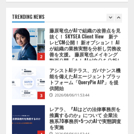
レビCM公開！ 新オプション！ AI
が組織の業務実態を分析し労務改
善を支援。 藤原竜也メイキング
TRENDING NEWS
2
動画公開 「もしAIが自分を分析し
たら、すぐ休めと言われる自信が
アシストAIテラス、ガバナンス機
ある」「昨年の夏はカブトムシを
能を備えたAIエージェントプラッ
捕まえたり、虫と戦ったり…」
トフォーム「QueryPie AIP」を提
2026/08/06/14:54:31
供開始
3
2026/08/06/11:53:44
レアラ、『AIはどの法律事務所を
推薦するのか』について 企業法
務系70事務所×5つのAIで実態調査
を実施
4
2026/08/06/11:53:44
ZETAアライアンス、AIとIoTの共
創を推進する 「Agentic IoT Lab」
を設立
2026/08/06/11:53:44