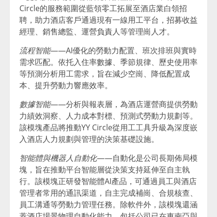
Circle的服務範圍從藍領零工拓展至酒店業白領招
聘，助力酒店客戶通過現有一線用工平台，招募收益
經理、銷售總監、運營負責人等管理崗人才。
流程智能
——AI優化的勞動力配置、班次排班與實時
需求匹配。依托入住率數據、季節規律、歷史使用率
等預測分析用工需求，旨在減少空崗、降低配置成
本、提升勞動力響應效率。
數據智能
——分析與報表層，為酒店運營商提供勞動
力績效洞察、人力成本對標、預測式勞動力規劃等。
該模塊產品將推動YY Circle從用工工具升級為深度嵌
入酒店人力規劃與管理的決策基礎設施。
智能體與機器人自動化
——自動化是公司長期佈局模
塊，旨在推動平台智能層從決策支持延伸至自主執
行。該模塊正研發智能體AI產品，可通過員工與酒店
管理者常用的通訊渠道，自主完成補崗、合規核查、
員工溝通等勞動力管理任務。除軟件外，該模塊還涵
蓋酒店場景物理自動化能力，包括公司已在東南亞與