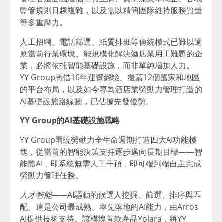
監管規則日趨複雜，以及需以精簡團隊維持服務質量
等多重壓力。
人工招聘、電話篩選、紙質排班等傳統模式已難以適
應當前行業環境。能規模化解決酒店業用工難題的企
業，必將依托智能基礎設施，而非單純增加人力。
YY Group憑借16年運營經驗、覆蓋12個國家和地區
的平台布局，以及如今專為酒店業勞動力管理打造的
AI基礎設施路線圖，已佔據先發優勢。
YY Group的AI基礎設施戰略
YY Group圍繞勞動力全生命週期打造四大AI功能模
塊，從當前的智能決策支持逐步邁向長期目標——智
能體AI，即系統無需人工干預，即可端到端自主完成
勞動力管理任務。
人才智能
——AI驅動的候選人挖掘、篩選、排序與匹
配。這是公司最成熟、率先落地的AI能力，由Arros
AI提供技術支持。該模塊首款產品Yolara，將YY