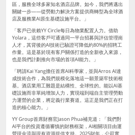
區，服務全球多家知名酒店品牌。如今，我們將邁出
關鍵一步——從勞動力解決方案提供商轉型為全球酒
店及服務業AI原生基礎設施平台。」
「客戶已依賴YY Circle每日為物業配置人力。借助
Yolara，這些客戶可通過同一平台招募與評估管理崗
人才，其背後的AI技術已驗證可降低約80%的招聘工
作量。這是基於現有客戶關係打造的全新收入來源，
也是我們計劃推向市場的首項AI能力。」
「聘請Kai Yang擔任首席AI科學家，並與Arros AI達
成技術合作，為我們規模化落地這一願景築牢技術根
基。酒店業用工難題是結構性、全球性的。能以AI基
礎設施而非單純增加人力，實現端到端自主管理勞動
力運營的企業，將定義行業賽道。這正是我們正在打
造的核心能力。」
YY Group首席財務官Jason Phua補充道：「我們對
AI平台的投資遵循審慎的財務框架，AI相關項目由運
營現金流與現有資源提供支持。2025財年，公司實