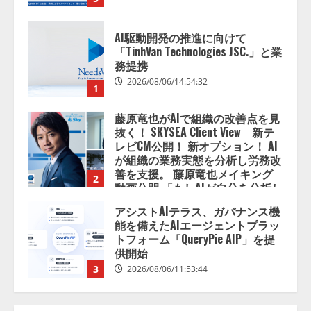
AI駆動開発の推進に向けて
「TinhVan Technologies JSC.」と業
務提携
2026/08/06/14:54:32
1
藤原竜也がAIで組織の改善点を見
抜く！ SKYSEA Client View 新テ
レビCM公開！ 新オプション！ AI
が組織の業務実態を分析し労務改
善を支援。 藤原竜也メイキング
2
動画公開 「もしAIが自分を分析し
たら、すぐ休めと言われる自信が
アシストAIテラス、ガバナンス機
ある」「昨年の夏はカブトムシを
能を備えたAIエージェントプラッ
捕まえたり、虫と戦ったり…」
トフォーム「QueryPie AIP」を提
2026/08/06/14:54:31
供開始
3
2026/08/06/11:53:44
レアラ、『AIはどの法律事務所を