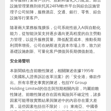
售等服務行業客戶預判、規劃和優化人力配置。綜合
設施管理業務則依托其24IFM軟件平台與綜合設施管
理子公司矩陣，服務酒店、交通、銀行、零售、綜合
設施等行業客戶。
隨著兩大業務板塊擴張，公司系統性嵌入AI與自動化
能力，從智能決策支持逐步邁向更高程度的自主勞動
力管理，以提升服務質量、降低配置成本、推動長期
利潤率增長。公司在納斯達克資本市場上市，致力於
基礎設施創新、可量化客戶價值與長期價值創造。
安全港聲明
本新聞稿包含前瞻性陳述，相關陳述依據1995年
《美國私人證券訴訟改革法案》的「安全港」條款作
出。所有非歷史事實的陳述，包括YY Group
Holding Limited的信念與預期相關內容，均屬前瞻
性陳述。前瞻性陳述存在固有風險與不確定性，諸多
因素可能導致實際結果與陳述中的內容存在重大差
異，這些因素包括但不限於：（i）東南亞、中國香