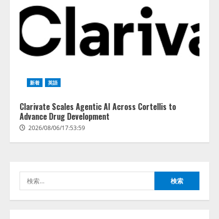
レアラ、『AIはどの法律事務所を
推薦するのか』について 企業法
務系70事務所×5つのAIで実態調査
を実施
4
2026/08/06/11:53:44
ZETAアライアンス、AIとIoTの共
新着
英語
創を推進する 「Agentic IoT Lab」
を設立
Clarivate Scales Agentic AI Across Cortellis to
2026/08/06/11:53:44
Advance Drug Development
5
2026/08/06/17:53:59
AI駆動開発の推進に向けて
「TinhVan Technologies JSC.」と業
務提携
検
2026/08/06/14:54:32
1
索:
藤原竜也がAIで組織の改善点を見
抜く！ SKYSEA Client View 新テ