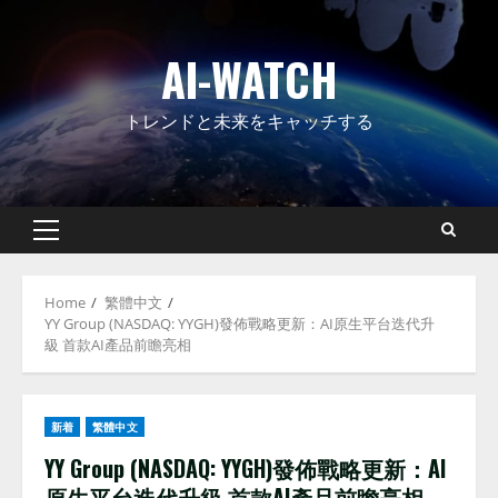
Skip
to
AI-WATCH
content
トレンドと未来をキャッチする
Primary
Menu
Home
繁體中文
YY Group (NASDAQ: YYGH)發佈戰略更新：AI原生平台迭代升
級 首款AI產品前瞻亮相
新着
繁體中文
YY Group (NASDAQ: YYGH)發佈戰略更新：AI
原生平台迭代升級 首款AI產品前瞻亮相