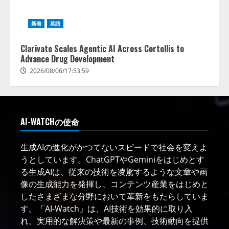
新着
英語
Clarivate Scales Agentic AI Across Cortellis to
Advance Drug Development
2026/08/06/17:53:59
AI-WATCHの使命
生成AIの進化がかつてないスピードで社会を変えよ
うとしています。ChatGPTやGeminiをはじめとす
る生成AIは、従来の技術を凌駕するような文章や画
像の生成能力を発揮し、コンテンツ産業をはじめと
したさまざまな分野において革新をもたらしていま
す。「AI-Watch」は、AI技術を効果的に取り入
れ、実用的な解決策や最新の事例、技術動向を提供