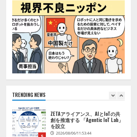
レビCM公開！ 新オプション！ AI
が組織の業務実態を分析し労務改
善を支援。 藤原竜也メイキング
2
動画公開 「もしAIが自分を分析し
たら、すぐ休めと言われる自信が
アシストAIテラス、ガバナンス機
ある」「昨年の夏はカブトムシを
能を備えたAIエージェントプラッ
捕まえたり、虫と戦ったり…」
トフォーム「QueryPie AIP」を提
2026/08/06/14:54:31
供開始
3
2026/08/06/11:53:44
レアラ、『AIはどの法律事務所を
推薦するのか』について 企業法
務系70事務所×5つのAIで実態調査
を実施
TRENDING NEWS
4
2026/08/06/11:53:44
ZETAアライアンス、AIとIoTの共
創を推進する 「Agentic IoT Lab」
を設立
2026/08/06/11:53:44
5