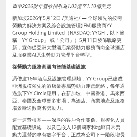
重申
2026財年營收指引為1.03億至1.10億美元
新加坡
2026年5月12日
/美通社/ — 全球領先的按需
勞動力解決方案及綜合設施管理(IFM)服務商YY
Group Holding Limited（NASDAQ: YYGH，以下簡
稱「YY Group」 或「公司」）
5月11日
發佈戰略更
新，宣佈從亞洲大型酒店業勞動力服務商向全球酒店
及服務業AI原生勞動力管理平台轉型。
從勞動力服務商邁向智能基礎設施
憑借逾16年酒店及設施管理經驗，YY Group已建成
亞洲規模領先的酒店業專屬勞動力運營網絡，每年通
過旗下YY Circle應用，在新加坡、中國香港、馬來西
亞、泰國及全球更多市場，為酒店、商業地產及服務
場景輸送數萬名勞動力。
這一運營根基——深厚的客戶合作關係、規模化人員
配置基礎設施，以及已嵌入12個國家和地區日常勞
動力運營的專有數字平台，正成為公司下一階段增長