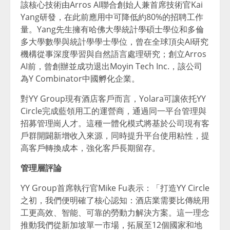
該核心技術由Arros AI聯合創始人兼首席技術官Kai
Yang研發，在此前應用中可降低約80%的招聘工作
量。Yang先生擁有哈佛大學統計學碩士學位和多倫
多大學數學與統計學學士學位，曾在全球頂尖AI研究
機構從事深度學習與自然語言處理研究；創立Arros
AI前，曾創辦並成功退出Moyin Tech Inc.，該公司
為Y Combinator中國孵化企業。
對YY Group現有酒店客戶而言，Yolara可讓依托YY
Circle完成藍領用工的運營商，通過同一平台管理與
招募管理崗人才。這種一體化模式將基於公司現有客
戶群開闢新增收入來源，同時提升平台使用粘性，提
高客戶轉換成本，強化客戶長期留存。
管理層評論
YY Group首席執行官Mike Fu表示：「打造YY Circle
之初，我們便明確了核心認知：酒店業需要比傳統用
工更高效、智能、可靠的勞動力解決方案。這一理念
推動我們從新加坡單一市場，拓展至12個國家和地