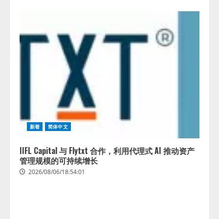
藤原竜也がAIで組織の改善点を見
抜く！ SKYSEA Client View 新テ
レビCM公開！ 新オプション！ AI
新着
简体中文
が組織の業務実態を分析し労務改
善を支援。 藤原竜也メイキング
2
IIFL Capital 与 Flytxt 合作，利用代理式 AI 推动资产
動画公開 「もしAIが自分を分析し
管理规模的可持续增长
たら、すぐ休めと言われる自信が
アシストAIテラス、ガバナンス機
ある」「昨年の夏はカブトムシを
2026/08/06/18:54:01
能を備えたAIエージェントプラッ
捕まえたり、虫と戦ったり…」
トフォーム「QueryPie AIP」を提
2026/08/06/14:54:31
供開始
3
2026/08/06/11:53:44