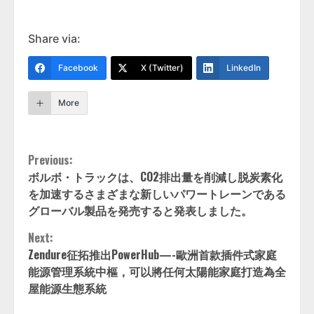
Share via:
Facebook
X (Twitter)
LinkedIn
More
Continue
Previous:
ボルボ・トラックは、CO2排出量を削減し脱炭素化
Reading
を加速するさまざまな新しいパワートレーンである
グローバル製品を発売すると発表しました。
Next:
Zendure征拓推出PowerHub—-歐洲首款插件式家庭
能源管理系統中樞，可以將任何太陽能家庭打造為全
屋能源生態系統