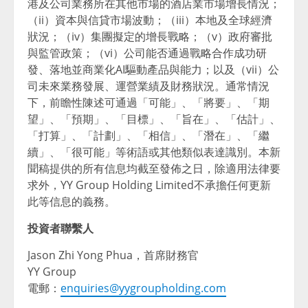
港及公司業務所在其他市場的酒店業市場增長情況；
（ii）資本與信貸市場波動；（iii）本地及全球經濟
狀況；（iv）集團擬定的增長戰略；（v）政府審批
與監管政策；（vi）公司能否通過戰略合作成功研
發、落地並商業化AI驅動產品與能力；以及（vii）公
司未來業務發展、運營業績及財務狀況。通常情況
下，前瞻性陳述可通過「可能」、「將要」、「期
望」、「預期」、「目標」、「旨在」、「估計」、
「打算」、「計劃」、「相信」、「潛在」、「繼
續」、「很可能」等術語或其他類似表達識別。本新
聞稿提供的所有信息均截至發佈之日，除適用法律要
求外，YY Group Holding Limited不承擔任何更新
此等信息的義務。
投資者聯繫人
Jason Zhi Yong Phua，首席財務官
YY Group
電郵：
enquiries@yygroupholding.com