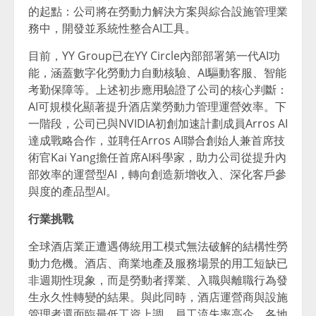
的起點：公司將在勞動力解決方案與綜合設施管理業
務中，開發並系統性整合AI工具。
目前，YY Group已在YY Circle內部部署第一代AI功
能，涵蓋數字化勞動力自動核驗、AI驅動客服、智能
考勤保障等。上述初步應用驗證了公司的核心判斷：
AI可規模化顯著提升酒店業勞動力管理運營效率。下
一階段，公司已與NVIDIA初創加速計劃成員Arros AI
達成戰略合作，並聘任Arros AI聯合創始人兼首席技
術官Kai Yang擔任首席AI科學家，助力公司從提升內
部效率的運營型AI，轉向創造新增收入、深化客戶參
與度的產品型AI。
行業挑戰
全球酒店業正遭遇傳統用工模式無法破解的結構性勞
動力危機。酒店、商業地產及服務場景的用工短缺已
非週期性現象，而是勞動者擇業、入職與離職行為發
生永久性轉變的結果。與此同時，酒店運營商與設施
管理者還面臨最低工資上調、員工流失率高企、各地