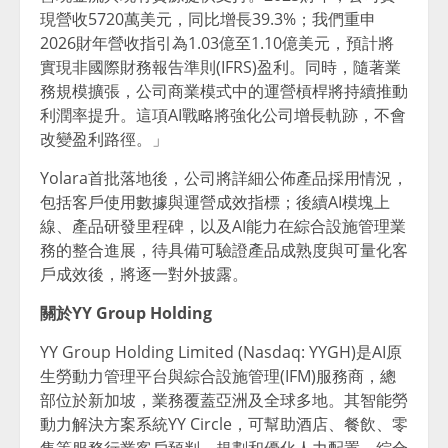
現營收5720萬美元，同比增長39.3%；我們重申
2026財年營收指引為1.03億至1.10億美元，預計將
實現非國際財務報告準則(IFRS)盈利。同時，隨著業
務規模擴張，公司商業模式中的運營槓桿將持續推動
利潤率提升。這項AI戰略將強化公司增長軌跡，不會
改變盈利路徑。」
Yolara首批落地後，公司將詳細公佈產品採用情況，
包括客戶使用數據與運營成效指標；後續AI模塊上
線、產品研發里程碑，以及AI能力在綜合設施管理業
務的整合進展，待具備可驗證產品成熟度與可量化客
戶成效後，將逐一對外披露。
關於YY Group Holding
YY Group Holding Limited (Nasdaq: YYGH)是AI原
生勞動力管理平台與綜合設施管理(IFM)服務商，總
部位於新加坡，業務覆蓋亞洲及全球多地。其智能勞
動力解決方案系統YY Circle，可幫助酒店、餐飲、零