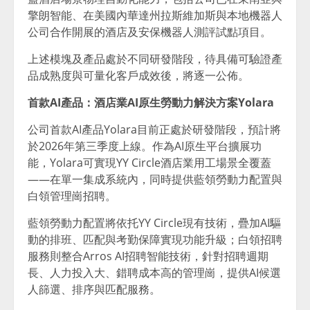
擎朗智能、在美國內華達州拉斯維加斯與本地機器人
公司合作開展的酒店及安保機器人測評試點項目。
上述模塊及產品處於不同研發階段，待具備可驗證產
品成熟度與可量化客戶成效後，將逐一公佈。
首款AI產品：酒店業AI原生勞動力解決方案Yolara
公司首款AI產品Yolara目前正處於研發階段，預計將
於2026年第三季度上線。作為AI原生平台擴展功
能，Yolara可實現YY Circle酒店業用工場景全覆蓋
——在單一集成系統內，同時提供藍領勞動力配置與
白領管理崗招聘。
藍領勞動力配置將依托YY Circle現有技術，疊加AI驅
動的排班、匹配與考勤保障實現功能升級；白領招聘
服務則整合Arros AI招聘智能技術，針對招聘週期
長、人力投入大、錯聘成本高的管理崗，提供AI候選
人篩選、排序與匹配服務。