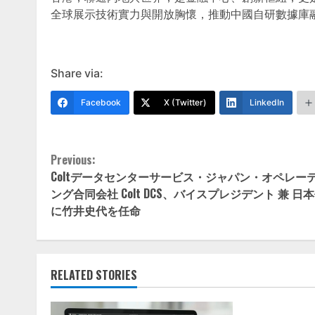
全球展示技術實力與開放胸懷，推動中國自研數據庫
Share via:
Facebook
X (Twitter)
LinkedIn
Continue
Previous:
Coltデータセンターサービス・ジャパン・オペレー
Reading
ング合同会社 Colt DCS、バイスプレジデント 兼 日
に竹井史代を任命
RELATED STORIES