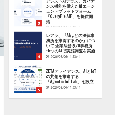
アシストAIテラス、ガバナ
を分析したら、すぐ休めと
ンス機能を備えたAIエージ
言われる自信がある」「昨
ェントプラットフォーム
年の夏はカブトムシを捕ま
「QueryPie AIP」を提供開
えたり、虫と戦ったり…」
始
3
2026/08/06/14:54:31
2026/08/06/11:53:44
レアラ、『AIはどの法律事
務所を推薦するのか』につ
いて 企業法務系70事務所
×5つのAIで実態調査を実施
4
2026/08/06/11:53:44
ZETAアライアンス、AIとIoT
の共創を推進する
「Agentic IoT Lab」を設立
2026/08/06/11:53:44
5
AI駆動開発の推進に向けて
「TinhVan Technologies
JSC.」と業務提携