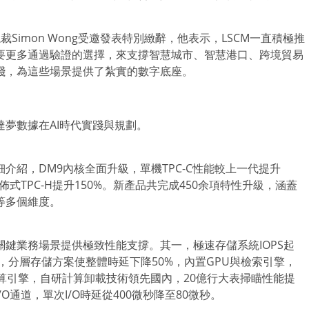
Simon Wong受邀發表特別緻辭，他表示，LSCM一直積極推
要更多通過驗證的選擇，來支撐智慧城市、智慧港口、跨境貿易
踐，為這些場景提供了紮實的數字底座。
夢數據在AI時代實踐與規劃。
介紹，DM9內核全面升級，單機TPC-C性能較上一代提升
，分佈式TPC-H提升150%。新產品共完成450余項特性升級，涵蓋
等多個維度。
鍵業務場景提供極致性能支撐。其一，極速存儲系統IOPS起
，分層存儲方案使整體時延下降50%，內置GPU與檢索引擎，
算引擎，自研計算卸載技術領先國內，20億行大表掃瞄性能提
O通道，單次I/O時延從400微秒降至80微秒。