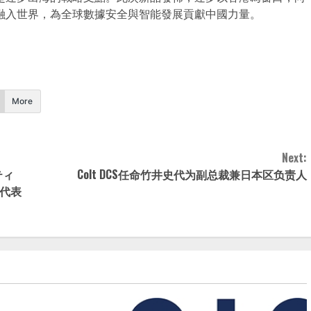
融入世界，為全球數據安全與智能發展貢獻中國力量。
More
Next:
ティ
Colt DCS任命竹井史代为副总裁兼日本区负责人
本代表