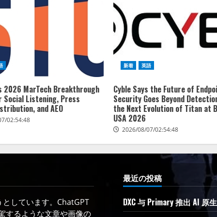
語
新着
英語
ns 2026 MarTech Breakthrough
Cyble Says the Future of Endpo
 Social Listening, Press
Security Goes Beyond Detection
stribution, and AEO
the Next Evolution of Titan at 
USA 2026
07/02:54:48
2026/08/07/02:54:48
最近の投稿
DXC 与 Primary 推出
しています。ChatGPT
凌駕するような文章や画像の