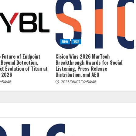
新着
英語
e Future of Endpoint
Cision Wins 2026 MarTech
 Beyond Detection,
Breakthrough Awards for Social
xt Evolution of Titan at
Listening, Press Release
A 2026
Distribution, and AEO
2:54:48
2026/08/07/02:54:48