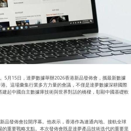
球。5月15日，達夢數據舉辦2026香港新品發佈會，攜最新數據
相香港。這場彙集行業多方力量的會議，不僅是達夢數據深耕國際
搭建起中國自主數據庫技術與世界對話的橋樑，彰顯中國基礎軟
本次新品發佈會拉開序幕。他表示，香港作為連通內地、接軌全球
場的重要戰略支點。本次發佈會既是達夢產品技術迭代的重要里