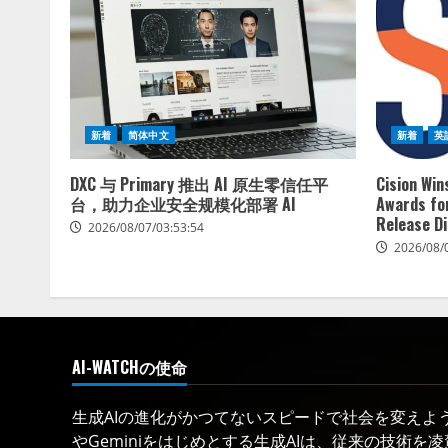
新着
简体中文
新着
英
DXC 与 Primary 推出 AI 原生零信任平
Cision Wi
台，助力企业安全规模化部署 AI
Awards for
Release Di
2026/08/07/03:53:54
2026/08/
AI-WATCHの使命
生成AIの進化がかつてないスピードで社会を変えようと
やGeminiをはじめとする生成AIは、従来の技術を