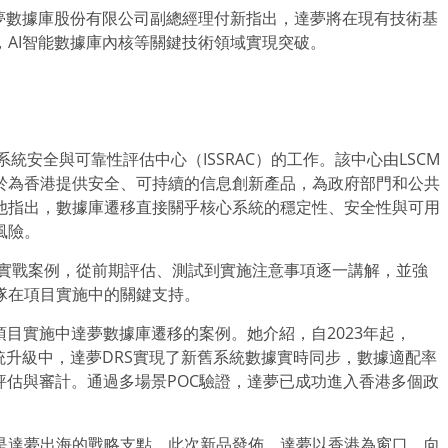
夢數據庫股份有限公司副總經理付新指出，達夢將在現有技術基
AI智能數據庫內核等關鍵技術領域實現突破。
信息系統安全與可靠性評估中心（ISSRAC）的工作。該中心由LSCM
於為香港提供安全、可持續的信息創新產品，為政府部門和公共
他指出，數據庫遷移直接關乎核心系統的穩定性、安全性與可用
風險。
庫遷移實戰案例，從前期評估、測試到實施注意事項逐一講解，並強
隊在項目實施中的關鍵支持。
紹了在香港項目實施中達夢數據庫遷移的案例。她介紹，自2023年起，
系統升級中，達夢DRS實現了新舊系統數據實時同步，數據適配率
評估與審計。通過多場景POC驗證，達夢已成功進入香港多個政
是達夢出海的戰略支點。此次新品發佈，達夢以香港為窗口，向