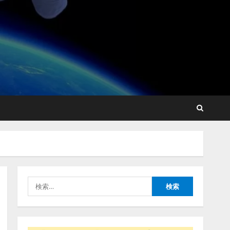
藤原竜也がAIで組織の改善
点を見抜く！ SKYSEA Client
View 新テレビCM公開！
新オプション！ AIが組織の
業務実態を分析し労務改善
2
を支援。 藤原竜也メイキン
グ動画公開 「もしAIが自分
アシストAIテラス、ガバナ
を分析したら、すぐ休めと
ンス機能を備えたAIエージ
言われる自信がある」「昨
ェントプラットフォーム
年の夏はカブトムシを捕ま
「QueryPie AIP」を提供開
えたり、虫と戦ったり…」
始
3
2026/08/06/14:54:31
検
2026/08/06/11:53:44
索:
レアラ、『AIはどの法律事
務所を推薦するのか』につ
いて 企業法務系70事務所
×5つのAIで実態調査を実施