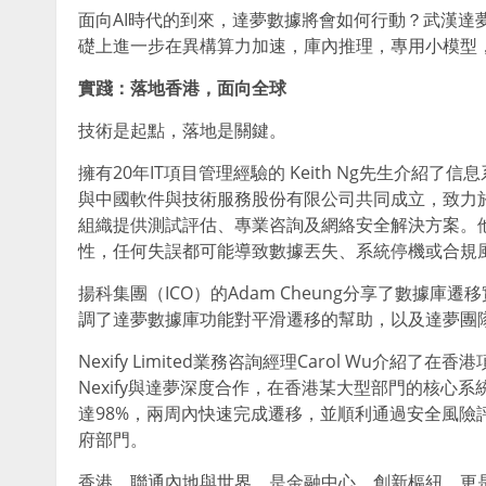
面向AI時代的到來，達夢數據將會如何行動？武漢達
礎上進一步在異構算力加速，庫內推理，專用小模型，
實踐：落地香港，
面向全球
技術是起點，落地是關鍵。
擁有20年IT項目管理經驗的 Keith Ng先生介紹了
與中國軟件與技術服務股份有限公司共同成立，致力
組織提供測試評估、專業咨詢及網絡安全解決方案。
性，任何失誤都可能導致數據丟失、系統停機或合規
揚科集團（ICO）的Adam Cheung分享了數據
調了達夢數據庫功能對平滑遷移的幫助，以及達夢團
Nexify Limited業務咨詢經理Carol Wu介
Nexify與達夢深度合作，在香港某大型部門的核心
達98%，兩周內快速完成遷移，並順利通過安全風險
府部門。
香港，聯通內地與世界，是金融中心、創新樞紐，更