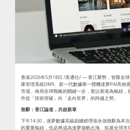
香港
2026年5月18日
/美通社/ — 香江聚勢，智匯全
庫管理系統DM9、新一代數據庫一體機達夢PAI亮
市場、佈局全球戰略的關鍵一步，更以香港為樞紐，
件從「技術突破」向「走向世界」的跨越之勢。
致辭：香江論道，共啟新章
下午14:30，達夢數據高級副總經理張永強致辭為
的重要樞紐，也必將成為達夢揚帆出海、拓展全球市