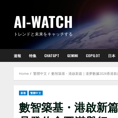
Skip
to
AI-WATCH
content
トレンドと未来をキャッチする
速報
特集
CHATGPT
GEMINI
COPILOT
日本
Home
繁體中文
數智築基・港啟新篇 | 達夢數據2026香港
新着
繁體中文
數智築基・港啟新篇 