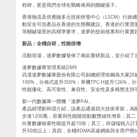
程碑，更是我們全球化戰略佈局的關鍵落子。
香港物流及供應鏈多元技術研發中心（LSCM）行政總裁
動安全可信產品在香港的生態圈建設。香港的行業需
等關鍵場景的高標準要求，達夢的技術積累和行業實
新品：全棧自研，性能倍增
活動現場，達夢數據發佈了兩款重磅新品，並介紹了達
達夢數據庫管理系統DM9
武漢達夢數據庫股份有限公司副總經理徐鋼為大家詳細
100%，分佈式提升350%；單機TPC-H提升126%
性能優化、高可靠性、兼容性、安全性及多模態支持
新一代數據庫一體機「達夢PAI」
產品經理劉和珺介紹，該產品通過四大技術革新，為關
步達1200萬，容量與性能隨節點數雙線性增長；其二
向量數據檢索性能提升超10倍；其三，存儲端植入計
升50倍以上；其四，全棧RDMA高速網絡與全用戶態I/