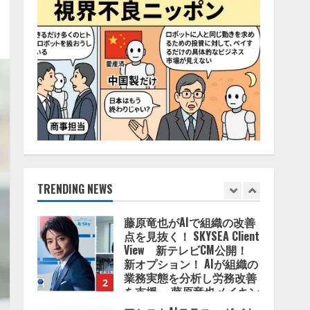
4
2026/08/06/11:53:44
ZETAアライアンス、AIとIoT
の共創を推進する
「Agentic IoT Lab」を設立
2026/08/06/11:53:44
5
AI駆動開発の推進に向けて
「TinhVan Technologies
JSC.」と業務提携
2026/08/06/14:54:32
TRENDING NEWS
1
藤原竜也がAIで組織の改善
点を見抜く！ SKYSEA Client
View 新テレビCM公開！
新オプション！ AIが組織の
業務実態を分析し労務改善
2
を支援。 藤原竜也メイキン
グ動画公開 「もしAIが自分