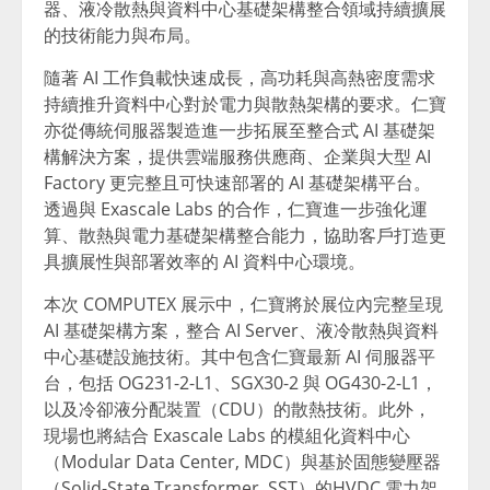
器、液冷散熱與資料中心基礎架構整合領域持續擴展
的技術能力與布局。
隨著 AI 工作負載快速成長，高功耗與高熱密度需求
持續推升資料中心對於電力與散熱架構的要求。仁寶
亦從傳統伺服器製造進一步拓展至整合式 AI 基礎架
構解決方案，提供雲端服務供應商、企業與大型 AI
Factory 更完整且可快速部署的 AI 基礎架構平台。
透過與 Exascale Labs 的合作，仁寶進一步強化運
算、散熱與電力基礎架構整合能力，協助客戶打造更
具擴展性與部署效率的 AI 資料中心環境。
本次 COMPUTEX 展示中，仁寶將於展位內完整呈現
AI 基礎架構方案，整合 AI Server、液冷散熱與資料
中心基礎設施技術。其中包含仁寶最新 AI 伺服器平
台，包括 OG231-2-L1、SGX30-2 與 OG430-2-L1，
以及冷卻液分配裝置
（
CDU）的散熱技術。此外，
現場也將結合 Exascale Labs 的模組化資料中心
（Modular Data Center, MDC）與基於固態變壓器
（Solid-State Transformer, SST）的HVDC 電力架