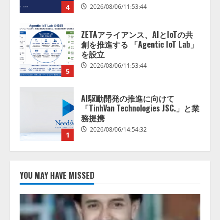
4
2026/08/06/11:53:44
ZETAアライアンス、AIとIoTの共
創を推進する 「Agentic IoT Lab」
を設立
2026/08/06/11:53:44
5
AI駆動開発の推進に向けて
「TinhVan Technologies JSC.」と業
務提携
2026/08/06/14:54:32
1
藤原竜也がAIで組織の改善点を見
抜く！ SKYSEA Client View 新テ
YOU MAY HAVE MISSED
レビCM公開！ 新オプション！ AI
が組織の業務実態を分析し労務改
善を支援。 藤原竜也メイキング
2
動画公開 「もしAIが自分を分析し
たら、すぐ休めと言われる自信が