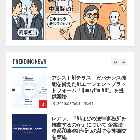
「TinhVan Technologies JSC.」と業
務提携
2026/08/06/14:54:32
1
藤原竜也がAIで組織の改善点を見
抜く！ SKYSEA Client View 新テ
レビCM公開！ 新オプション！ AI
が組織の業務実態を分析し労務改
善を支援。 藤原竜也メイキング
TRENDING NEWS
2
動画公開 「もしAIが自分を分析し
たら、すぐ休めと言われる自信が
アシストAIテラス、ガバナンス機
ある」「昨年の夏はカブトムシを
能を備えたAIエージェントプラッ
捕まえたり、虫と戦ったり…」
トフォーム「QueryPie AIP」を提
2026/08/06/14:54:31
供開始
3
2026/08/06/11:53:44
レアラ、『AIはどの法律事務所を
推薦するのか』について 企業法
務系70事務所×5つのAIで実態調査
を実施