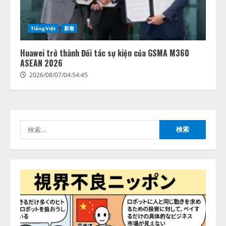
2
動画公開 「もしAIが自分を分析し
たら、すぐ休めと言われる自信が
アシストAIテラス、ガバナンス機
ある」「昨年の夏はカブトムシを
TiếngViệt
新着
能を備えたAIエージェントプラッ
捕まえたり、虫と戦ったり…」
トフォーム「QueryPie AIP」を提
2026/08/06/14:54:31
Huawei trở thành Đối tác sự kiện của GSMA M360
供開始
ASEAN 2026
3
2026/08/06/11:53:44
2026/08/07/04:54:45
レアラ、『AIはどの法律事務所を
推薦するのか』について 企業法
務系70事務所×5つのAIで実態調査
を実施
検
4
2026/08/06/11:53:44
索:
ZETAアライアンス、AIとIoTの共
創を推進する 「Agentic IoT Lab」
を設立
2026/08/06/11:53:44
5
AI駆動開発の推進に向けて