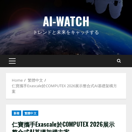
Skip
to
AI-WATCH
content
トレンドと未来をキャッチする
Primary
Menu
Home
繁體中文
仁寶攜手Exascale於COMPUTEX 2026展示整合式AI基礎架構方
案
新着
繁體中文
仁寶攜手Exascale於COMPUTEX 2026展示
整合式AI基礎架構方案