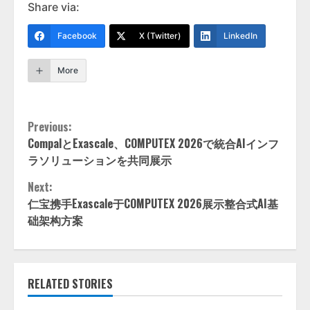
Share via:
Facebook
X (Twitter)
LinkedIn
More
Continue
Previous:
CompalとExascale、COMPUTEX 2026で統合AIインフ
Reading
ラソリューションを共同展示
Next:
仁宝携手Exascale于COMPUTEX 2026展示整合式AI基
础架构方案
RELATED STORIES