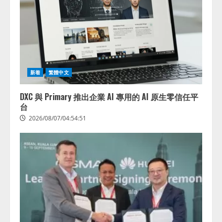
新着
繁體中文
DXC 與 Primary 推出企業 AI 專用的 AI 原生零信任平
台
2026/08/07/04:54:51
藤原竜也がAIで組織の改善点を見
抜く！ SKYSEA Client View 新テ
レビCM公開！ 新オプション！ AI
が組織の業務実態を分析し労務改
善を支援。 藤原竜也メイキング