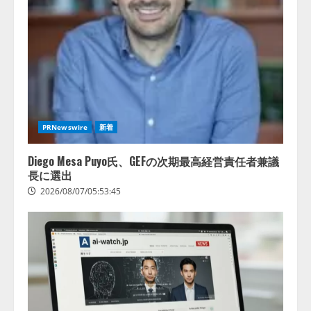
アシストAIテラス、ガバナンス機
ある」「昨年の夏はカブトムシを
能を備えたAIエージェントプラッ
捕まえたり、虫と戦ったり…」
トフォーム「QueryPie AIP」を提
2026/08/06/14:54:31
供開始
3
2026/08/06/11:53:44
レアラ、『AIはどの法律事務所を
推薦するのか』について 企業法
務系70事務所×5つのAIで実態調査
PRNewswire
新着
を実施
4
2026/08/06/11:53:44
Diego Mesa Puyo氏、GEFの次期最高経営責任者兼議
長に選出
2026/08/07/05:53:45