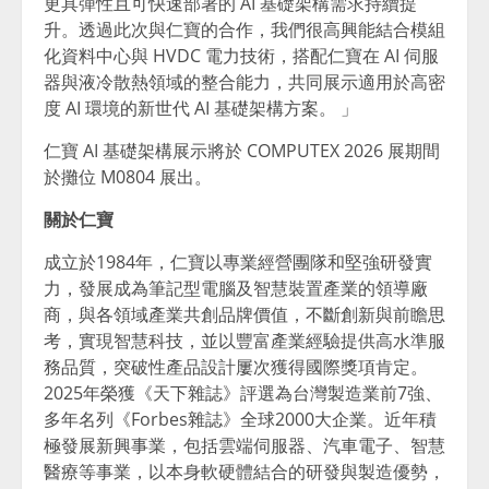
更具彈性且可快速部署的 AI 基礎架構需求持續提
升。透過此次與仁寶的合作，我們很高興能結合模組
化資料中心與 HVDC 電力技術，搭配仁寶在 AI 伺服
器與液冷散熱領域的整合能力，共同展示適用於高密
度 AI 環境的新世代 AI 基礎架構方案。 」
仁寶 AI 基礎架構展示將於 COMPUTEX 2026 展期間
於攤位 M0804 展出。
關於仁寶
成立於1984年，仁寶以專業經營團隊和堅強研發實
力，發展成為筆記型電腦及智慧裝置產業的領導廠
商，與各領域產業共創品牌價值，不斷創新與前瞻思
考，實現智慧科技，並以豐富產業經驗提供高水準服
務品質，突破性產品設計屢次獲得國際獎項肯定。
2025年榮獲《天下雜誌》評選為台灣製造業前7強、
多年名列《Forbes雜誌》全球2000大企業。近年積
極發展新興事業，包括雲端伺服器、汽車電子、智慧
醫療等事業，以本身軟硬體結合的研發與製造優勢，