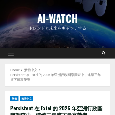
Skip
to
AI-WATCH
content
トレンドと未来をキャッチする
Primary
Menu
Home
繁體中文
Persistent 在 Extel 的 2026 年亞洲行政團隊調查中，連續三年
摘下最高榮譽
新着
繁體中文
Persistent 在 Extel 的 2026 年亞洲行政團
隊調查中，連續三年摘下最高榮譽