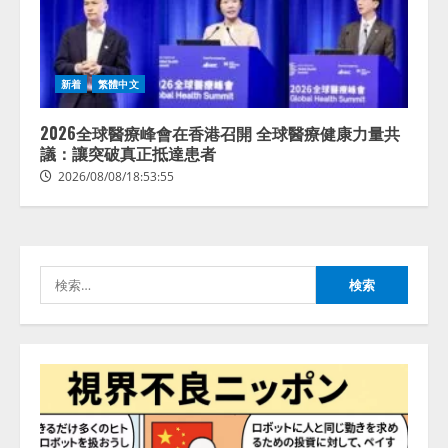
lmessage、MCP接続機能を強化
新着
繁體中文
し、AIから設定操作できる機能を
拡充
2026全球醫療峰會在香港召開 全球醫療健康力量共
2026/08/07/13:53:50
議：讓突破真正抵達患者
2
2026/08/08/18:53:55
【2026年企業のAI導入・活用に関
する調査】AIを組織として導入で
きている企業は26.8％。AI導入企
業の68.0％が、自社でのAI導入・
検
活用は「上手くいっている」と回
3
答
索:
2026/08/07/13:53:50
ナレッジワーク、AIエンジニア油
井 誠（@myui）が入社。「セール
スAIエージェントOS」「営業領域
の業界特化LLM」の開発とAI研究
開発をリード
4
2026/08/07/10:54:31