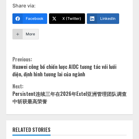
Share via:
Facebook
X (Twitter)
LinkedIn
More
Continue
Previous:
Huawei công bố chiến lược AIDC tương tác với lưới
Reading
điện, định hình tương lai của ngành
Next:
Persistent连续三年在2026年Extel亚洲管理团队调查
中斩获最高荣誉
RELATED STORIES