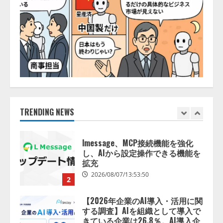
AI駆動開発の推進に向けて
「TinhVan Technologies JSC.」と業
務提携
2026/08/06/14:54:32
5
【開催報告】次世代AIプラットフ
ォーム「TAIZA」および新サービ
スに関する記者発表会を開催
2026/08/07/17:53:45
TRENDING NEWS
1
lmessage、MCP接続機能を強化
し、AIから設定操作できる機能を
拡充
2026/08/07/13:53:50
2
【2026年企業のAI導入・活用に関
する調査】AIを組織として導入で
きている企業は26.8％。AI導入企