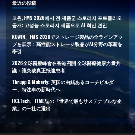
最近の投稿
코윈, FMS 2026에서 전 제품군 스토리지 포트폴리오
공개: 고성능 스토리지 제품으로 AI 혁신 견인
KOWIN、FMS 2026でストレージ製品の全ラインアッ
プを展示：高性能ストレージ製品がAI分野の革新を
牽引
2026全球醫療峰會在香港召開 全球醫療健康力量共
議：讓突破真正抵達患者
Thrupp & Maberly: 英国の由緒あるコーチビルダ
ー、特注車の新時代へ
HCLTech、TIME誌の「世界で最もサステナブルな企
業」の一社に選出