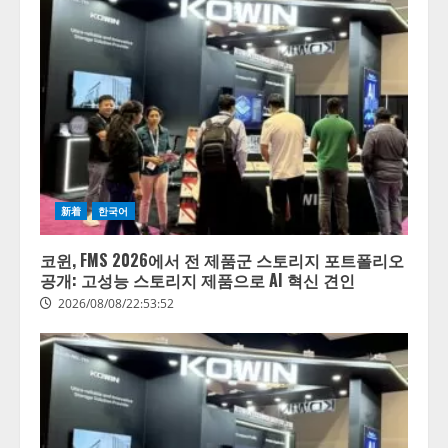
lmessage、MCP接続機能を強化
し、AIから設定操作できる機能を
拡充
2026/08/07/13:53:50
2
【2026年企業のAI導入・活用に関
する調査】AIを組織として導入で
きている企業は26.8％。AI導入企
新着
한국어
業の68.0％が、自社でのAI導入・
活用は「上手くいっている」と回
3
答
코윈, FMS 2026에서 전 제품군 스토리지 포트폴리오
공개: 고성능 스토리지 제품으로 AI 혁신 견인
2026/08/07/13:53:50
ナレッジワーク、AIエンジニア油
2026/08/08/22:53:52
井 誠（@myui）が入社。「セール
スAIエージェントOS」「営業領域
の業界特化LLM」の開発とAI研究
開発をリード
4
2026/08/07/10:54:31