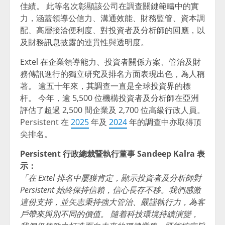
佳績。 此等名次彰顯該公司在調查關鍵範疇中的實
力，涵蓋領導公信力、溝通效能、財務監管、資本調
配、高層接洽便利度、對投資者及分析師的回應，以
及財務訊息披露的連貫性與透明度。
Extel 在企業領導能力、投資者關係方案、管治及財
務傳訊進行的獨立研究及排名方面表現出色，為人稱
著。 逾五十年來，其調查一直是全球投資界的標
杆。 今年，逾 5,500 位機構投資者及分析師在亞洲
評估了超過 2,500 間企業及 2,700 位高級行政人員。
Persistent 在
2025
年及
2024
年的調查中亦取得頂
尖排名。
Persistent 行政總裁暨執行董事 Sandeep Kalra 表
示：
「在 Extel 排名中屢獲肯定，顯示投資者及分析師對
Persistent 始終保持信賴，信心長存不移。
我們感激
這份支持，並矢志秉持強大管治、嚴謹執行力，為客
戶帶來與別不同的價值。 隨着科技環境持續演變，