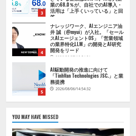
業の68.0％が、自社でのAI導入・
活用は「上手くいっている」と回
3
答
2026/08/07/13:53:50
ナレッジワーク、AIエンジニア油
井 誠（@myui）が入社。「セール
スAIエージェントOS」「営業領域
の業界特化LLM」の開発とAI研究
開発をリード
4
2026/08/07/10:54:31
AI駆動開発の推進に向けて
「TinhVan Technologies JSC.」と業
務提携
2026/08/06/14:54:32
5
【開催報告】次世代AIプラットフ
ォーム「TAIZA」および新サービ
YOU MAY HAVE MISSED
スに関する記者発表会を開催
2026/08/07/17:53:45
1