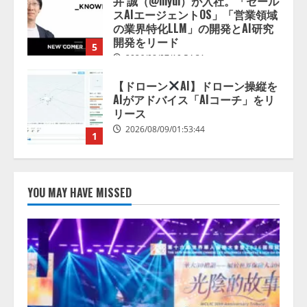
井 誠（@myui）が入社。「セール
スAIエージェントOS」「営業領域
の業界特化LLM」の開発とAI研究
開発をリード
5
2026/08/07/10:54:31
【ドローン
AI】ドローン操縦を
AIがアドバイス「AIコーチ」をリ
リース
2026/08/09/01:53:44
1
【開催報告】次世代AIプラットフ
ォーム「TAIZA」および新サービ
YOU MAY HAVE MISSED
スに関する記者発表会を開催
2026/08/07/17:53:45
2
lmessage、MCP接続機能を強化
し、AIから設定操作できる機能を
拡充