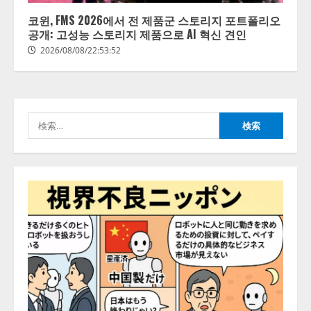
し、AIから設定操作できる機能を
拡充
코윈, FMS 2026에서 전 제품군 스토리지 포트폴리오
2026/08/07/13:53:50
공개: 고성능 스토리지 제품으로 AI 혁신 견인
3
2026/08/08/22:53:52
【2026年企業のAI導入・活用に関
する調査】AIを組織として導入で
きている企業は26.8％。AI導入企
業の68.0％が、自社でのAI導入・
検
活用は「上手くいっている」と回
4
答
索:
2026/08/07/13:53:50
ナレッジワーク、AIエンジニア油
井 誠（@myui）が入社。「セール
スAIエージェントOS」「営業領域
の業界特化LLM」の開発とAI研究
開発をリード
5
2026/08/07/10:54:31
【ドローン
AI】ドローン操縦を
AIがアドバイス「AIコーチ」をリ
リース
2026/08/09/01:53:44
1