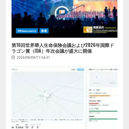
2026/08/07/13:53:50
3
【2026年企業のAI導入・活用に関
する調査】AIを組織として導入で
きている企業は26.8％。AI導入企
PRNewswire
新着
業の68.0％が、自社でのAI導入・
活用は「上手くいっている」と回
4
答
第16回世界華人生命保険会議および2026年国際ド
ラゴン賞（IDA）年次会議が盛大に開催
2026/08/07/13:53:50
2026/08/09/11:54:31