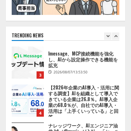
【開催報告】次世代AIプラットフ
ォーム「TAIZA」および新サービ
スに関する記者発表会を開催
2026/08/07/17:53:45
TRENDING NEWS
2
lmessage、MCP接続機能を強化
し、AIから設定操作できる機能を
拡充
2026/08/07/13:53:50
3
【2026年企業のAI導入・活用に関
する調査】AIを組織として導入で
きている企業は26.8％。AI導入企
業の68.0％が、自社でのAI導入・
活用は「上手くいっている」と回
4
答
2026/08/07/13:53:50
ナレッジワーク、AIエンジニア油