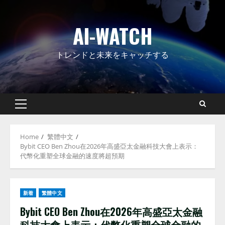
Skip
to
AI-WATCH
content
トレンドと未来をキャッチする
Primary
Menu
Home
繁體中文
Bybit CEO Ben Zhou在2026年高盛亞太金融科技大會上表示：
代幣化重塑全球金融的速度將超預期
新着
繁體中文
Bybit CEO Ben Zhou在2026年高盛亞太金融
科技大會上表示：代幣化重塑全球金融的