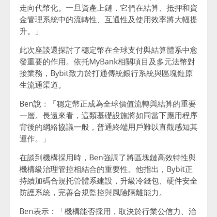
走向代幣化。一旦資產上鏈，它們在結算、抵押和資
金管理系統中的流轉性、互通性及使用效率將大幅提
升。」
此次座談還探討了穩定幣在全球支付與結算體系中愈
發重要的作用。依托MyBank相關項目及多元法幣對
接業務，Bybit致力於打通傳統銀行系統與區塊鏈原
生流通渠道。
Ben說：「穩定幣正成為全球價值流轉與結算的重要
一層。長遠來看，這類基礎設施將如同當下應用程序
背後的網絡協議一般，普通終端用戶難以直觀感知其
運作。」
在談到機構採用時，Ben強調了將區塊鏈高效特性與
機構級治理管控相結合的重要性。他指出，Bybit正
持續加碼合規托管體系建設，升級冷錢包、硬件安全
防護系統，完善合規監控與風險隔離能力。
Ben表示：「機構能否採用，取決於行業公信力、治