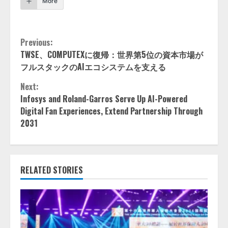
More
Continue
Previous:
TWSE、COMPUTEXに復帰：世界第5位の資本市場が
Reading
フルスタックのAIエコシステムを支える
Next:
Infosys and Roland-Garros Serve Up AI-Powered
Digital Fan Experiences, Extend Partnership Through
2031
RELATED STORIES