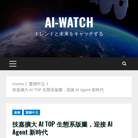
Skip
to
AI-WATCH
content
トレンドと未来をキャッチする
Primary
Menu
Home
繁體中文
技嘉擴大 AI TOP 生態系版圖，迎接 AI Agent 新時代
新着
繁體中文
技嘉擴大 AI TOP 生態系版圖，迎接 AI
Agent 新時代