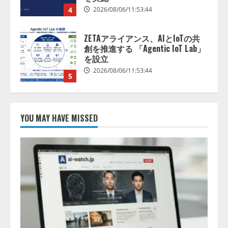
ZETAアライアンス、AIとIoTの共
創を推進する 「Agentic IoT Lab」
を設立
2026/08/06/11:53:44
5
AI駆動開発の推進に向けて
「TinhVan Technologies JSC.」と業
務提携
2026/08/06/14:54:32
1
YOU MAY HAVE MISSED
藤原竜也がAIで組織の改善点を見
抜く！ SKYSEA Client View 新テ
レビCM公開！ 新オプション！ AI
が組織の業務実態を分析し労務改
善を支援。 藤原竜也メイキング
2
動画公開 「もしAIが自分を分析し
たら、すぐ休めと言われる自信が
アシストAIテラス、ガバナンス機
ある」「昨年の夏はカブトムシを
能を備えたAIエージェントプラッ
捕まえたり、虫と戦ったり…」
トフォーム「QueryPie AIP」を提
2026/08/06/14:54:31