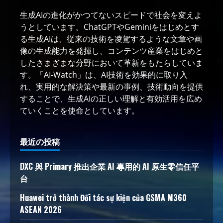
生成AIの進化がかつてないスピードで社会を変えよ
うとしています。ChatGPTやGeminiをはじめとす
る生成AIは、従来の技術を凌駕するような文章や画
像の生成能力を発揮し、コンテンツ産業をはじめと
したさまざまな分野において革新をもたらしていま
す。「AI-Watch」は、AI技術を効果的に取り入
れ、実用的な解決策や最新の事例、技術動向を提供
することで、生成AIの正しい理解と有効活用を広め
ていくことを使命としています。
最近の投稿
DXC 與 Primary 推出企業 AI 專用的 AI 原生零信任平
台
Huawei trở thành Đối tác sự kiện của GSMA M360
ASEAN 2026