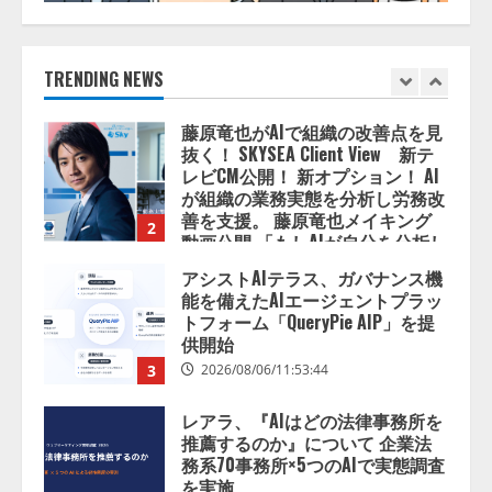
1
藤原竜也がAIで組織の改善点を見
TRENDING NEWS
抜く！ SKYSEA Client View 新テ
レビCM公開！ 新オプション！ AI
が組織の業務実態を分析し労務改
善を支援。 藤原竜也メイキング
2
動画公開 「もしAIが自分を分析し
たら、すぐ休めと言われる自信が
アシストAIテラス、ガバナンス機
ある」「昨年の夏はカブトムシを
能を備えたAIエージェントプラッ
捕まえたり、虫と戦ったり…」
トフォーム「QueryPie AIP」を提
2026/08/06/14:54:31
供開始
3
2026/08/06/11:53:44
レアラ、『AIはどの法律事務所を
推薦するのか』について 企業法
務系70事務所×5つのAIで実態調査
を実施
4
2026/08/06/11:53:44