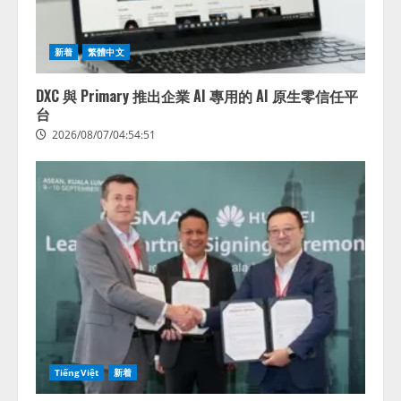
供開始
3
2026/08/06/11:53:44
新着
繁體中文
レアラ、『AIはどの法律事務所を
推薦するのか』について 企業法
DXC 與 Primary 推出企業 AI 專用的 AI 原生零信任平
務系70事務所×5つのAIで実態調査
台
を実施
2026/08/07/04:54:51
4
2026/08/06/11:53:44
TiếngViệt
新着