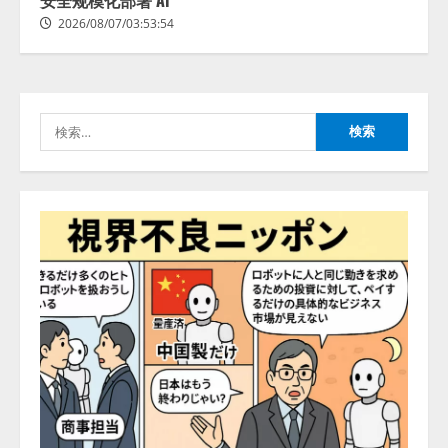
能を備えたAIエージェントプラッ
捕まえたり、虫と戦ったり…」
トフォーム「QueryPie AIP」を提
2026/08/07/03:53:54
2026/08/06/14:54:31
供開始
3
2026/08/06/11:53:44
レアラ、『AIはどの法律事務所を
検
推薦するのか』について 企業法
索:
務系70事務所×5つのAIで実態調査
を実施
4
2026/08/06/11:53:44
ZETAアライアンス、AIとIoTの共
創を推進する 「Agentic IoT Lab」
を設立
2026/08/06/11:53:44
5
AI駆動開発の推進に向けて
「TinhVan Technologies JSC.」と業
務提携
2026/08/06/14:54:32