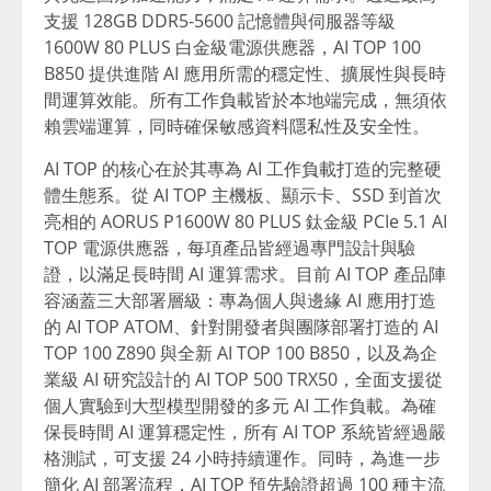
支援 128GB DDR5-5600 記憶體與伺服器等級
1600W 80 PLUS 白金級電源供應器，AI TOP 100
B850 提供進階 AI 應用所需的穩定性、擴展性與長時
間運算效能。所有工作負載皆於本地端完成，無須依
賴雲端運算，同時確保敏感資料隱私性及安全性。
AI TOP 的核心在於其專為 AI 工作負載打造的完整硬
體生態系。從 AI TOP 主機板、顯示卡、SSD 到首次
亮相的 AORUS P1600W 80 PLUS 鈦金級 PCIe 5.1 AI
TOP 電源供應器，每項產品皆經過專門設計與驗
證，以滿足長時間 AI 運算需求。目前 AI TOP 產品陣
容涵蓋三大部署層級：專為個人與邊緣 AI 應用打造
的 AI TOP ATOM、針對開發者與團隊部署打造的 AI
TOP 100 Z890 與全新 AI TOP 100 B850，以及為企
業級 AI 研究設計的 AI TOP 500 TRX50，全面支援從
個人實驗到大型模型開發的多元 AI 工作負載。為確
保長時間 AI 運算穩定性，所有 AI TOP 系統皆經過嚴
格測試，可支援 24 小時持續運作。同時，為進一步
簡化 AI 部署流程，AI TOP 預先驗證超過 100 種主流