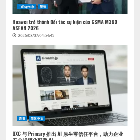
TiếngViệt
新着
Huawei trở thành Đối tác sự kiện của GSMA M360
ASEAN 2026
2026/08/07/04:54:45
藤原竜也がAIで組織の改善点を見
抜く！ SKYSEA Client View 新テ
レビCM公開！ 新オプション！ AI
が組織の業務実態を分析し労務改
善を支援。 藤原竜也メイキング
新着
简体中文
2
動画公開 「もしAIが自分を分析し
たら、すぐ休めと言われる自信が
DXC 与 Primary 推出 AI 原生零信任平台，助力企业
アシストAIテラス、ガバナンス機
ある」「昨年の夏はカブトムシを
安全规模化部署 AI