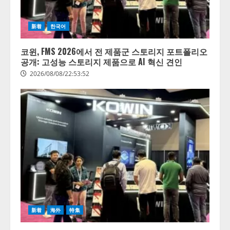
新着
한국어
코윈, FMS 2026에서 전 제품군 스토리지 포트폴리오
공개: 고성능 스토리지 제품으로 AI 혁신 견인
2026/08/08/22:53:52
【開催報告】次世代AIプラットフ
ォーム「TAIZA」および新サービ
スに関する記者発表会を開催
2026/08/07/17:53:45
2
新着
海外
特集
lmessage、MCP接続機能を強化