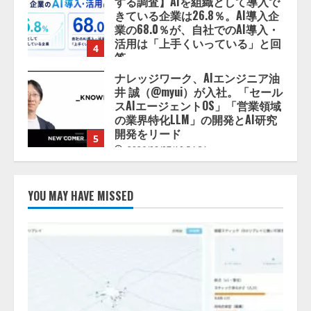
井 誠（@myui）が入社。「セール
スAIエージェントOS」「営業領域
の業界特化LLM」の開発とAI研究
開発をリード
5
2026/08/07/10:54:31
【ドローン
AI】ドローン操縦を
AIがアドバイス「AIコーチ」をリ
リース
2026/08/09/01:53:44
1
【開催報告】次世代AIプラットフ
ォーム「TAIZA」および新サービ
YOU MAY HAVE MISSED
スに関する記者発表会を開催
2026/08/07/17:53:45
2
lmessage、MCP接続機能を強化
し、AIから設定操作できる機能を
拡充