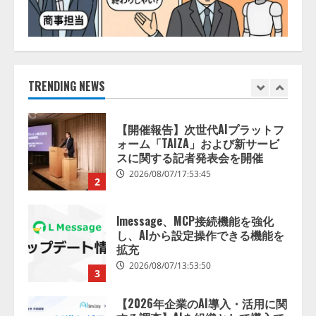
【開催報告】次世代AIプラットフ
ォーム「TAIZA」および新サービ
スに関する記者発表会を開催
2026/08/07/17:53:45
TRENDING NEWS
2
lmessage、MCP接続機能を強化
し、AIから設定操作できる機能を
拡充
2026/08/07/13:53:50
3
【2026年企業のAI導入・活用に関
する調査】AIを組織として導入で
きている企業は26.8％。AI導入企
業の68.0％が、自社でのAI導入・
活用は「上手くいっている」と回
4
答
2026/08/07/13:53:50
ナレッジワーク、AIエンジニア油