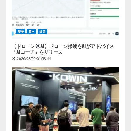
2026/08/07/13:53:50
3
【2026年企業のAI導入・活用に関
する調査】AIを組織として導入で
きている企業は26.8％。AI導入企
新着
日本
速報
業の68.0％が、自社でのAI導入・
活用は「上手くいっている」と回
4
答
【ドローン
AI】ドローン操縦をAIがアドバイス
「AIコーチ」をリリース
2026/08/07/13:53:50
2026/08/09/01:53:44