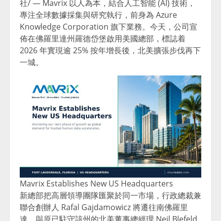
社/ — Mavrix 以人為本，結合人工智能 (AI) 技術，
專注全球數據採集與研究執行，前身為 Azure
Knowledge Corporation 旗下業務。今天，公司宣
佈在佛羅里達州羅德岱堡啟用美國總部，標誌着
2026 年實現逾 25% 按年增長後，北美擴張步伐再下
一城。
Mavrix Establishes New US Headquarters
新總部把高層領導團隊匯聚於同一市場，行政總裁兼
聯合創辦人 Rafal Gajdamowicz 將遷往南佛羅里
達，與原已駐守該州的北美董事總經理 Neil Blefeld