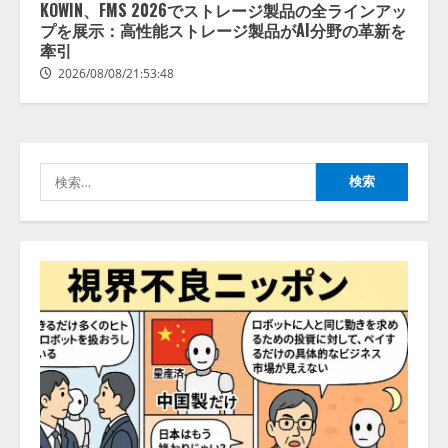
し、AIから設定操作できる機能を
KOWIN、FMS 2026でストレージ製品の全ラインアッ
拡充
プを展示：高性能ストレージ製品がAI分野の革新を
2026/08/07/13:53:50
牽引
3
2026/08/08/21:53:48
【2026年企業のAI導入・活用に関
する調査】AIを組織として導入で
きている企業は26.8％。AI導入企
業の68.0％が、自社でのAI導入・
検
活用は「上手くいっている」と回
4
答
索:
2026/08/07/13:53:50
ナレッジワーク、AIエンジニア油
井 誠（@myui）が入社。「セール
スAIエージェントOS」「営業領域
の業界特化LLM」の開発とAI研究
開発をリード
5
2026/08/07/10:54:31
【ドローン
AI】ドローン操縦を
AIがアドバイス「AIコーチ」をリ
リース
2026/08/09/01:53:44
1