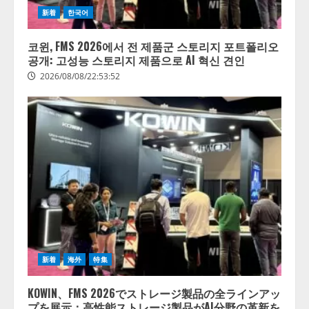
新着
한국어
코윈, FMS 2026에서 전 제품군 스토리지 포트폴리오
공개: 고성능 스토리지 제품으로 AI 혁신 견인
2026/08/08/22:53:52
新着
海外
特集
KOWIN、FMS 2026でストレージ製品の全ラインアッ
プを展示：高性能ストレージ製品がAI分野の革新を