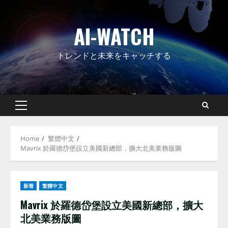
Skip
to
AI-WATCH
content
トレンドと未来をキャッチする
Primary
Menu
Home
繁體中文
Mavrix 於羅德岱堡設立美國新總部，擴大北美業務版圖
新着
繁體中文
Mavrix 於羅德岱堡設立美國新總部，擴大
北美業務版圖