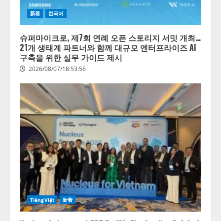
新着
한국어
슈퍼마이크로, 제7회 연례 오픈 스토리지 서밋 개최…
21개 생태계 파트너와 함께 대규모 엔터프라이즈 AI
구축을 위한 실무 가이드 제시
2026/08/07/18:53:56
lmessage、MCP接続機能を強化
し、AIから設定操作できる機能を
拡充
2026/08/07/13:53:50
2
TiếngViệt
新着
【2026年企業のAI導入・活用に関
する調査】AIを組織として導入で