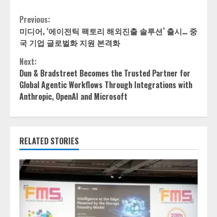
Continue
Previous:
미디어, ‘에이전틱 팩토리 해외진출 솔루션’ 출시… 중
Reading
국 기업 글로벌화 지원 본격화
Next:
Dun & Bradstreet Becomes the Trusted Partner for
Global Agentic Workflows Through Integrations with
Anthropic, OpenAI and Microsoft
RELATED STORIES