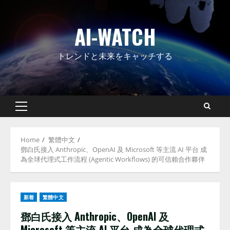
Skip
to
AI-WATCH
content
トレンドと未来をキャッチする
Primary
Menu
Home
繁體中文
鄧白氏接入 Anthropic、OpenAI 及 Microsoft 等主流 AI 平台 成
為全球代理式工作流程 (Agentic Workflows) 的可信賴合作夥伴
新着
繁體中文
鄧白氏接入 Anthropic、OpenAI 及
Microsoft 等主流 AI 平台 成為全球代理式