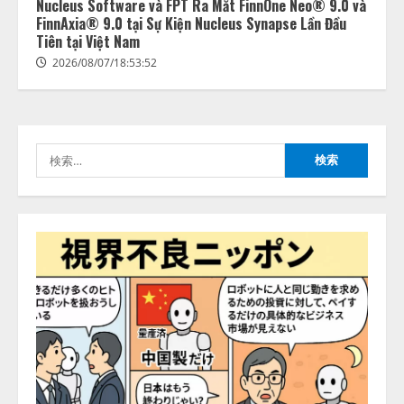
Nucleus Software và FPT Ra Mắt FinnOne Neo® 9.0 và
きている企業は26.8％。AI導入企
FinnAxia® 9.0 tại Sự Kiện Nucleus Synapse Lần Đầu
業の68.0％が、自社でのAI導入・
Tiên tại Việt Nam
活用は「上手くいっている」と回
3
2026/08/07/18:53:52
答
2026/08/07/13:53:50
ナレッジワーク、AIエンジニア油
井 誠（@myui）が入社。「セール
スAIエージェントOS」「営業領域
の業界特化LLM」の開発とAI研究
検
開発をリード
4
索:
2026/08/07/10:54:31
AI駆動開発の推進に向けて
「TinhVan Technologies JSC.」と業
務提携
2026/08/06/14:54:32
5
【開催報告】次世代AIプラットフ
ォーム「TAIZA」および新サービ
スに関する記者発表会を開催
2026/08/07/17:53:45