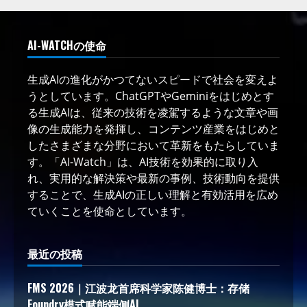
AI-WATCHの使命
生成AIの進化がかつてないスピードで社会を変えよ
うとしています。ChatGPTやGeminiをはじめとす
る生成AIは、従来の技術を凌駕するような文章や画
像の生成能力を発揮し、コンテンツ産業をはじめと
したさまざまな分野において革新をもたらしていま
す。「AI-Watch」は、AI技術を効果的に取り入
れ、実用的な解決策や最新の事例、技術動向を提供
することで、生成AIの正しい理解と有効活用を広め
ていくことを使命としています。
最近の投稿
FMS 2026｜江波龙首席科学家陈健博士：存储
Foundry模式赋能端侧AI