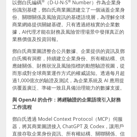
®
®
以鄧白氏編碼
（D-U-N-S
Number）作為企業身
份識別基礎，鄧白氏商業圖譜建立了一個涵蓋企業身
份、關聯關係及風險資訊的基礎語境層，為理解全球
商業網絡提供關鍵基礎。只有透過經核實的企業數
據，AI代理才能在財務及風險管理場景中發揮真正的
業務價值及投資回報。
鄧白氏商業圖譜整合公共數據、企業提供的資訊及鄧
白氏獨有洞察，持續建立企業身份、所有權結構、供
應鏈關係、財務狀況及風險指標的動態驗證視圖，從
而形成對全球商業運作方式的權威認知。透過每月超
過1,000億次的驗證及測試，為企業系統及 AI 應用提
供覆蓋廣泛、準確一致且具備治理能力的數據支援。
與
OpenAI
的合作：將經驗證的企業語境引入財務
工作流程
鄧白氏透過 Model Context Protocol（MCP）伺服
器，將其商業圖譜接入 ChatGPT 及 Codex，讓用戶
直接存取企業身份資訊、所有權結構、關聯關係、信