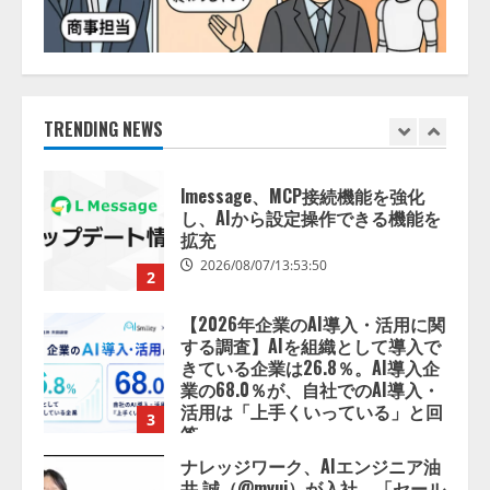
1
lmessage、MCP接続機能を強化
し、AIから設定操作できる機能を
拡充
TRENDING NEWS
2026/08/07/13:53:50
2
【2026年企業のAI導入・活用に関
する調査】AIを組織として導入で
きている企業は26.8％。AI導入企
業の68.0％が、自社でのAI導入・
活用は「上手くいっている」と回
3
答
2026/08/07/13:53:50
ナレッジワーク、AIエンジニア油
井 誠（@myui）が入社。「セール
スAIエージェントOS」「営業領域
の業界特化LLM」の開発とAI研究
開発をリード
4
2026/08/07/10:54:31