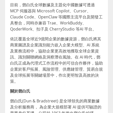
目前，鄧白氏全球數據及主題化中國數據可透過
MCP 伺服器與 Microsoft Copilot、Cursor、
Claude Code、OpenClaw 等國際主流平台及開發工
具整合，同時亦兼容 Trae、WorkBuddy、
QoderWork、扣子及 CherryStudio 等AI 平台。
依託覆蓋全球近9億間企業的數據資源，鄧白氏將其
商業圖譜及企業識別能力嵌入企業大模型、AI 系統
及業務流程中，協助企業更高效地獲取全球企業資
訊、識別關聯網絡及洞察潛在風險。在 AI 時代，鄧
白氏正成為代理式工作流程中的可信合作夥伴，協助
企業於客戶拓展、風險管理、供應鏈管理、貿易合規
及全球拓展等關鍵場景中，作出更明智及高效的決
策。
關於鄧白氏
鄧白氏(Dun & Bradstreet) 是全球領先的商業數據
及分析服務商， 為企業大規模部署 AI 提供可驗證的
商業身份基礎。公司於 1963 年推出鄧白氏編碼