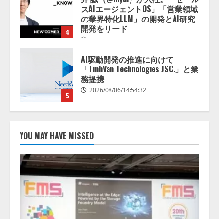
AI駆動開発の推進に向けて
「TinhVan Technologies JSC.」と業
務提携
2026/08/06/14:54:32
5
【開催報告】次世代AIプラットフ
ォーム「TAIZA」および新サービ
スに関する記者発表会を開催
2026/08/07/17:53:45
1
lmessage、MCP接続機能を強化
YOU MAY HAVE MISSED
し、AIから設定操作できる機能を
拡充
2026/08/07/13:53:50
2
【2026年企業のAI導入・活用に関
する調査】AIを組織として導入で
きている企業は26.8％。AI導入企
業の68.0％が、自社でのAI導入・