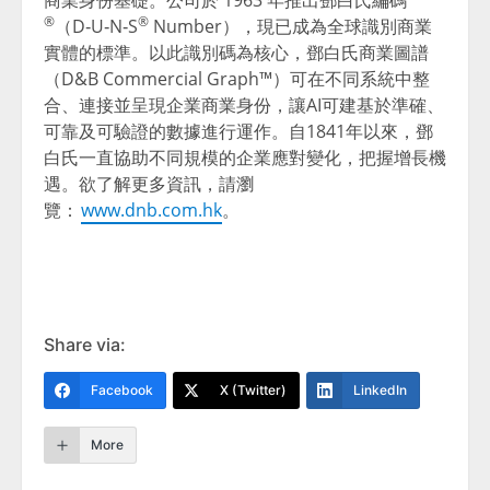
®
®
（D‑U‑N‑S
Number），現已成為全球識別商業
實體的標準。以此識別碼為核心，鄧白氏商業圖譜
（D&B Commercial Graph™）可在不同系統中整
合、連接並呈現企業商業身份，讓AI可建基於準確、
可靠及可驗證的數據進行運作。自1841年以來，鄧
白氏一直協助不同規模的企業應對變化，把握增長機
遇。欲了解更多資訊，請瀏
覽：
www.dnb.com.hk
。
Share via:
Facebook
X (Twitter)
LinkedIn
More