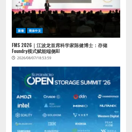
活用は「上手くいっている」と回
3
答
2026/08/07/13:53:50
ナレッジワーク、AIエンジニア油
井 誠（@myui）が入社。「セール
スAIエージェントOS」「営業領域
新着
简体中文
の業界特化LLM」の開発とAI研究
開発をリード
4
FMS 2026｜江波龙首席科学家陈健博士：存储
2026/08/07/10:54:31
Foundry模式赋能端侧AI
2026/08/07/18:53:59