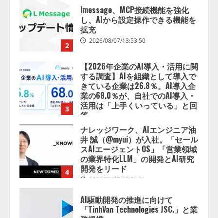
【2026年企業のAI導入・活用に関
する調査】AIを組織として導入で
きている企業は26.8％。AI導入企
業の68.0％が、自社でのAI導入・
活用は「上手くいっている」と回
3
答
2026/08/07/13:53:50
ナレッジワーク、AIエンジニア油
井 誠（@myui）が入社。「セール
スAIエージェントOS」「営業領域
の業界特化LLM」の開発とAI研究
開発をリード
4
2026/08/07/10:54:31
AI駆動開発の推進に向けて
「TinhVan Technologies JSC.」と業
務提携
2026/08/06/14:54:32
5
【開催報告】次世代AIプラットフ
ォーム「TAIZA」および新サービ