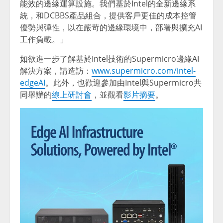
能效的邊緣運算設施。我們基於Intel的全新邊緣系
統，和DCBBS產品組合，提供客戶更佳的成本控管
優勢與彈性，以在嚴苛的邊緣環境中，部署與擴充AI
工作負載。」
如欲進一步了解基於Intel技術的Supermicro邊緣AI
解決方案，請造訪：
www.supermicro.com/intel-
edgeAI
。此外，也歡迎參加由Intel與Supermicro共
同舉辦的
線上研討會
，並觀看
影片摘要
。