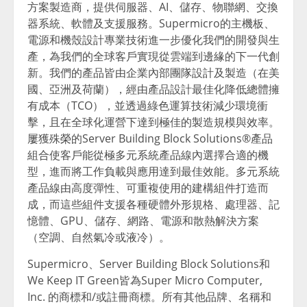
方案製造商，提供伺服器、AI、儲存、物聯網、交換
器系統、軟體及支援服務。Supermicro的主機板、
電源和機殼設計專業技術進一步優化我們的開發與生
產，為我們的全球客戶實現從雲端到邊緣的下一代創
新。我們的產品皆由企業內部團隊設計及製造（在美
國、亞洲及荷蘭），經由產品設計最佳化降低總體擁
有成本（TCO），並透過綠色運算技術減少環境衝
擊，且在全球化運營下達到極佳的製造規模與效率。
屢獲殊榮的Server Building Block Solutions®產品
組合使客戶能從極多元系統產品線內選擇合適的機
型，進而將工作負載與應用達到最佳效能。多元系統
產品線由高度彈性、可重複使用的建構組件打造而
成，而這些組件支援各種硬體外形規格、處理器、記
憶體、GPU、儲存、網路、電源和散熱解決方案
（空調、自然氣冷或液冷）。
Supermicro、Server Building Block Solutions和
We Keep IT Green皆為Super Micro Computer,
Inc. 的商標和/或註冊商標。所有其他品牌、名稱和