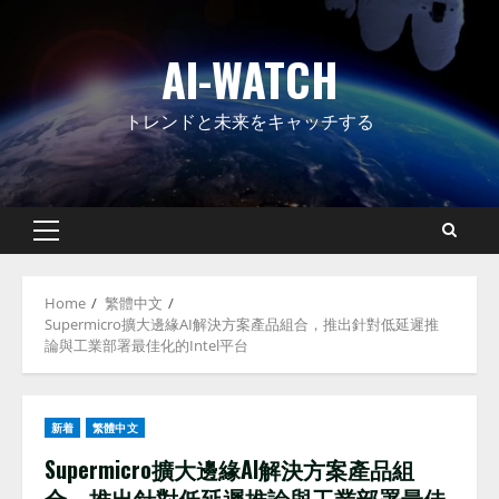
Skip
to
AI-WATCH
content
トレンドと未来をキャッチする
Primary
Menu
Home
繁體中文
Supermicro擴大邊緣AI解決方案產品組合，推出針對低延遲推
論與工業部署最佳化的Intel平台
新着
繁體中文
Supermicro擴大邊緣AI解決方案產品組
合，推出針對低延遲推論與工業部署最佳