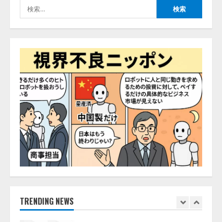
検
開発をリード
4
索:
2026/08/07/10:54:31
AI駆動開発の推進に向けて
「TinhVan Technologies JSC.」と業
務提携
2026/08/06/14:54:32
5
【開催報告】次世代AIプラットフ
ォーム「TAIZA」および新サービ
スに関する記者発表会を開催
2026/08/07/17:53:45
1
lmessage、MCP接続機能を強化
し、AIから設定操作できる機能を
拡充
2026/08/07/13:53:50
TRENDING NEWS
2