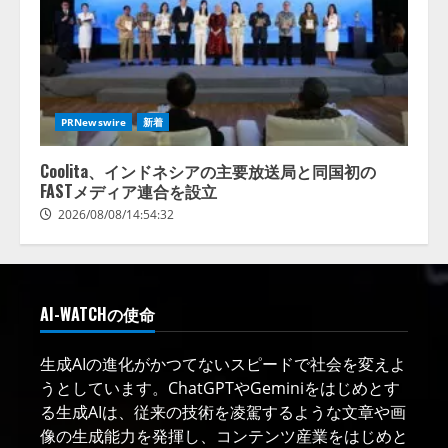
PRNewswire
新着
Coolita、インドネシアの主要放送局と同国初の
FASTメディア連合を設立
2026/08/08/14:54:32
AI-WATCHの使命
生成AIの進化がかつてないスピードで社会を変えよ
うとしています。ChatGPTやGeminiをはじめとす
る生成AIは、従来の技術を凌駕するような文章や画
像の生成能力を発揮し、コンテンツ産業をはじめと