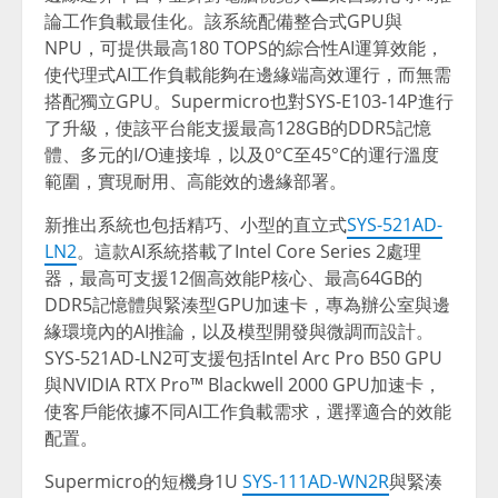
論工作負載最佳化。該系統配備整合式GPU與
NPU，可提供最高180 TOPS的綜合性AI運算效能，
使代理式AI工作負載能夠在邊緣端高效運行，而無需
搭配獨立GPU。Supermicro也對SYS-E103-14P進行
了升級，使該平台能支援最高128GB的DDR5記憶
體、多元的I/O連接埠，以及0°C至45°C的運行溫度
範圍，實現耐用、高能效的邊緣部署。
新推出系統也包括精巧、小型的直立式
SYS-521AD-
LN2
。這款AI系統搭載了Intel Core Series 2處理
器，最高可支援12個高效能P核心、最高64GB的
DDR5記憶體與緊湊型GPU加速卡，專為辦公室與邊
緣環境內的AI推論，以及模型開發與微調而設計。
SYS-521AD-LN2可支援包括Intel Arc Pro B50 GPU
與NVIDIA RTX Pro™ Blackwell 2000 GPU加速卡，
使客戶能依據不同AI工作負載需求，選擇適合的效能
配置。
Supermicro的短機身1U
SYS-111AD-WN2R
與緊湊