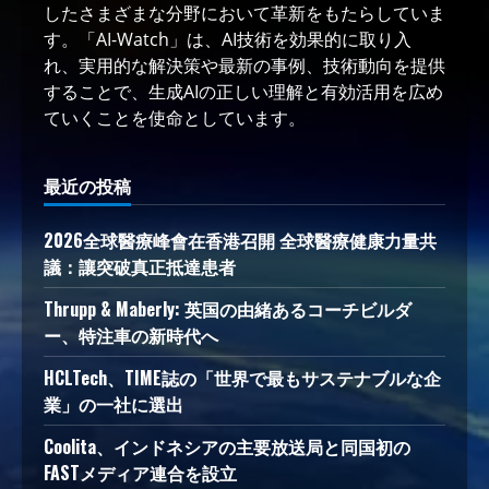
したさまざまな分野において革新をもたらしていま
す。「AI-Watch」は、AI技術を効果的に取り入
れ、実用的な解決策や最新の事例、技術動向を提供
することで、生成AIの正しい理解と有効活用を広め
ていくことを使命としています。
最近の投稿
2026全球醫療峰會在香港召開 全球醫療健康力量共
議：讓突破真正抵達患者
Thrupp & Maberly: 英国の由緒あるコーチビルダ
ー、特注車の新時代へ
HCLTech、TIME誌の「世界で最もサステナブルな企
業」の一社に選出
Coolita、インドネシアの主要放送局と同国初の
FASTメディア連合を設立