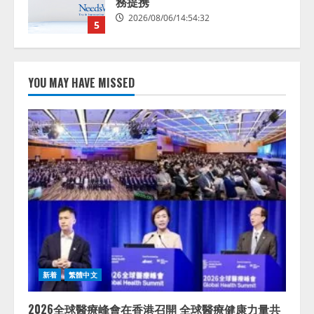
スに関する記者発表会を開催
2026/08/07/17:53:45
1
lmessage、MCP接続機能を強化
し、AIから設定操作できる機能を
YOU MAY HAVE MISSED
拡充
2026/08/07/13:53:50
2
【2026年企業のAI導入・活用に関
する調査】AIを組織として導入で
きている企業は26.8％。AI導入企
業の68.0％が、自社でのAI導入・
活用は「上手くいっている」と回
3
答
2026/08/07/13:53:50
ナレッジワーク、AIエンジニア油
井 誠（@myui）が入社。「セール
スAIエージェントOS」「営業領域
新着
繁體中文
の業界特化LLM」の開発とAI研究
開発をリード
4
2026全球醫療峰會在香港召開 全球醫療健康力量共
2026/08/07/10:54:31