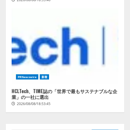
lmessage、MCP接続機能を強化
し、AIから設定操作できる機能を
拡充
2026/08/07/13:53:50
2
【2026年企業のAI導入・活用に関
PRNewswire
新着
する調査】AIを組織として導入で
きている企業は26.8％。AI導入企
業の68.0％が、自社でのAI導入・
HCLTech、TIME誌の「世界で最もサステナブルな企
活用は「上手くいっている」と回
業」の一社に選出
3
答
2026/08/08/18:53:45
2026/08/07/13:53:50
ナレッジワーク、AIエンジニア油
井 誠（@myui）が入社。「セール
スAIエージェントOS」「営業領域
の業界特化LLM」の開発とAI研究