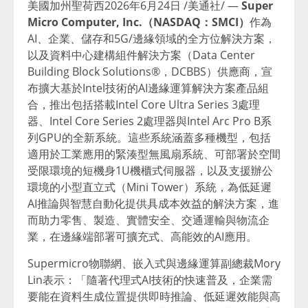
美國加州聖荷西
2026年6月24日
/美通社/ —
Super
Micro Computer, Inc.
（
NASDAQ
：
SMCI
）
作為
AI、企業、儲存和5G/邊緣領域的全方位解決方案，
以及資料中心建構組件解決方案（Data Center
Building Block Solutions®，DCBBS）供應商，宣
布擴大基於Intel技術的AI邊緣運算解決方案產品組
合，推出包括搭載Intel Core Ultra Series 3處理
器、Intel Core Series 2處理器與Intel Arc Pro B系
列GPU的全新系統。這些系統涵蓋多種機型，包括
適用於工業應用的緊湊型無風扇系統、可部署於空間
受限環境的短機身1U機櫃式伺服器，以及支援辦公
環境的小型直立式（Mini Tower）系統，為低延遲
AI推論與智慧自動化提供具成本效益的解決方案，進
而助力零售、製造、實體安全、交通運輸與物流企
業，在邊緣端部署可擴充式、高能效的AI應用。
Supermicro物聯網、嵌入式與邊緣運算副總裁Mory
Lin表示：「隨著代理式AI技術的快速普及，企業需
要能在資料生成位置提供即時推論、低延遲效能與高