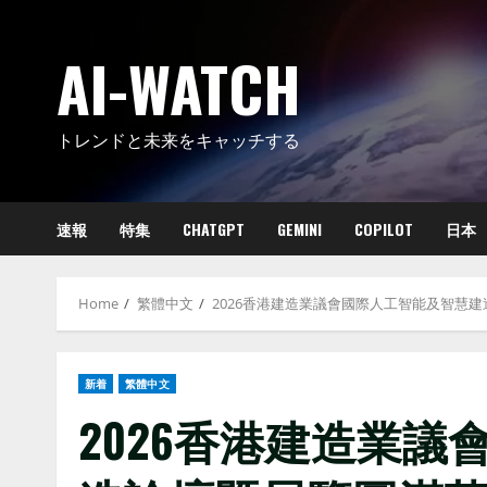
Skip
to
AI-WATCH
content
トレンドと未来をキャッチする
速報
特集
CHATGPT
GEMINI
COPILOT
日本
Home
繁體中文
2026香港建造業議會國際人工智能及智慧建
新着
繁體中文
2026香港建造業