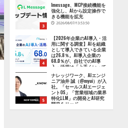
2026/08/07/13:53:50
3
【2026年企業のAI導入・活
用に関する調査】AIを組織
として導入できている企業
は26.8％。AI導入企業の
68.0％が、自社でのAI導
4
入・活用は「上手くいって
いる」と回答
ナレッジワーク、AIエンジ
2026/08/07/13:53:50
ニア油井 誠（@myui）が入
社。「セールスAIエージェ
ントOS」「営業領域の業界
特化LLM」の開発とAI研究
5
開発をリード
2026/08/07/10:54:31
【ドローン
AI】ドローン
操縦をAIがアドバイス「AI
コーチ」をリリース
2026/08/09/01:53:44
1