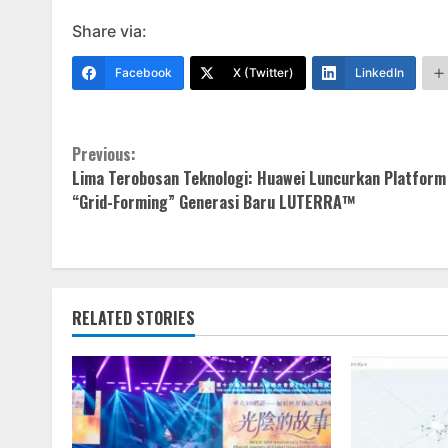
Share via:
Facebook
X (Twitter)
LinkedIn
Continue
Previous:
Lima Terobosan Teknologi: Huawei Luncurkan Platform
Reading
“Grid-Forming” Generasi Baru LUTERRA™
RELATED STORIES