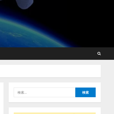
【開催報告】次世代AIプラ
ットフォーム「TAIZA」お
よび新サービスに関する記
者発表会を開催
2
2026/08/07/17:53:45
lmessage、MCP接続機能を
強化し、AIから設定操作で
きる機能を拡充
2026/08/07/13:53:50
3
【2026年企業のAI導入・活
用に関する調査】AIを組織
検
として導入できている企業
索:
は26.8％。AI導入企業の
68.0％が、自社でのAI導
4
入・活用は「上手くいって
いる」と回答