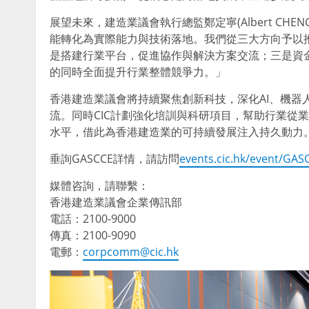
展望未來，建造業議會執行總監鄭定寧(Albert CHE
能轉化為實際能力與技術落地。我們從三大方向予以推
是搭建行業平台，促進協作與解決方案交流；三是資
的同時全面提升行業整體競爭力。
」
香港建造業議會將持續聚焦創新科技，深化AI、機器
流。同時CIC計劃強化培訓與科研項目，幫助行業從
水平，借此為香港建造業的可持續發展注入持久動力
垂詢GASCCE詳情，請訪問
events.cic.hk/event/GAS
媒體咨詢，請聯繫：
香港建造業議會企業傳訊部
電話：2100-9000
傳真：2100-9090
電郵：
corpcomm@cic.hk