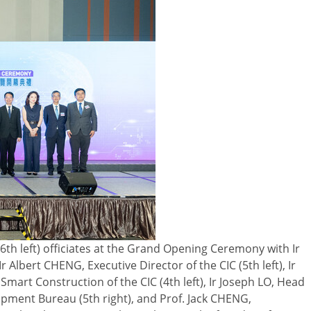
th left) officiates at the Grand Opening Ceremony with Ir
 Albert CHENG, Executive Director of the CIC (5th left), Ir
Smart Construction of the CIC (4th left), Ir Joseph LO, Head
opment Bureau (5th right), and Prof. Jack CHENG,