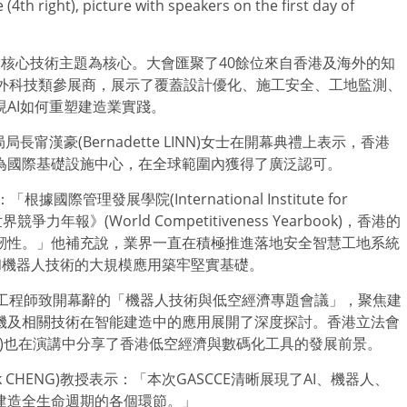
th right), picture with speakers on the first day of
E)三大核心技術主題為核心。大會匯聚了40餘位來自香港及海外的知
內外科技類參展商，展示了覆蓋設計優化、施工安全、工地監測、
AI如何重塑建造業實踐。
甯漢豪(Bernadette LINN)女士在開幕典禮上表示，香港
為國際基礎設施中心，在全球範圍內獲得了廣泛認可。
：
「
根據國際管理發展學院(International Institute for
界競爭力年報》(World Competitiveness Yearbook)，香港的
韌性。
」
他補充說，業界一直在積極推進落地安全智慧工地系統
I和機器人技術的大規模應用築牢堅實基礎。
U)工程師致開幕辭的
「
機器人技術與低空經濟專題會議
」
，聚焦建
機及相關技術在智能建造中的應用展開了深度探討。香港立法會
an CHIU)也在演講中分享了香港低空經濟與數碼化工具的發展前景。
k CHENG)教授表示：
「
本次GASCCE清晰展現了AI、機器人、
建造全生命週期的各個環節。
」