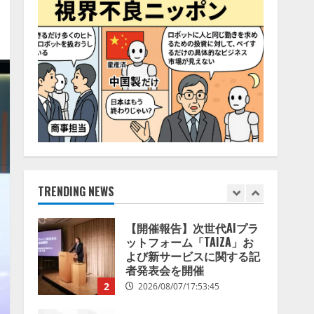
ナレッジワーク、AIエンジ
2026/08/07/13:53:50
ニア油井 誠（@myui）が入
社。「セールスAIエージェ
ントOS」「営業領域の業界
特化LLM」の開発とAI研究
5
開発をリード
2026/08/07/10:54:31
【ドローン
AI】ドローン
操縦をAIがアドバイス「AI
コーチ」をリリース
2026/08/09/01:53:44
1
【開催報告】次世代AIプラ
TRENDING NEWS
ットフォーム「TAIZA」お
よび新サービスに関する記
者発表会を開催
2
2026/08/07/17:53:45
lmessage、MCP接続機能を
強化し、AIから設定操作で
きる機能を拡充