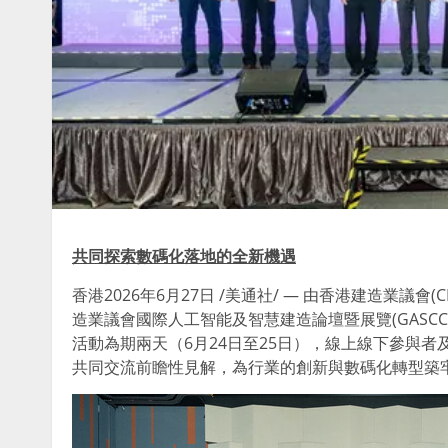
共同探索數碼化落地的全新機遇
香港
2026年6月27日
/美通社/ — 由香港建造業議會(C
造業議會國際人工智能及智慧建造論壇暨展覽(GASCCE)，在
活動為期兩天（6月24日至25日），線上線下參與者
共同交流前瞻性見解，為行業的創新與數碼化轉型築