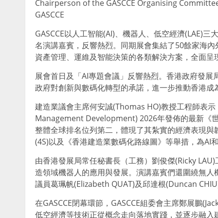
Chairperson of the GASCCE Organising Committee (4
GASCCE
GASCCE以人工智能(AI)、機器人、低空經濟(LA
名演講嘉賓，反響熱烈。同期展會集結了50餘家海
資產管理、運維及智能決策的各類解決方案，全面呈現
展會首日及
「
AI專題會議
」
反響熱烈。香港政府發展局局長
政府對創新與數碼化轉型的承諾，進一步推動香港成
建造業議會主席何安誠(Thomas HO)教授工程師表示
Management Development) 2026年發佈的最新《世
整體全球排名位列第二，體現了其紮實的經濟表現與
(4S)以及《香港建造業數碼化路線圖》等舉措，為A
由香港發展局常任秘書長（工務）劉俊傑(Ricky LA
造領域機器人的應用與發展。演講嘉賓們還圍繞無人
議員葛珮帆(Elizabeth QUAT)及邱達根(Dunc
在GASCCE閉幕環節，GASCCE組委會主席鄭展鵬(Jac
低空經濟等技術正從概念走向落地實踐，並逐步融入