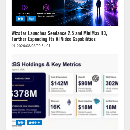
新着
英語
Wizstar Launches Seedance 2.5 and MiniMax H3,
Further Expanding Its AI Video Capabilities
2026/08/08/00:54:01
新着
繁體中文