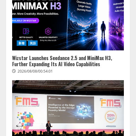
2026/08/07/13:53:50
2
【2026年企業のAI導入・活用に関
する調査】AIを組織として導入で
きている企業は26.8％。AI導入企
業の68.0％が、自社でのAI導入・
新着
英語
活用は「上手くいっている」と回
3
答
Wizstar Launches Seedance 2.5 and MiniMax H3,
2026/08/07/13:53:50
ナレッジワーク、AIエンジニア油
Further Expanding Its AI Video Capabilities
井 誠（@myui）が入社。「セール
2026/08/08/00:54:01
スAIエージェントOS」「営業領域
の業界特化LLM」の開発とAI研究
開発をリード
4
2026/08/07/10:54:31