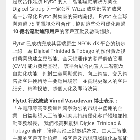
是次合作延續 Flytxt 的人工智能驅動解決方案在
Digicel Group 另一家公司 Wizze 成功部署的成果，
進一步深化 Flytxt 與集團的策略關係。 Flytxt 在全球
與超過 75 間電訊公司合作，協助這些公司優化超過
10 億名流動通訊用戶
的客戶互動及數碼體驗。
Flytxt 已成功完成其雲端原生 NEON-dX 平台的初步
上線，為 Digicel Trinidad & Tobago 的預付費及後
付費業務建立更智能、全天候運作的客戶價值管理
(CVM) 能力奠定基礎。 該平台結合內置人工智能及
自動化功能，針對生命周期營銷、向上銷售、交叉銷
售及客戶挽留等主要應用場景，並實現更深入的客戶
細分、精準投放、超個人化及即時決策。
Flytxt 行政總裁 Vinod Vasudevan 博士表示：
「在電訊等高業務量且競爭激烈的市場中營運的企
業，日益期望人工智能可助其持續優化客戶體驗並推
動業務增長。 我們很高興能與 Digicel Trinidad &
Tobago 合作，陪伴其踏上以數碼為先、由人工智能
主導的客戶互動旅程，將客戶及市場訊號轉化為智能