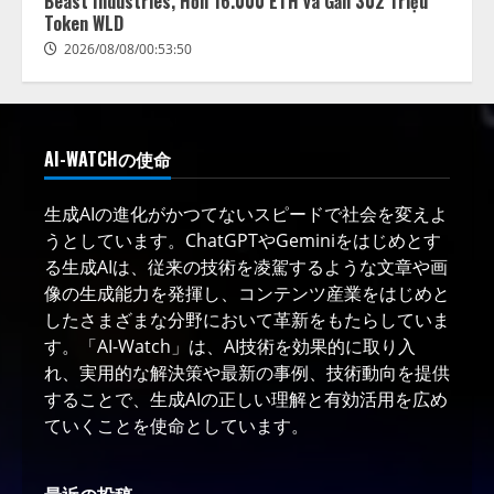
Beast Industries, Hơn 16.000 ETH và Gần 302 Triệu
Token WLD
2026/08/08/00:53:50
AI-WATCHの使命
生成AIの進化がかつてないスピードで社会を変えよ
うとしています。ChatGPTやGeminiをはじめとす
る生成AIは、従来の技術を凌駕するような文章や画
像の生成能力を発揮し、コンテンツ産業をはじめと
したさまざまな分野において革新をもたらしていま
す。「AI-Watch」は、AI技術を効果的に取り入
れ、実用的な解決策や最新の事例、技術動向を提供
することで、生成AIの正しい理解と有効活用を広め
ていくことを使命としています。
最近の投稿