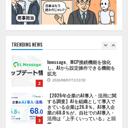
2026/08/06/14:54:32
5
【開催報告】次世代AIプラットフ
ォーム「TAIZA」および新サービ
スに関する記者発表会を開催
2026/08/07/17:53:45
1
TRENDING NEWS
lmessage、MCP接続機能を強化
し、AIから設定操作できる機能を
拡充
2026/08/07/13:53:50
2
【2026年企業のAI導入・活用に関
する調査】AIを組織として導入で
きている企業は26.8％。AI導入企
業の68.0％が、自社でのAI導入・
活用は「上手くいっている」と回
3
答
2026/08/07/13:53:50