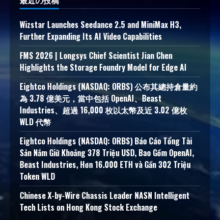
Wizstar Launches Seedance 2.5 and MiniMax H3,
Further Expanding Its AI Video Capabilities
FMS 2026 | Longsys Chief Scientist Jian Chen
Highlights the Storage Foundry Model for Edge AI
Eightco Holdings (NASDAQ: ORBS) 公布其總持倉量約
為 3.78 億美元，當中包括 OpenAI、Beast
Industries、超過 16,000 枚以太幣及近 3.02 億枚
WLD 代幣
Eightco Holdings (NASDAQ: ORBS) Báo Cáo Tổng Tài
Sản Nắm Giữ Khoảng 378 Triệu USD, Bao Gồm OpenAI,
Beast Industries, Hơn 16.000 ETH và Gần 302 Triệu
Token WLD
Chinese X-by-Wire Chassis Leader NASN Intelligent
Tech Lists on Hong Kong Stock Exchange