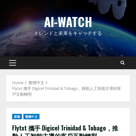
Skip
to
AI-WATCH
content
トレンドと未来をキャッチする
Primary
Menu
Home
繁體中文
Flytxt 攜手 Digicel Trinidad & Tobago，推動人工智能主導的客
戶互動轉型
新着
繁體中文
Flytxt 攜手 Digicel Trinidad & Tobago，推
動人工智能主導的客戶互動轉型