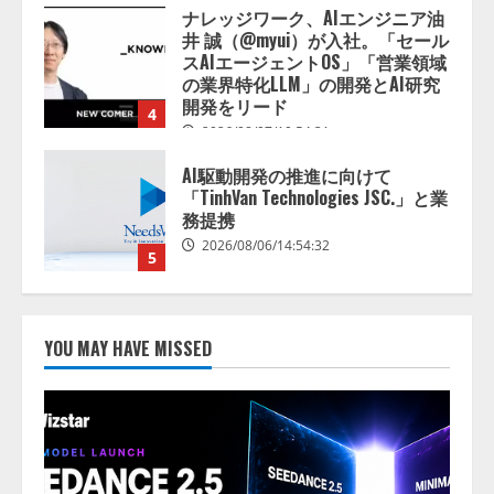
ナレッジワーク、AIエンジニア油
井 誠（@myui）が入社。「セール
スAIエージェントOS」「営業領域
の業界特化LLM」の開発とAI研究
開発をリード
4
2026/08/07/10:54:31
AI駆動開発の推進に向けて
「TinhVan Technologies JSC.」と業
務提携
2026/08/06/14:54:32
5
【開催報告】次世代AIプラットフ
ォーム「TAIZA」および新サービ
YOU MAY HAVE MISSED
スに関する記者発表会を開催
2026/08/07/17:53:45
1
lmessage、MCP接続機能を強化
し、AIから設定操作できる機能を
拡充