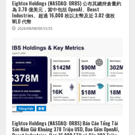
Eightco Holdings (NASDAQ: ORBS) 公布其總持倉量約
為 3.78 億美元，當中包括 OpenAI、Beast
Industries、超過 16,000 枚以太幣及近 3.02 億枚
WLD 代幣
2026/08/08/00:53:55
TiếngViệt
新着
Eightco Holdings (NASDAQ: ORBS) Báo Cáo Tổng Tài
Sản Nắm Giữ Khoảng 378 Triệu USD, Bao Gồm OpenAI,