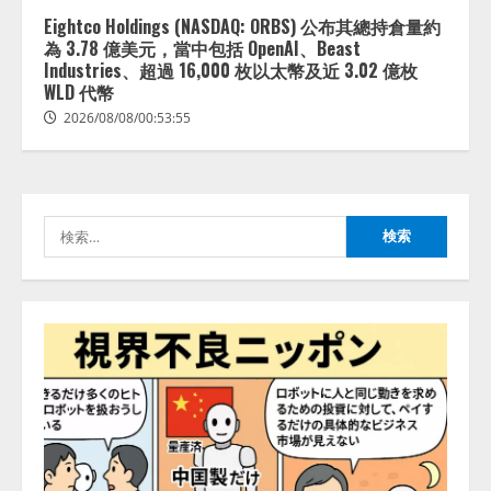
lmessage、MCP接続機能を強化
し、AIから設定操作できる機能を
Eightco Holdings (NASDAQ: ORBS) 公布其總持倉量約
拡充
為 3.78 億美元，當中包括 OpenAI、Beast
Industries、超過 16,000 枚以太幣及近 3.02 億枚
2026/08/07/13:53:50
2
WLD 代幣
2026/08/08/00:53:55
【2026年企業のAI導入・活用に関
する調査】AIを組織として導入で
きている企業は26.8％。AI導入企
業の68.0％が、自社でのAI導入・
活用は「上手くいっている」と回
検
3
答
索:
2026/08/07/13:53:50
ナレッジワーク、AIエンジニア油
井 誠（@myui）が入社。「セール
スAIエージェントOS」「営業領域
の業界特化LLM」の開発とAI研究
開発をリード
4
2026/08/07/10:54:31
AI駆動開発の推進に向けて
「TinhVan Technologies JSC.」と業
務提携