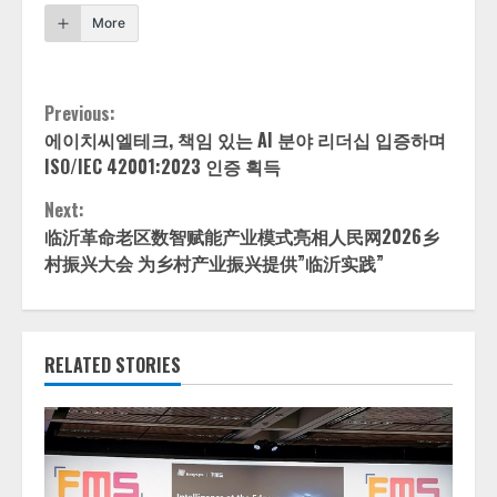
More
Continue
Previous:
에이치씨엘테크, 책임 있는 AI 분야 리더십 입증하며
Reading
ISO/IEC 42001:2023 인증 획득
Next:
临沂革命老区数智赋能产业模式亮相人民网2026乡
村振兴大会 为乡村产业振兴提供”临沂实践”
RELATED STORIES