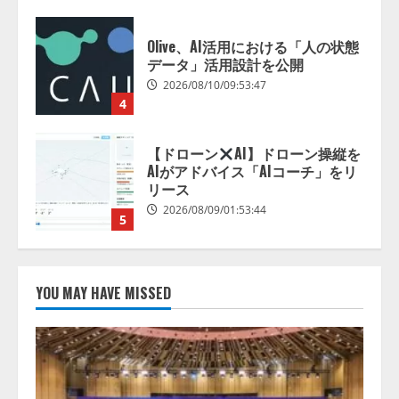
4
【ドローン
AI】ドローン操縦を
AIがアドバイス「AIコーチ」をリ
リース
2026/08/09/01:53:44
5
病院向け生成AIサービス「OPTiM
AI ホスピタル」、 病歴要約を自
動生成する新機能を提供開始
2026/08/10/12:53:44
1
AIデータセンター市場は2035年に
YOU MAY HAVE MISSED
1,975億7000万米ドルへ、AI需要
拡大とデータ処理能力強化で市場
成長が加速
2
2026/08/10/12:53:44
生成AI人事労務実践研究会〈HR