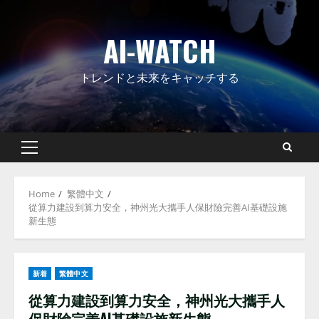
Skip
to
AI-WATCH
content
トレンドと未来をキャッチする
Primary
Menu
Home
繁體中文
從算力建設到算力安全，神州光大攜手人保財險完善AI基礎設施
新生態
新着
繁體中文
從算力建設到算力安全，神州光大攜手人
保財險完善AI基礎設施新生態