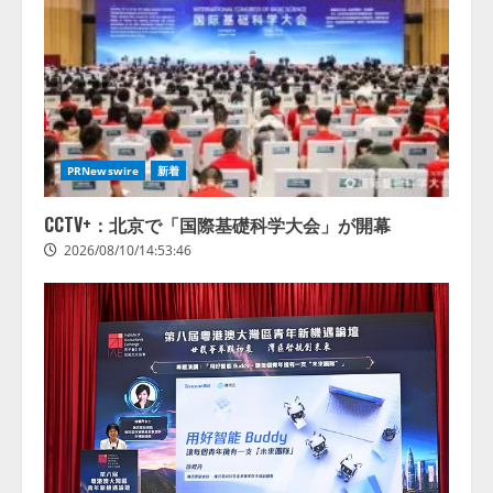
AI Lab〉推進協議会 ── 9社連合が
贈る、人事労務 × AIの実践知 ──
「奇跡のセミナー」シリーズ始
動！ HR × AI SEMINAR 2026
3
2026/08/10/10:53:44
Olive、AI活用における「人の状態
PRNewswire
新着
データ」活用設計を公開
2026/08/10/09:53:47
CCTV+：北京で「国際基礎科学大会」が開幕
4
2026/08/10/14:53:46