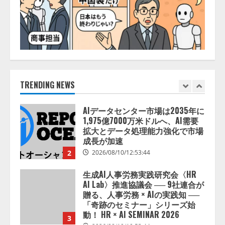
AI ホスピタル」、 病歴要約を自
動生成する新機能を提供開始
2026/08/10/12:53:44
1
AIデータセンター市場は2035年に
1,975億7000万米ドルへ、AI需要
拡大とデータ処理能力強化で市場
TRENDING NEWS
成長が加速
2
2026/08/10/12:53:44
生成AI人事労務実践研究会〈HR
AI Lab〉推進協議会 ── 9社連合が
贈る、人事労務 × AIの実践知 ──
「奇跡のセミナー」シリーズ始
動！ HR × AI SEMINAR 2026
3
2026/08/10/10:53:44
Olive、AI活用における「人の状態
データ」活用設計を公開
2026/08/10/09:53:47