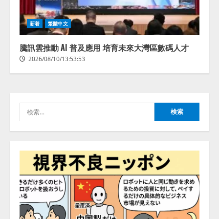
生成AI人事労務実践研究会〈HR
新着
繁體中文
AI Lab〉推進協議会 ── 9社連合が
贈る、人事労務 × AIの実践知 ──
騰訊雲推動 AI 普及應用 培育未來大灣區數碼人才
「奇跡のセミナー」シリーズ始
動！ HR × AI SEMINAR 2026
2026/08/10/13:53:53
3
2026/08/10/10:53:44
Olive、AI活用における「人の状態
データ」活用設計を公開
検
2026/08/10/09:53:47
索:
4
【ドローン
AI】ドローン操縦を
AIがアドバイス「AIコーチ」をリ
リース
2026/08/09/01:53:44
5
病院向け生成AIサービス「OPTiM