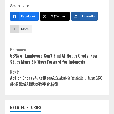
Share via:
Facebook
X (Twitter)
LinkedIn
More
Continue
Previous:
53% of Employers Can’t Find AI-Ready Grads. New
Reading
Study Maps Six Ways Forward for Indonesia
Next:
Action Energy与Kellton成立战略合资企业，加速GCC
能源领域AI驱动数字化转型
RELATED STORIES