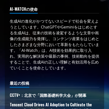
AI-WATCHの使命
生成AIの進化がかつてないスピードで社会を変えよ
うとしています。ChatGPTやGeminiをはじめとす
る生成AIは、従来の技術を凌駕するような文章や画
像の生成能力を発揮し、コンテンツ産業をはじめと
したさまざまな分野において革新をもたらしていま
す。「AI-Watch」は、AI技術を効果的に取り入
れ、実用的な解決策や最新の事例、技術動向を提供
することで、生成AIの正しい理解と有効活用を広め
ていくことを使命としています。
最近の投稿
CCTV+：北京で「国際基礎科学大会」が開幕
Tencent Cloud Drives AI Adoption to Cultivate the