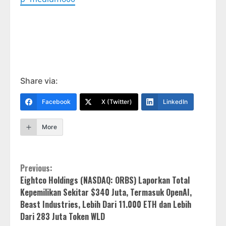
Share via:
Facebook
X (Twitter)
LinkedIn
More
Continue
Previous:
Eightco Holdings (NASDAQ: ORBS) Laporkan Total
Reading
Kepemilikan Sekitar $340 Juta, Termasuk OpenAI,
Beast Industries, Lebih Dari 11.000 ETH dan Lebih
Dari 283 Juta Token WLD