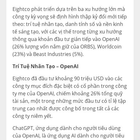
Eightco phát triển dựa trên ba xu hướng lớn mà
công ty kỳ vọng sẽ định hình thập kỷ đổi mới tiếp
theo: trí tuệ nhân tạo, danh tính số và nền kinh
tế sáng tạo, với các vị thế trong từng xu hướng
thông qua khoản đầu tư gián tiếp vào OpenAI
(26% lượng vốn nắm giữ của ORBS), Worldcoin
(23%) và Beast Industries (5%).
Trí Tuệ Nhân Tạo – OpenAI
Eightco đã đầu tư khoảng 90 triệu USD vào các
công ty mục đích đặc biệt có cổ phần trong công
ty mẹ của OpenAI, chiếm khoảng 26% tổng quỹ
tài sản, một trong những mức đầu tư có tỉ lệ tập
trung cao nhất được công bố trong tất cả các
công ty niêm yết.
ChatGPT, ứng dụng dành cho người tiêu dùng
của OpenAI, là ứng dụng AI dành cho người tiêu