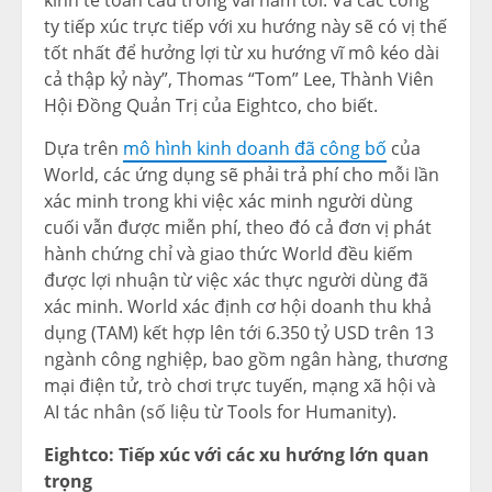
kinh tế toàn cầu trong vài năm tới. Và các công
ty tiếp xúc trực tiếp với xu hướng này sẽ có vị thế
tốt nhất để hưởng lợi từ xu hướng vĩ mô kéo dài
cả thập kỷ này”, Thomas “Tom” Lee, Thành Viên
Hội Đồng Quản Trị của Eightco, cho biết.
Dựa trên
mô hình kinh doanh đã công bố
của
World, các ứng dụng sẽ phải trả phí cho mỗi lần
xác minh trong khi việc xác minh người dùng
cuối vẫn được miễn phí, theo đó cả đơn vị phát
hành chứng chỉ và giao thức World đều kiếm
được lợi nhuận từ việc xác thực người dùng đã
xác minh. World xác định cơ hội doanh thu khả
dụng (TAM) kết hợp lên tới 6.350 tỷ USD trên 13
ngành công nghiệp, bao gồm ngân hàng, thương
mại điện tử, trò chơi trực tuyến, mạng xã hội và
AI tác nhân (số liệu từ Tools for Humanity).
Eightco: Tiếp xúc với các xu hướng lớn quan
trọng