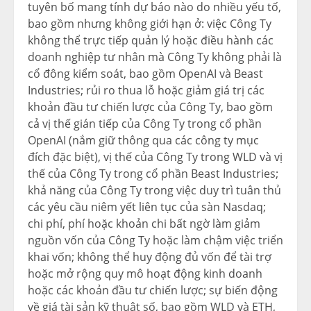
tuyên bố mang tính dự báo nào do nhiều yếu tố,
bao gồm nhưng không giới hạn ở: việc Công Ty
không thể trực tiếp quản lý hoặc điều hành các
doanh nghiệp tư nhân mà Công Ty không phải là
cổ đông kiểm soát, bao gồm OpenAI và Beast
Industries; rủi ro thua lỗ hoặc giảm giá trị các
khoản đầu tư chiến lược của Công Ty, bao gồm
cả vị thế gián tiếp của Công Ty trong cổ phần
OpenAI (nắm giữ thông qua các công ty mục
đích đặc biệt), vị thế của Công Ty trong WLD và vị
thế của Công Ty trong cổ phần Beast Industries;
khả năng của Công Ty trong việc duy trì tuân thủ
các yêu cầu niêm yết liên tục của sàn Nasdaq;
chi phí, phí hoặc khoản chi bất ngờ làm giảm
nguồn vốn của Công Ty hoặc làm chậm việc triển
khai vốn; không thể huy động đủ vốn để tài trợ
hoặc mở rộng quy mô hoạt động kinh doanh
hoặc các khoản đầu tư chiến lược; sự biến động
về giá tài sản kỹ thuật số, bao gồm WLD và ETH,