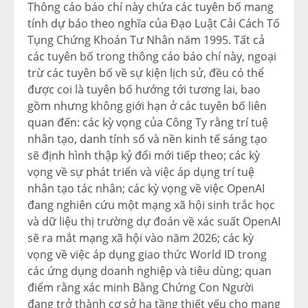
Thông cáo báo chí này chứa các tuyên bố mang
tính dự báo theo nghĩa của Đạo Luật Cải Cách Tố
Tụng Chứng Khoán Tư Nhân năm 1995. Tất cả
các tuyên bố trong thông cáo báo chí này, ngoại
trừ các tuyên bố về sự kiện lịch sử, đều có thể
được coi là tuyên bố hướng tới tương lai, bao
gồm nhưng không giới hạn ở các tuyên bố liên
quan đến: các kỳ vọng của Công Ty rằng trí tuệ
nhân tạo, danh tính số và nền kinh tế sáng tạo
sẽ định hình thập kỷ đổi mới tiếp theo; các kỳ
vọng về sự phát triển và việc áp dụng trí tuệ
nhân tạo tác nhân; các kỳ vọng về việc OpenAI
đang nghiên cứu một mạng xã hội sinh trắc học
và dữ liệu thị trường dự đoán về xác suất OpenAI
sẽ ra mắt mạng xã hội vào năm 2026; các kỳ
vọng về việc áp dụng giao thức World ID trong
các ứng dụng doanh nghiệp và tiêu dùng; quan
điểm rằng xác minh Bằng Chứng Con Người
đang trở thành cơ sở hạ tầng thiết yếu cho mạng