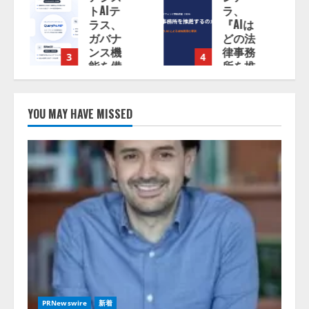
トAIテ
ラ、
ラス、
『AIは
ガバナ
どの法
ンス機
律事務
3
4
能を備
所を推
えたAI
薦する
エージ
のか』
ェント
につい
YOU MAY HAVE MISSED
プラッ
て 企
トフォ
業法務
ーム
系70事
「QueryPie
務所×5
AIP」
つのAI
を提供
で実態
開始
調査を
実施
2026/08/06/11:53:44
2026/08/06/11:53:44
PRNewswire
新着