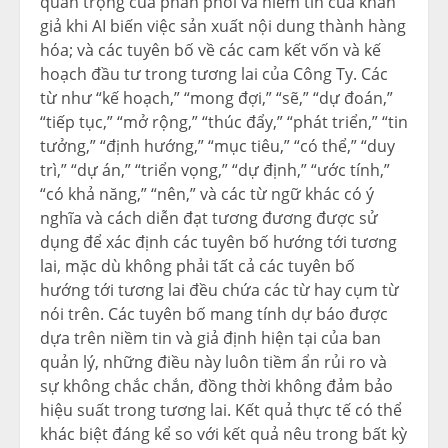
quan trọng của phân phối và niềm tin của khán
giả khi AI biến việc sản xuất nội dung thành hàng
hóa; và các tuyên bố về các cam kết vốn và kế
hoạch đầu tư trong tương lai của Công Ty. Các
từ như “kế hoạch,” “mong đợi,” “sẽ,” “dự đoán,”
“tiếp tục,” “mở rộng,” “thúc đẩy,” “phát triển,” “tin
tưởng,” “định hướng,” “mục tiêu,” “có thể,” “duy
trì,” “dự án,” “triển vọng,” “dự định,” “ước tính,”
“có khả năng,” “nên,” và các từ ngữ khác có ý
nghĩa và cách diễn đạt tương đương được sử
dụng để xác định các tuyên bố hướng tới tương
lai, mặc dù không phải tất cả các tuyên bố
hướng tới tương lai đều chứa các từ hay cụm từ
nói trên. Các tuyên bố mang tính dự báo được
dựa trên niềm tin và giả định hiện tại của ban
quản lý, những điều này luôn tiềm ẩn rủi ro và
sự không chắc chắn, đồng thời không đảm bảo
hiệu suất trong tương lai. Kết quả thực tế có thể
khác biệt đáng kể so với kết quả nêu trong bất kỳ