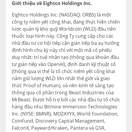
Giới thiệu về Eightco Holdings Inc.
Eightco Holdings Inc. (NASDAQ: ORBS) là một
công ty niêm yết công khai, đang thực hiện chiến
lược quản lý kho quỹ Worldcoin (WLD) đầu tiên
thuộc loại hình này. Công Ty cung cấp cho các
nhà đầu tư cơ hội tiếp cận gián tiếp ba xu hướng
định hình chu kỳ này chỉ với một mã cổ phiếu
duy nhất: trí tuệ nhân tạo (thông qua khoản đầu
tư gián tiếp vào OpenAI), định danh kỹ thuật số
(thông qua vị thế là tổ chức niêm yết công khai
nắm giữ lượng WLD lớn nhất thế giới và giao
thức Proof of Human), và nền kinh tế sáng tạo
thông qua cổ phần trong Beast Industries của
MrBeast. Được hỗ trợ bởi các nhà đầu tư tổ chức
hàng đầu như Bitmine Immersion Technologies
Inc. (NYSE: BMNR), MOZAYYX, World Foundation,
CoinFund, Discovery Capital Management,
FalconX, Payward/Kraken, Pantera và GSR,