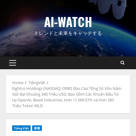
Skip
to
AI-WATCH
content
トレンドと未来をキャッチする
Primary
Menu
Home
TiếngViệt
Eightco Holdings (NASDAQ: ORBS Báo Cáo Tổng Số Vốn Nắm
Giữ đạt Khoảng 340 Triệu USD, Bao Gồm Các Khoản Đầu Tư
tại OpenAI, Beast Industries, Hơn 11.000 ETH và Hơn 283
Triệu Token WLD
TiếngViệt
新着