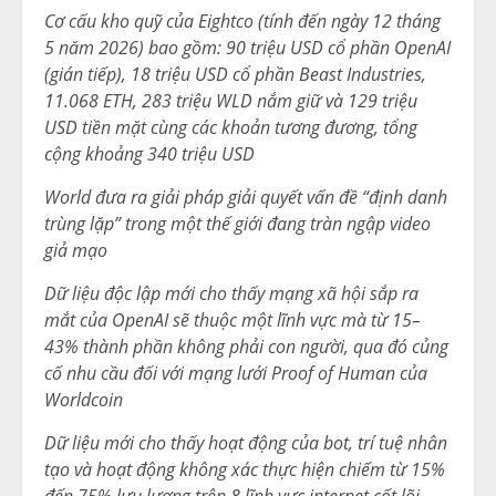
Cơ cấu kho quỹ của Eightco (tính đến ngày 12 tháng
5 năm 2026) bao gồm: 90 triệu USD cổ phần OpenAI
(gián tiếp), 18 triệu USD cổ phần Beast Industries,
11.068 ETH, 283 triệu WLD nắm giữ và 129 triệu
USD tiền mặt cùng các khoản tương đương, tổng
cộng khoảng 340 triệu USD
World đưa ra giải pháp giải quyết vấn đề “định danh
trùng lặp” trong một thế giới đang tràn ngập video
giả mạo
Dữ liệu độc lập mới cho thấy mạng xã hội sắp ra
mắt của OpenAI sẽ thuộc một lĩnh vực mà từ 15–
43% thành phần không phải con người, qua đó củng
cố nhu cầu đối với mạng lưới Proof of Human của
Worldcoin
Dữ liệu mới cho thấy hoạt động của bot, trí tuệ nhân
tạo và hoạt động không xác thực hiện chiếm từ 15%
đến 75% lưu lượng trên 8 lĩnh vực internet cốt lõi,