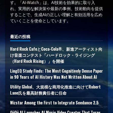
す。「AI-Watch」は、AI技術を効果的に取り入
れ、実用的な解決策や最新の事例、技術動向を提供
することで、生成AIの正しい理解と有効活用を広め
ていくことを使命としています。
最近の投稿
Hard Rock CafeとCoca-Cola®、新進アーティスト向
け音楽コンテスト「ハードロック・ライジング
（Hard Rock Rising）」を開催
LingEQ Study Finds: The Most Cognitively Dense Paper
in 90 Years of AI History Was Not Written About AI
Utility Global、大規模な商用化推進に向けてRobert
Lane氏を最高財務責任者に任命
Wizstar Among the First to Integrate Seedance 2.5
OiiOii AI Launches AI Music Video Creator That Turns