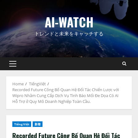
Skip
to
AI-WATCH
content
トレンドと未来をキャッチする
Primary
Menu
Home
TiếngViệt
Recorded Future Công Bố Quan Hệ Đối Tác Chiến Lược với
Wipro Nhằm Cung Cấp Dịch Vụ Tình Báo Mối Đe Dọa Có AI
Hỗ Trợ ở Quy Mô Doanh Nghiệp Toàn Cầu.
TiếngViệt
新着
Recorded Future Công Bố Quan Hệ Đối Tác