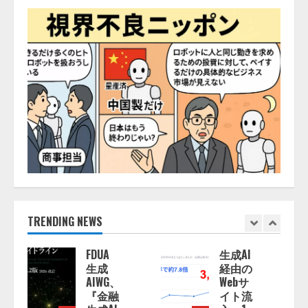
TRENDING NEWS
生成AI
「イベ
経由の
ント登
Webサ
録はAI
イト流
との対