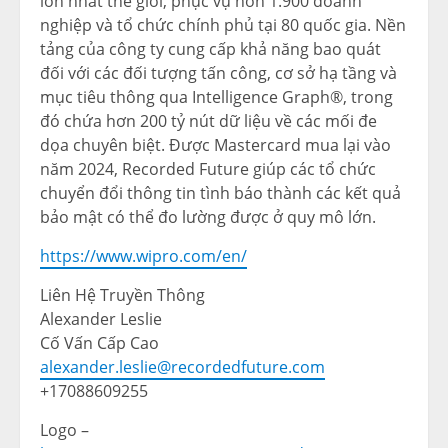
lớn nhất thế giới, phục vụ hơn 1.900 doanh
nghiệp và tổ chức chính phủ tại 80 quốc gia. Nền
tảng của công ty cung cấp khả năng bao quát
đối với các đối tượng tấn công, cơ sở hạ tầng và
mục tiêu thông qua Intelligence Graph®, trong
đó chứa hơn 200 tỷ nút dữ liệu về các mối đe
dọa chuyên biệt. Được Mastercard mua lại vào
năm 2024, Recorded Future giúp các tổ chức
chuyển đổi thông tin tình báo thành các kết quả
bảo mật có thể đo lường được ở quy mô lớn.
https://www.wipro.com/en/
Liên Hệ Truyền Thông
Alexander Leslie
Cố Vấn Cấp Cao
alexander.leslie@recordedfuture.com
+17088609255
Logo –