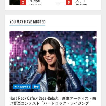
入、1
話で完
3
4
年半で
了」チ
約7.8
ケット
倍に
管理シ
ChatGPT
ステム
YOU MAY HAVE MISSED
などの
『Gettii
生成AI
Lite』、
サービ
AIイベ
ス経由
ント登
18:53:45
のWeb
録機能
サイト
のリリ
流入の
ースを
実態を
発
調査
表！
手数料
4.4％
2026/08/05/16:54:34
（税
込）は
据え置
PRNewswire
新着
きで提
供
Hard Rock CafeとCoca-Cola®、新進アーティスト向
け音楽コンテスト「ハードロック・ライジング
2026/08/05/15:53:44