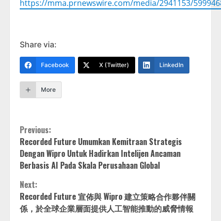
https://mma.prnewswire.com/media/2941153/599946
Share via:
Facebook
X (Twitter)
LinkedIn
More
Continue
Previous:
Recorded Future Umumkan Kemitraan Strategis
Reading
Dengan Wipro Untuk Hadirkan Intelijen Ancaman
Berbasis AI Pada Skala Perusahaan Global
Next:
Recorded Future 宣佈與 Wipro 建立策略合作夥伴關
係，於全球企業層面提供人工智能推動的威脅情報