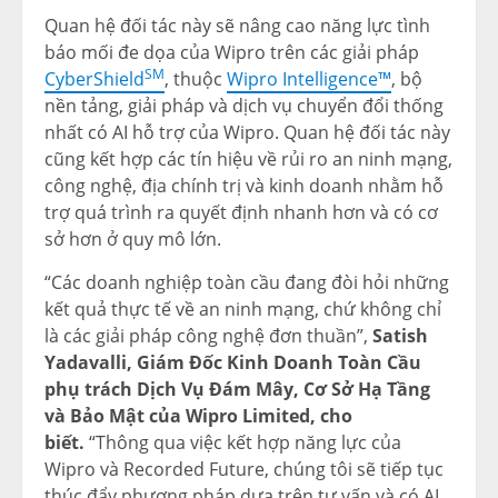
Quan hệ đối tác này sẽ nâng cao năng lực tình
báo mối đe dọa của Wipro trên các giải pháp
SM
CyberShield
, thuộc
Wipro Intelligence™
, bộ
nền tảng, giải pháp và dịch vụ chuyển đổi thống
nhất có AI hỗ trợ của Wipro. Quan hệ đối tác này
cũng kết hợp các tín hiệu về rủi ro an ninh mạng,
công nghệ, địa chính trị và kinh doanh nhằm hỗ
trợ quá trình ra quyết định nhanh hơn và có cơ
sở hơn ở quy mô lớn.
“Các doanh nghiệp toàn cầu đang đòi hỏi những
kết quả thực tế về an ninh mạng, chứ không chỉ
là các giải pháp công nghệ đơn thuần”,
Satish
Yadavalli, Giám Đốc Kinh Doanh Toàn Cầu
phụ trách Dịch Vụ Đám Mây, Cơ Sở Hạ Tầng
và Bảo Mật của Wipro Limited, cho
biết.
“Thông qua việc kết hợp năng lực của
Wipro và Recorded Future, chúng tôi sẽ tiếp tục
thúc đẩy phương pháp dựa trên tư vấn và có AI