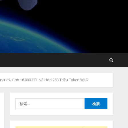
藤原竜也がAIで組織の改善
点を見抜く！ SKYSEA Client
View 新テレビCM公開！
新オプション！ AIが組織の
業務実態を分析し労務改善
2
を支援。 藤原竜也メイキン
グ動画公開 「もしAIが自分
アシストAIテラス、ガバナ
を分析したら、すぐ休めと
ンス機能を備えたAIエージ
言われる自信がある」「昨
stries, Hơn 16.000 ETH và Hơn 283 Triệu Token WLD
ェントプラットフォーム
年の夏はカブトムシを捕ま
「QueryPie AIP」を提供開
えたり、虫と戦ったり…」
始
3
2026/08/06/14:54:31
検
2026/08/06/11:53:44
索:
レアラ、『AIはどの法律事
務所を推薦するのか』につ
いて 企業法務系70事務所
×5つのAIで実態調査を実施