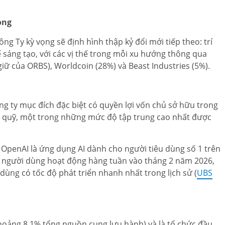
ọng
ng Ty kỳ vọng sẽ định hình thập kỷ đổi mới tiếp theo: trí
ế sáng tạo, với các vị thế trong mỗi xu hướng thông qua
iữ của ORBS), Worldcoin (28%) và Beast Industries (5%).
ng ty mục đích đặc biệt có quyền lợi vốn chủ sở hữu trong
n quỹ, một trong những mức độ tập trung cao nhất được
penAI là ứng dụng AI dành cho người tiêu dùng số 1 trên
ệu người dùng hoạt động hàng tuần vào tháng 2 năm 2026,
dùng có tốc độ phát triển nhanh nhất trong lịch sử (
UBS
hoảng 8,1% tổng nguồn cung lưu hành) và là tổ chức đầu