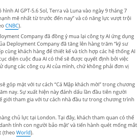
hình AI GPT-5.6 Sol, Terra và Luna vào ngày 9 tháng 7
ạnh mẽ nhất từ trước đến nay” và có năng lực vượt trội
heo
CNBC
).
ployment Company đã đồng ý mua lại công ty AI ứng dụng
 của Deployment Company đã tăng lên hàng trăm “kỹ sư
ếp cùng khách hàng để thiết kế và tích hợp các hệ thống AI
ục diện cuộc đua AI có thể sẽ được quyết định bởi việc
ử dụng các công cụ AI của mình, chứ không phải đơn vị
 sẽ góp mặt với tư cách “Cá Mập khách mời” trong chương
ăm nay. Sự xuất hiện này đánh dấu lần đầu tiên người
ế giới tham gia với tư cách nhà đầu tư trong chương trình
hàng chủ lực tại London. Tại đây, khách tham quan có thể
c danh tính con người bảo mật’ và tiến hành quét mống mắt
t (theo
World
).