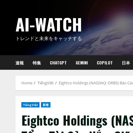
Skip
to
AI-WATCH
content
トレンドと未来をキャッチする
速報
特集
CHATGPT
GEMINI
COPILOT
日本
Home
TiếngViệt
Eightco Holdings (NASDAQ: ORBS) Báo Cáo
TiếngViệt
新着
Eightco Holdings (N