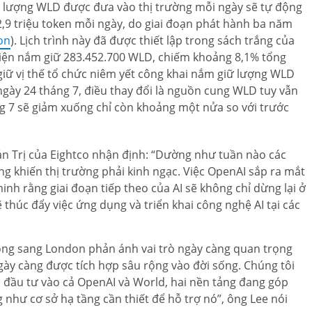
, lượng WLD được đưa vào thị trường mỗi ngày sẽ tự động
,9 triệu token mỗi ngày, do giai đoạn phát hành ba năm
on
). Lịch trình này đã được thiết lập trong sách trắng của
 hiện nắm giữ 283.452.700 WLD, chiếm khoảng 8,1% tổng
giữ vị thế tổ chức niêm yết công khai nắm giữ lượng WLD
 ngày 24 tháng 7, điều thay đổi là nguồn cung WLD tuy vẫn
ng 7 sẽ giảm xuống chỉ còn khoảng một nửa so với trước
 Trị của Eightco nhận định: “Dường như tuần nào các
ng khiến thị trường phải kinh ngạc. Việc OpenAI sắp ra mắt
nh rằng giai đoạn tiếp theo của AI sẽ không chỉ dừng lại ở
thúc đẩy việc ứng dụng và triển khai công nghệ AI tại các
rộng sang London phản ánh vai trò ngày càng quan trọng
ngày càng được tích hợp sâu rộng vào đời sống. Chúng tôi
c đầu tư vào cả OpenAI và World, hai nền tảng đang góp
 như cơ sở hạ tầng cần thiết để hỗ trợ nó”, ông Lee nói