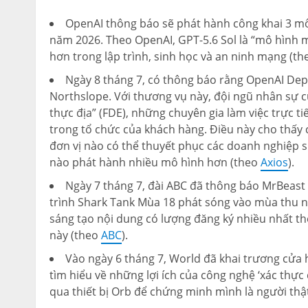
OpenAI thông báo sẽ phát hành công khai 3 mô 
năm 2026. Theo OpenAI, GPT-5.6 Sol là “mô hình m
hơn trong lập trình, sinh học và an ninh mạng (t
Ngày 8 tháng 7, có thông báo rằng OpenAI De
Northslope. Với thương vụ này, đội ngũ nhân sự
thực địa” (FDE), những chuyên gia làm việc trực ti
trong tổ chức của khách hàng. Điều này cho thấy c
đơn vị nào có thể thuyết phục các doanh nghiệp s
nào phát hành nhiều mô hình hơn (theo
Axios
).
Ngày 7 tháng 7, đài ABC đã thông báo MrBeast
trình Shark Tank Mùa 18 phát sóng vào mùa thu n
sáng tạo nội dung có lượng đăng ký nhiều nhất th
này (theo
ABC
).
Vào ngày 6 tháng 7, World đã khai trương cửa 
tìm hiểu về những lợi ích của công nghệ ‘xác thự
qua thiết bị Orb để chứng minh mình là người thậ