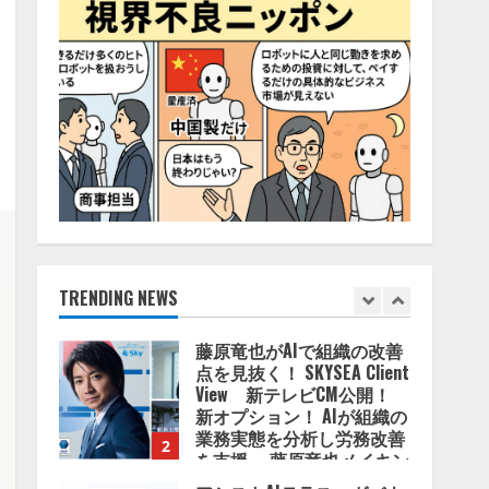
4
2026/08/06/11:53:44
ZETAアライアンス、AIとIoT
の共創を推進する
「Agentic IoT Lab」を設立
2026/08/06/11:53:44
5
AI駆動開発の推進に向けて
「TinhVan Technologies
JSC.」と業務提携
2026/08/06/14:54:32
TRENDING NEWS
1
藤原竜也がAIで組織の改善
点を見抜く！ SKYSEA Client
View 新テレビCM公開！
新オプション！ AIが組織の
業務実態を分析し労務改善
2
を支援。 藤原竜也メイキン
グ動画公開 「もしAIが自分