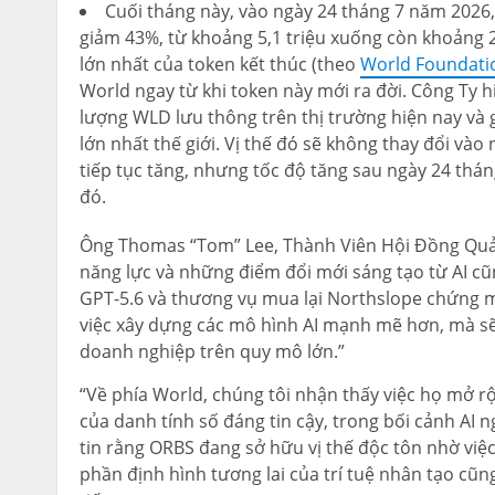
Cuối tháng này, vào ngày 24 tháng 7 năm 2026
giảm 43%, từ khoảng 5,1 triệu xuống còn khoảng 2
lớn nhất của token kết thúc (theo
World Foundati
World ngay từ khi token này mới ra đời. Công Ty
lượng WLD lưu thông trên thị trường hiện nay và 
lớn nhất thế giới. Vị thế đó sẽ không thay đổi vào
tiếp tục tăng, nhưng tốc độ tăng sau ngày 24 thá
đó.
Ông Thomas “Tom” Lee, Thành Viên Hội Đồng Quản
năng lực và những điểm đổi mới sáng tạo từ AI cũ
GPT-5.6 và thương vụ mua lại Northslope chứng mi
việc xây dựng các mô hình AI mạnh mẽ hơn, mà sẽ 
doanh nghiệp trên quy mô lớn.”
“Về phía World, chúng tôi nhận thấy việc họ mở 
của danh tính số đáng tin cậy, trong bối cảnh AI 
tin rằng ORBS đang sở hữu vị thế độc tôn nhờ việ
phần định hình tương lai của trí tuệ nhân tạo cũng