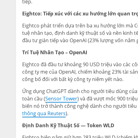
tiếp.
Eightco: Tiếp xúc với các xu hướng lớn quan tr
Eightco phát triển dựa trên ba xu hướng lớn mà Cô
tuệ nhân tạo, định danh kỹ thuật số và nền kinh t
đầu tư gián tiếp vào OpenAI (23% lượng vốn nắm g
Trí Tuệ Nhân Tạo – OpenAI
Eightco đã đầu tư khoảng 90 USD triệu vào các cô
công ty mẹ của OpenAI, chiếm khoảng 23% tài sả
công bố đối với bất kỳ công ty niêm yết nào.
Ứng dụng ChatGPT dành cho người tiêu dùng của O
toàn cầu (
Sensor Tower
) và đã vượt mốc 900 tri
biến nó trở thành công nghệ dành cho người tiêu 
thông qua Reuters
).
Định Danh Kỹ Thuật Số — Token WLD
Eightco hiện nắm giữ hơn 283 triệu WLD (chiếm k