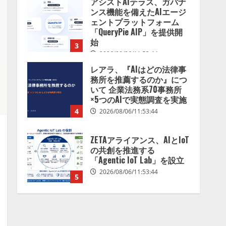
アシストAIテラス、ガバナ
を分析したら、すぐ休めと
ンス機能を備えたAIエージ
言われる自信がある」「昨
ェントプラットフォーム
年の夏はカブトムシを捕ま
「QueryPie AIP」を提供開
えたり、虫と戦ったり…」
始
3
2026/08/06/14:54:31
2026/08/06/11:53:44
レアラ、『AIはどの法律事
務所を推薦するのか』につ
いて 企業法務系70事務所
×5つのAIで実態調査を実施
4
2026/08/06/11:53:44
ZETAアライアンス、AIとIoT
の共創を推進する
「Agentic IoT Lab」を設立
2026/08/06/11:53:44
5
AI駆動開発の推進に向けて
「TinhVan Technologies
JSC.」と業務提携