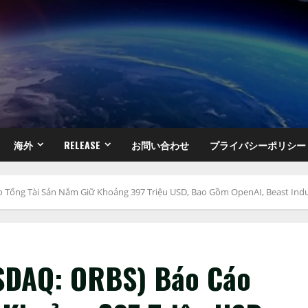
海外
RELEASE
お問い合わせ
プライバシーポリシー
 Tổng Tài Sản Nắm Giữ Khoảng 397 Triệu USD, Bao Gồm OpenAI, Beast Indu
ASDAQ: ORBS) Báo Cáo