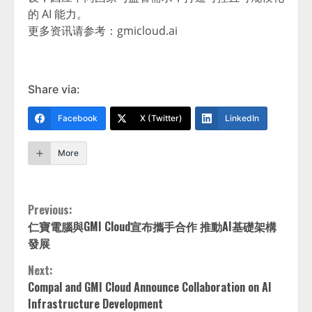
的 AI 能力。
更多资讯请参考：gmicloud.ai
Share via:
Facebook
X (Twitter)
LinkedIn
More
Continue
Previous:
仁寶電腦與GMI Cloud宣布攜手合作 推動AI基礎架構
Reading
發展
Next:
Compal and GMI Cloud Announce Collaboration on AI
Infrastructure Development