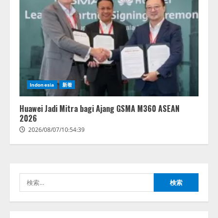
AI駆動開発の推進に向けて
「TinhVan Technologies JSC.」と業
務提携
2026/08/06/14:54:32
2
藤原竜也がAIで組織の改善点を見
Indonesia
新着
抜く！ SKYSEA Client View 新テ
レビCM公開！ 新オプション！ AI
が組織の業務実態を分析し労務改
Huawei Jadi Mitra bagi Ajang GSMA M360 ASEAN
善を支援。 藤原竜也メイキング
2026
3
動画公開 「もしAIが自分を分析し
2026/08/07/10:54:39
たら、すぐ休めと言われる自信が
アシストAIテラス、ガバナンス機
ある」「昨年の夏はカブトムシを
能を備えたAIエージェントプラッ
捕まえたり、虫と戦ったり…」
トフォーム「QueryPie AIP」を提
2026/08/06/14:54:31
供開始
検
4
2026/08/06/11:53:44
索:
レアラ、『AIはどの法律事務所を
推薦するのか』について 企業法