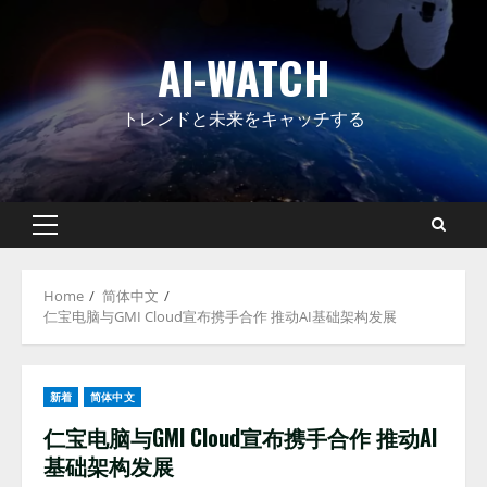
Skip
to
AI-WATCH
content
トレンドと未来をキャッチする
Primary
Menu
Home
简体中文
仁宝电脑与GMI Cloud宣布携手合作 推动AI基础架构发展
新着
简体中文
仁宝电脑与GMI Cloud宣布携手合作 推动AI
基础架构发展