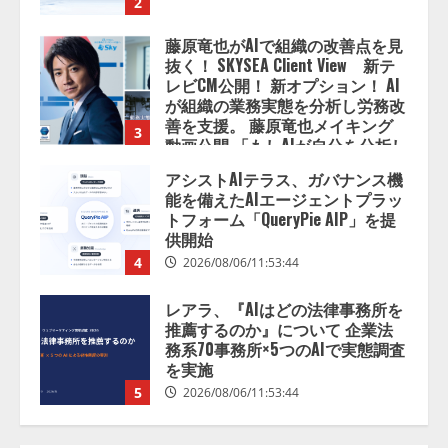
3
動画公開 「もしAIが自分を分析し
たら、すぐ休めと言われる自信が
アシストAIテラス、ガバナンス機
ある」「昨年の夏はカブトムシを
能を備えたAIエージェントプラッ
捕まえたり、虫と戦ったり…」
トフォーム「QueryPie AIP」を提
2026/08/06/14:54:31
供開始
4
2026/08/06/11:53:44
レアラ、『AIはどの法律事務所を
推薦するのか』について 企業法
務系70事務所×5つのAIで実態調査
を実施
5
2026/08/06/11:53:44
ナレッジワーク、AIエンジニア油
井 誠（@myui）が入社。「セール
スAIエージェントOS」「営業領域
の業界特化LLM」の開発とAI研究
開発をリード
1
2026/08/07/10:54:31