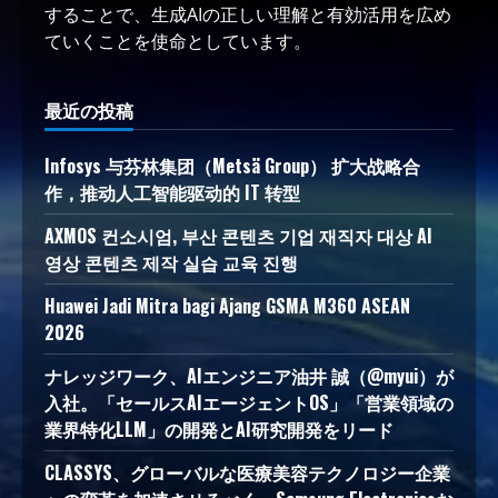
することで、生成AIの正しい理解と有効活用を広め
ていくことを使命としています。
最近の投稿
Infosys 与芬林集团（Metsä Group） 扩大战略合
作，推动人工智能驱动的 IT 转型
AXMOS 컨소시엄, 부산 콘텐츠 기업 재직자 대상 AI
영상 콘텐츠 제작 실습 교육 진행
Huawei Jadi Mitra bagi Ajang GSMA M360 ASEAN
2026
ナレッジワーク、AIエンジニア油井 誠（@myui）が
入社。「セールスAIエージェントOS」「営業領域の
業界特化LLM」の開発とAI研究開発をリード
CLASSYS、グローバルな医療美容テクノロジー企業