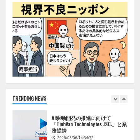
務系70事務所×5つのAIで実態調査
を実施
5
2026/08/06/11:53:44
ナレッジワーク、AIエンジニア油
井 誠（@myui）が入社。「セール
スAIエージェントOS」「営業領域
の業界特化LLM」の開発とAI研究
開発をリード
1
2026/08/07/10:54:31
AI駆動開発の推進に向けて
「TinhVan Technologies JSC.」と業
務提携
2026/08/06/14:54:32
TRENDING NEWS
2
藤原竜也がAIで組織の改善点を見
抜く！ SKYSEA Client View 新テ
レビCM公開！ 新オプション！ AI
が組織の業務実態を分析し労務改
善を支援。 藤原竜也メイキング