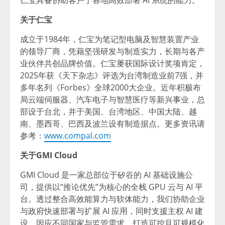
仁宝具备协助客户于各地高效部署 AI 系统的能力。
关于仁宝
成立于1984年，仁宝为笔记型电脑及智慧装置产业
的领导厂商，凭藉坚强研发与制造实力，长期与各产
业伙伴共创品牌价值。仁宝屡获国际设计奖项肯定，
2025年获《天下杂志》评选为台湾制造业前7强，并
多年名列《Forbes》全球2000大企业。近年积极布
局云端伺服器、汽车电子与智慧医疗等新兴事业，总
部设
于台北
，并于美国、
台湾地区、中国大陆
、越
南、墨西哥、巴西及波兰设有制造据点。更多资讯请
参考：
www.compal.com
关于
GMI Cloud
GMI Cloud 是一家总部位于矽谷的 AI 基础设施公
司，提供以“推论优先”为核心的全栈 GPU 云与 AI 平
台。透过整合高效能算力与软体能力，我们协助企业
与政府快速部署与扩展 AI 应用，同时支援主权 AI 建
设，因应不同国家与监管需求，打造可控且可规模化