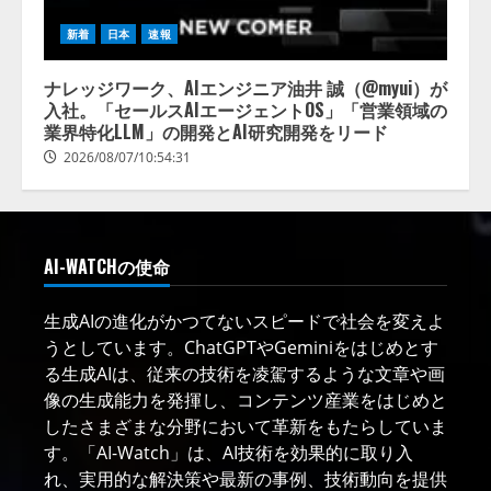
新着
日本
速報
ナレッジワーク、AIエンジニア油井 誠（@myui）が
入社。「セールスAIエージェントOS」「営業領域の
業界特化LLM」の開発とAI研究開発をリード
2026/08/07/10:54:31
AI-WATCHの使命
生成AIの進化がかつてないスピードで社会を変えよ
うとしています。ChatGPTやGeminiをはじめとす
る生成AIは、従来の技術を凌駕するような文章や画
像の生成能力を発揮し、コンテンツ産業をはじめと
したさまざまな分野において革新をもたらしていま
す。「AI-Watch」は、AI技術を効果的に取り入
れ、実用的な解決策や最新の事例、技術動向を提供