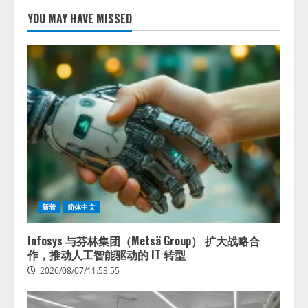
AI駆動開発の推進に向けて
「TinhVan Technologies JSC.」と業
YOU MAY HAVE MISSED
務提携
2026/08/06/14:54:32
2
藤原竜也がAIで組織の改善点を見
抜く！ SKYSEA Client View 新テ
レビCM公開！ 新オプション！ AI
が組織の業務実態を分析し労務改
善を支援。 藤原竜也メイキング
3
動画公開 「もしAIが自分を分析し
たら、すぐ休めと言われる自信が
アシストAIテラス、ガバナンス機
ある」「昨年の夏はカブトムシを
能を備えたAIエージェントプラッ
捕まえたり、虫と戦ったり…」
トフォーム「QueryPie AIP」を提
2026/08/06/14:54:31
新着
简体中文
供開始
4
2026/08/06/11:53:44
Infosys 与芬林集团（Metsä Group） 扩大战略合
作，推动人工智能驱动的 IT 转型
2026/08/07/11:53:55