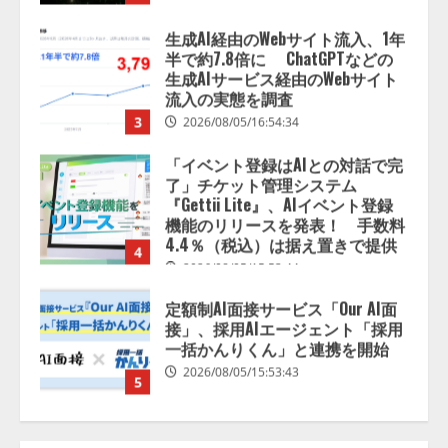
「イベント登録はAIとの対話で完
了」チケット管理システム
『Gettii Lite』、AIイベント登録
機能のリリースを発表！ 手数料
4.4％（税込）は据え置きで提供
4
2026/08/05/15:53:44
定額制AI面接サービス「Our AI面
接」、採用AIエージェント「採用
一括かんりくん」と連携を開始
2026/08/05/15:53:43
5
Human to AIからAI to AI時代の到
来を見据え、顧客接点を収益に変
える「Helpfeel Growth」提供開始
2026/08/05/19:53:48
1