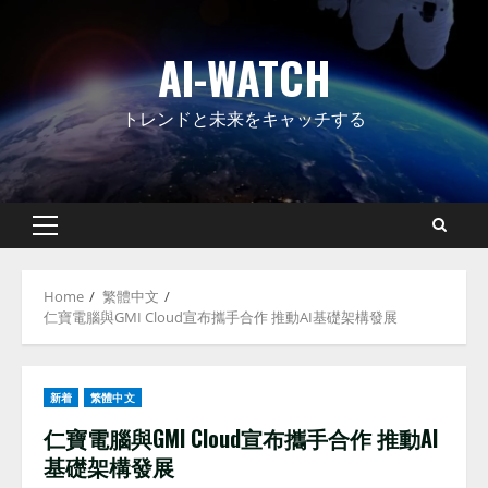
Skip
to
AI-WATCH
content
トレンドと未来をキャッチする
Primary
Menu
Home
繁體中文
仁寶電腦與GMI Cloud宣布攜手合作 推動AI基礎架構發展
新着
繁體中文
仁寶電腦與GMI Cloud宣布攜手合作 推動AI
基礎架構發展