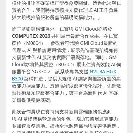
模化的推論基礎架構正變得愈發關鍵。透過此次與仁
寶的合作，我們將持續擴展支援代理式 AI 工作負載
與大規模推論服務所需的基礎架構能力。」
除了基礎架構部署外，仁寶與 GMI Cloud亦將於
COMPUTEX 2026
共同展示最新合作成果。在仁寶
攤位（M0804），參觀者可體驗 GMI Cloud最新的
代理式 AI 與推論應用情境，展示先進基礎架構如何
支援新世代 AI 服務的實際部署與落地。同時，GMI
Cloud亦將於其攤位（R0302）展出仁寶高效能 AI 伺
服器平台 SGX30-2。該系統專為支援
NVIDIA HGX
B300
架構打造，提供大規模 AI 訓練與推論所需的高
效能與擴展能力。透過高密度部署優化設計、先進散
熱技術及系統級整合能力，該平台為新世代 AI 基礎
架構提供穩健基礎。
此次合作展現仁寶持續支持新興雲端服務供應商
與 AI 基礎架構營運商的角色，協助其擴展運算能力
並加速服務落地。憑藉全球製造佈局與完善供應鏈，