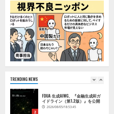
接」、採用AIエージェント「採用
一括かんりくん」と連携を開始
2026/08/05/15:53:43
5
Human to AIからAI to AI時代の到
来を見据え、顧客接点を収益に変
える「Helpfeel Growth」提供開始
2026/08/05/19:53:48
1
FDUA 生成AIWG、『金融生成AIガ
イドライン（第1.2版）』を公開
2026/08/05/18:53:45
TRENDING NEWS
2
生成AI経由のWebサイト流入、1年
半で約7.8倍に ChatGPTなどの
生成AIサービス経由のWebサイト
流入の実態を調査
3
2026/08/05/16:54:34