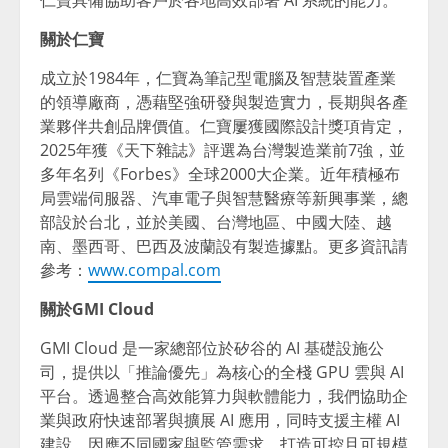
仁寶具備協助客戶於各地高效部署 AI 系統的能力。
關於仁寶
成立於1984年，仁寶為筆記型電腦及智慧裝置產業
的領導廠商，憑藉堅強研發與製造實力，長期與各產
業夥伴共創品牌價值。仁寶屢獲國際設計獎項肯定，
2025年獲《天下雜誌》評選為台灣製造業前7強，並
多年名列《Forbes》全球2000大企業。近年積極布
局雲端伺服器、汽車電子與智慧醫療等新興事業，總
部設
於台北
，並於美國、
台灣地區、中國大陸
、越
南、墨西哥、巴西及波蘭設有製造據點。更多資訊請
參考：
www.compal.com
關於
GMI Cloud
GMI Cloud 是一家總部位於矽谷的 AI 基礎設施公
司，提供以「推論優先」為核心的全棧 GPU 雲與 AI
平台。透過整合高效能算力與軟體能力，我們協助企
業與政府快速部署與擴展 AI 應用，同時支援主權 AI
建設，因應不同國家與監管需求，打造可控且可規模