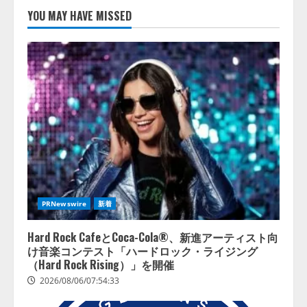
FDUA 生成AIWG、『金融生成AIガ
YOU MAY HAVE MISSED
イドライン（第1.2版）』を公開
2026/08/05/18:53:45
2
生成AI経由のWebサイト流入、1年
半で約7.8倍に ChatGPTなどの
生成AIサービス経由のWebサイト
流入の実態を調査
3
2026/08/05/16:54:34
「イベント登録はAIとの対話で完
了」チケット管理システム
『Gettii Lite』、AIイベント登録
PRNewswire
新着
機能のリリースを発表！ 手数料
4.4％（税込）は据え置きで提供
4
Hard Rock CafeとCoca-Cola®、新進アーティスト向
2026/08/05/15:53:44
け音楽コンテスト「ハードロック・ライジング
（Hard Rock Rising）」を開催
2026/08/06/07:54:33