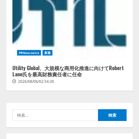
FDUA 生成AIWG、『金融生成AIガ
イドライン（第1.2版）』を公開
2026/08/05/18:53:45
2
生成AI経由のWebサイト流入、1年
PRNewswire
新着
半で約7.8倍に ChatGPTなどの
生成AIサービス経由のWebサイト
Utility Global、大規模な商用化推進に向けてRobert
流入の実態を調査
Lane氏を最高財務責任者に任命
3
2026/08/05/16:54:34
2026/08/06/02:54:30
「イベント登録はAIとの対話で完
了」チケット管理システム
『Gettii Lite』、AIイベント登録
機能のリリースを発表！ 手数料
検
4.4％（税込）は据え置きで提供
4
索:
2026/08/05/15:53:44
定額制AI面接サービス「Our AI面