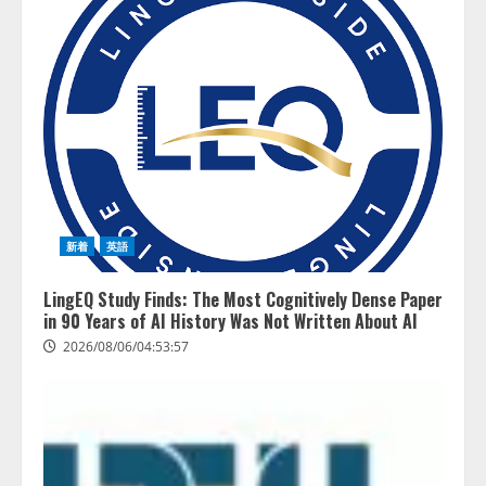
新着
英語
LingEQ Study Finds: The Most Cognitively Dense Paper
in 90 Years of AI History Was Not Written About AI
2026/08/06/04:53:57