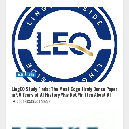
新着
英語
LingEQ Study Finds: The Most Cognitively Dense Paper
in 90 Years of AI History Was Not Written About AI
2026/08/06/04:53:57