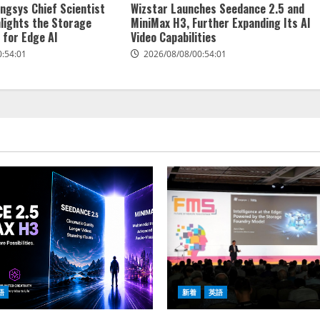
ngsys Chief Scientist
Wizstar Launches Seedance 2.5 and
hlights the Storage
MiniMax H3, Further Expanding Its AI
 for Edge AI
Video Capabilities
0:54:01
2026/08/08/00:54:01
語
新着
英語