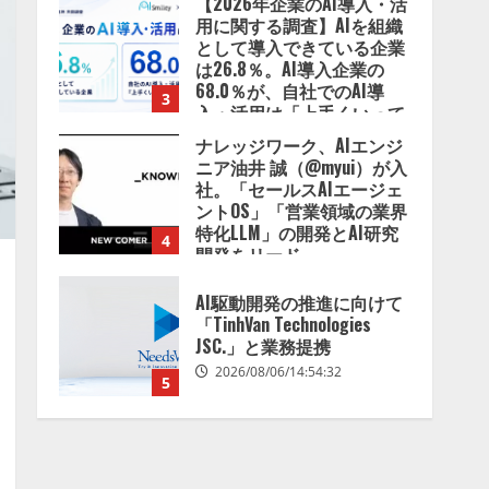
【2026年企業のAI導入・活
用に関する調査】AIを組織
として導入できている企業
は26.8％。AI導入企業の
68.0％が、自社でのAI導
3
入・活用は「上手くいって
いる」と回答
ナレッジワーク、AIエンジ
2026/08/07/13:53:50
ニア油井 誠（@myui）が入
社。「セールスAIエージェ
ントOS」「営業領域の業界
特化LLM」の開発とAI研究
4
開発をリード
2026/08/07/10:54:31
AI駆動開発の推進に向けて
「TinhVan Technologies
JSC.」と業務提携
2026/08/06/14:54:32
5
【開催報告】次世代AIプラ
ットフォーム「TAIZA」お
よび新サービスに関する記