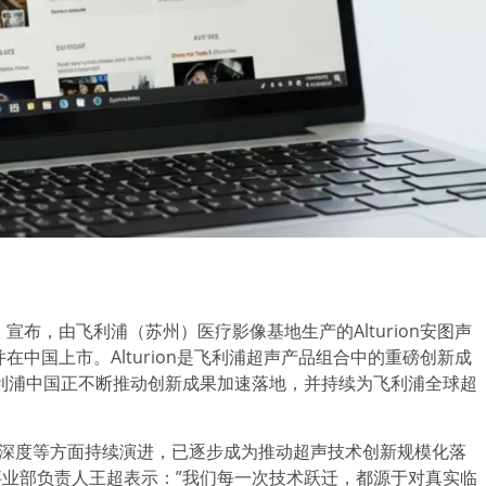
）宣布，由飞利浦（苏州）医疗影像基地生产的Alturion安图声
在中国上市。Alturion是飞利浦超声产品组合中的重磅创新成
利浦中国正不断推动创新成果加速落地，并持续为飞利浦全球超
用深度等方面持续演进，已逐步成为推动超声技术创新规模化落
事业部负责人王超表示：”我们每一次技术跃迁，都源于对真实临