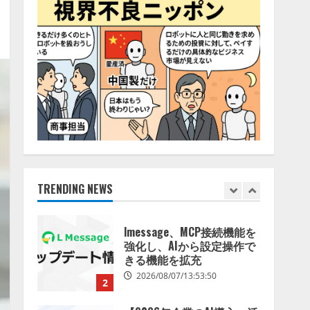
特化LLM」の開発とAI研究
4
開発をリード
2026/08/07/10:54:31
AI駆動開発の推進に向けて
「TinhVan Technologies
JSC.」と業務提携
2026/08/06/14:54:32
5
【開催報告】次世代AIプラ
ットフォーム「TAIZA」お
よび新サービスに関する記
者発表会を開催
TRENDING NEWS
1
2026/08/07/17:53:45
lmessage、MCP接続機能を
強化し、AIから設定操作で
きる機能を拡充
2026/08/07/13:53:50
2