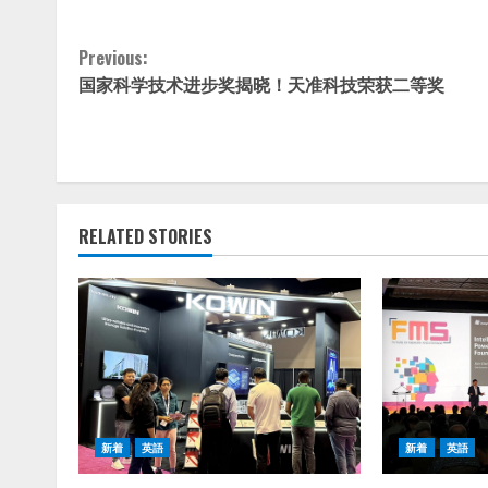
Continue
Previous:
国家科学技术进步奖揭晓！天准科技荣获二等奖
Reading
RELATED STORIES
新着
英語
新着
英語