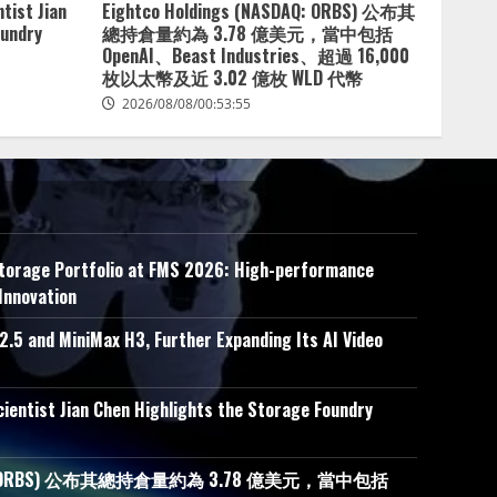
tist Jian
Eightco Holdings (NASDAQ: ORBS) 公布其
oundry
總持倉量約為 3.78 億美元，當中包括
OpenAI、Beast Industries、超過 16,000
枚以太幣及近 3.02 億枚 WLD 代幣
2026/08/08/00:53:55
Storage Portfolio at FMS 2026: High-performance
Innovation
.5 and MiniMax H3, Further Expanding Its AI Video
ientist Jian Chen Highlights the Storage Foundry
ASDAQ: ORBS) 公布其總持倉量約為 3.78 億美元，當中包括