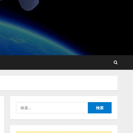
lmessage、MCP接続機能を
強化し、AIから設定操作で
きる機能を拡充
2026/08/07/13:53:50
2
【2026年企業のAI導入・活
用に関する調査】AIを組織
として導入できている企業
は26.8％。AI導入企業の
68.0％が、自社でのAI導
3
入・活用は「上手くいって
検
いる」と回答
ナレッジワーク、AIエンジ
索:
2026/08/07/13:53:50
ニア油井 誠（@myui）が入
社。「セールスAIエージェ
ントOS」「営業領域の業界