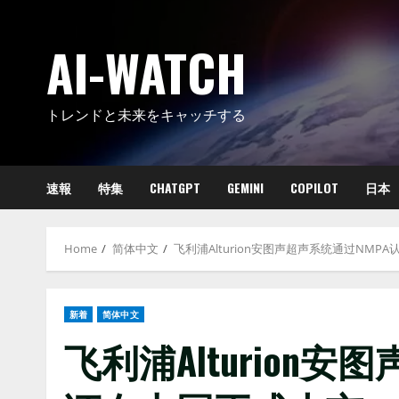
Skip
to
AI-WATCH
content
トレンドと未来をキャッチする
速報
特集
CHATGPT
GEMINI
COPILOT
日本
Home
简体中文
飞利浦Alturion安图声超声系统通过NMP
新着
简体中文
飞利浦Alturion