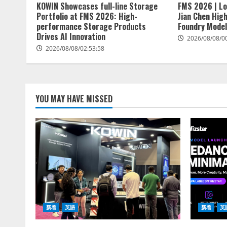
KOWIN Showcases full-line Storage
FMS 2026 | Lo
Portfolio at FMS 2026: High-
Jian Chen Hig
performance Storage Products
Foundry Model
Drives AI Innovation
2026/08/08/0
2026/08/08/02:53:58
YOU MAY HAVE MISSED
新着
英語
新着
英