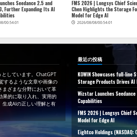
aunches Seedance 2.5 and
FMS 2026 | Longsys Chief Scien
, Further Expanding Its AI
Chen Highlights the Storage F
bilities
Model for Edge AI
08/00:54:01
2026/08/08/00:54:01
最近の投稿
KOWIN Showcases full-line 
しています。ChatGPT
Storage Products Drives AI 
凌駕するような文章や画像の
さまざまな分野において革
Wizstar Launches Seedance 2
術を効果的に取り入れ、実用的
Capabilities
生成AIの正しい理解と有
FMS 2026 | Longsys Chief Sc
Model for Edge AI
Eightco Holdings (N