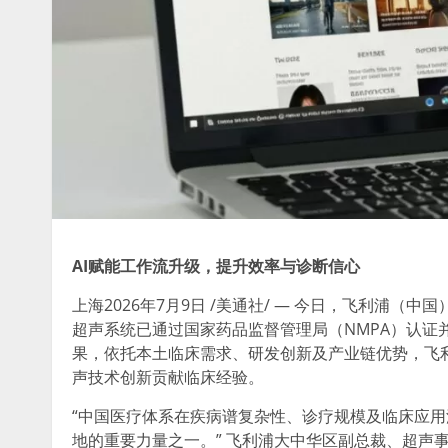
AI
赋能工作流升级，提升效率与诊断信心
上海
2026年7月9日
/美通社/ — 今日，飞利浦（中国
超声系统已通过国家药品监督管理局（NMPA）认证并
果，依托本土临床需求、研发创新及产业链优势，飞
声技术创新贡献临床经验。
“中国医疗体系在疾病谱复杂性、诊疗规模及临床应
地的重要力量之一。” 飞利浦大中华区副总裁、超声