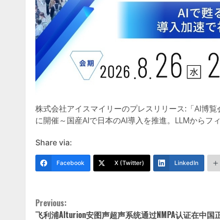
株式会社アイスマイリーのプレスリリース:「AI博覧会 S
に開催～国産AIで日本のAI導入を推進。LLMからフ
Share via:
Facebook
X (Twitter)
LinkedIn
Continue
Previous:
飞利浦Alturion安图声超声系统通过NMPA认证在中国