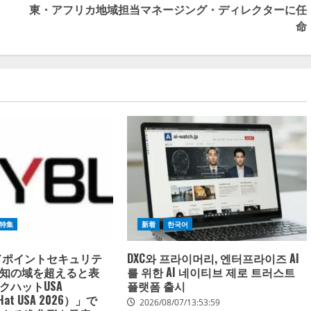
東・アフリカ地域担当マネージング・ディレクターに任
命
特集
新着
한국어
ンドポイントセキュリテ
DXC와 프라이머리, 엔터프라이즈 AI
知の域を超えると表
를 위한 AI 네이티브 제로 트러스트
クハットUSA
플랫폼 출시
 Hat USA 2026）」で
2026/08/07/13:53:59