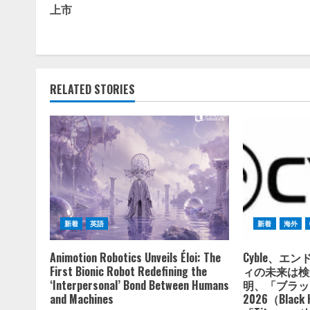
Reading
上市
RELATED STORIES
新着
英語
新着
海外
Animotion Robotics Unveils Éloi: The
Cyble、エ
First Bionic Robot Redefining the
ィの未来は検
‘Interpersonal’ Bond Between Humans
明、「ブラッ
and Machines
2026（Black