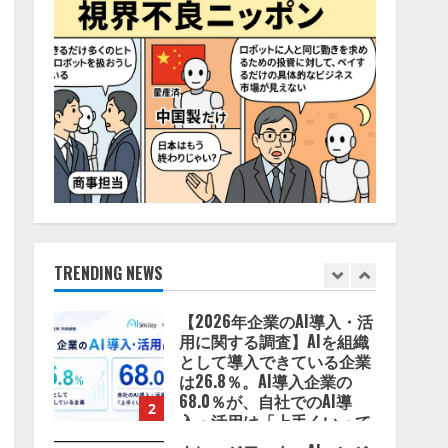
2026/08/06/14:54:32
4
藤原竜也がAIで組織の改善
点を見抜く！ SKYSEA Client
View 新テレビCM公開！
新オプション！ AIが組織の
業務実態を分析し労務改善
5
を支援。 藤原竜也メイキン
グ動画公開 「もしAIが自分
を分析したら、すぐ休めと
lmessage、MCP接続機能を
言われる自信がある」「昨
強化し、AIから設定操作で
年の夏はカブトムシを捕ま
きる機能を拡充
えたり、虫と戦ったり…」
2026/08/07/13:53:50
TRENDING NEWS
1
2026/08/06/14:54:31
【2026年企業のAI導入・活
用に関する調査】AIを組織
として導入できている企業
は26.8％。AI導入企業の
68.0％が、自社でのAI導
2
入・活用は「上手くいって
いる」と回答