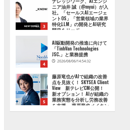
ナレッジワーク、AIエンジ
2026/08/07/13:53:50
ニア油井 誠（@myui）が入
社。「セールスAIエージェ
ントOS」「営業領域の業界
特化LLM」の開発とAI研究
3
開発をリード
2026/08/07/10:54:31
AI駆動開発の推進に向けて
「TinhVan Technologies
JSC.」と業務提携
2026/08/06/14:54:32
4
藤原竜也がAIで組織の改善
点を見抜く！ SKYSEA Client
View 新テレビCM公開！
新オプション！ AIが組織の
業務実態を分析し労務改善
5
を支援。 藤原竜也メイキン
グ動画公開 「もしAIが自分
を分析したら、すぐ休めと
lmessage、MCP接続機能を
言われる自信がある」「昨
強化し、AIから設定操作で
年の夏はカブトムシを捕ま
きる機能を拡充