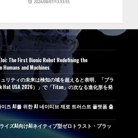
2026/08/07/13:53:55
loi: The First Bionic Robot Redefining the
en Humans and Machines
セキュリティの未来は検知の域を超えると表明、「ブラ
ck Hat USA 2026）」で「Titan」の次なる進化形を発
이즈 AI를 위한 AI 네이티브 제로 트러스트 플랫폼 출
タープライズAI向けAIネイティブ型ゼロトラスト・プラッ