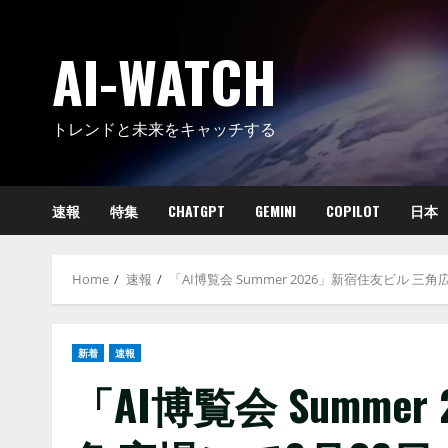
Skip
to
AI-WATCH
content
トレンドと未来をキャッチする
速報
特集
CHATGPT
GEMINI
COPILOT
日本
Home
速報
「AI博覧会 Summer 2026」新宿住友ビル
新着
速報
「AI博覧会 Summe