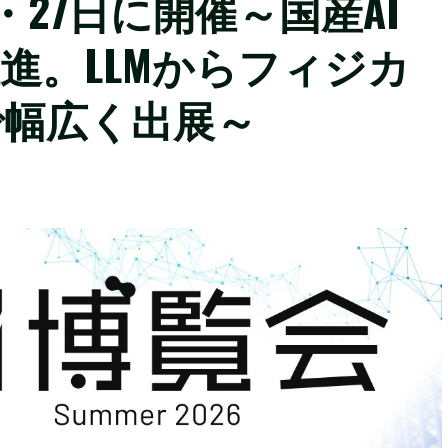
・27日に開催～国産AI
進。LLMからフィジカ
で幅広く出展～