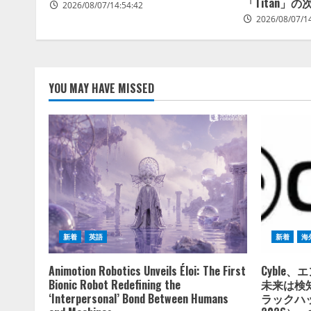
「Titan」
2026/08/07/14:54:42
2026/08/07/1
YOU MAY HAVE MISSED
新着
英語
新着
海
Animotion Robotics Unveils Éloi: The First
Cyble
Bionic Robot Redefining the
未来は検
‘Interpersonal’ Bond Between Humans
ラックハットU