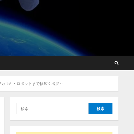
【2026年企業のAI導入・活
用に関する調査】AIを組織
として導入できている企業
は26.8％。AI導入企業の
68.0％が、自社でのAI導
2
入・活用は「上手くいって
いる」と回答
ナレッジワーク、AIエンジ
2026/08/07/13:53:50
ニア油井 誠（@myui）が入
フィジカルAI・ロボットまで幅広く出展～
社。「セールスAIエージェ
ントOS」「営業領域の業界
特化LLM」の開発とAI研究
3
開発をリード
検
2026/08/07/10:54:31
索:
AI駆動開発の推進に向けて
「TinhVan Technologies
JSC.」と業務提携