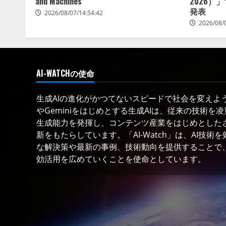
and Machines
2026）
発表
2026/08/07/14:54:42
2026/08/
AI-WATCHの使命
生成AIの進化がかつてないスピードで社会を変えようと
やGeminiをはじめとする生成AIは、従来の技術を
生成能力を発揮し、コンテンツ産業をはじめとした
新をもたらしています。「AI-Watch」は、AI技
な解決策や最新の事例、技術動向を提供することで、
効活用を広めていくことを使命としています。