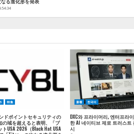
の次なる進化形を発表
4:54:34
外
特集
新着
한국어
、エンドポイントセキュリティの
DXC와 프라이머리, 엔터프라이즈
知の域を超えると表明、「ブ
한 AI 네이티브 제로 트러스트
SA 2026（Black Hat USA
시