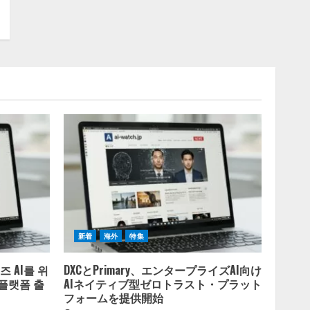
新着
海外
特集
 AI를 위
DXCとPrimary、エンタープライズAI向け
 플랫폼 출
AIネイティブ型ゼロトラスト・プラット
フォームを提供開始