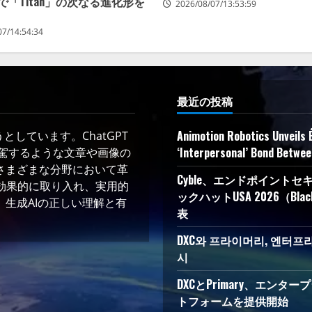
」で「Titan」の次なる進化形を
2026/08/07/13:53:59
07/14:54:34
最近の投稿
Animotion Robotics Unveils É
しています。ChatGPT
‘Interpersonal’ Bond Betwe
凌駕するような文章や画像の
さまざまな分野において革
Cyble、エンドポイント
術を効果的に取り入れ、実用的
ックハットUSA 2026（Bla
生成AIの正しい理解と有
表
DXC와 프라이머리, 엔터프라
시
DXCとPrimary、エン
トフォームを提供開始