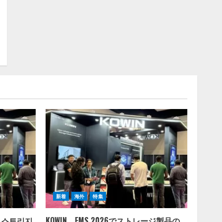
新着
海外
特集
군 스토리지
KOWIN、FMS 2026でストレージ製品の