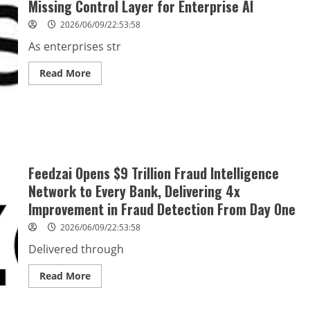
Missing Control Layer for Enterprise AI
伴
聯
盟
2026/06/09/22:53:58
2.0
—-
As enterprises str
「蒲
公
英
Read
Read More
計
more
劃」，
about
構
Decisions
建
Unveils
行
New
業
Brand
合
to
作
Power
共
the
Feedzai Opens $9 Trillion Fraud Intelligence
贏
Missing
新
Control
Network to Every Bank, Delivering 4x
生
Layer
態
for
Improvement in Fraud Detection From Day One
Enterprise
AI
2026/06/09/22:53:58
Delivered through
Read
Read More
more
about
Feedzai