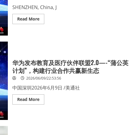
in
Collaboration
SHENZHEN, China, J
with
NVIDIA
Read
Read More
more
about
Huawei
Launches
the
“AHEAD”
Program
to
Build
华为发布教育及医疗伙伴联盟2.0—-“蒲公英
a
New
计划”，构建行业合作共赢新生态
Ecosystem
for
Mutual
2026/06/09/22:53:56
Benefits
in
中国深圳2026年6月9日 /美通社
Education
and
Healthcare
Read
Read More
more
about
华
为
发
布
教
育