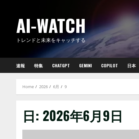
Skip
to
AI-WATCH
content
トレンドと未来をキャッチする
速報
特集
CHATGPT
GEMINI
COPILOT
日本
Home
2026
6月
9
日:
2026年6月9日