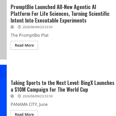
PromptBio Launched All-New Agentic AI
Platform For Life Sciences, Turning Scientific
Intent Into Executable Experiments
2026/06/09/23:53:59
The PromptBio Plat
Read
Read More
more
about
PromptBio
Launched
All-
New
Agentic
AI
Platform
Taking Sports to the Next Level: BingX Launches
For
Life
a $10M Campaign for The World Cup
Sciences,
Turning
Scientific
2026/06/09/23:53:59
Intent
Into
PANAMA CITY, June
Executable
Experiments
Read
Read More