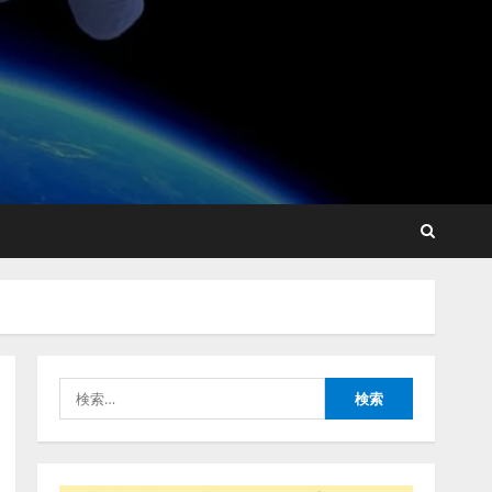
【開催報告】次世代AIプラ
ットフォーム「TAIZA」お
よび新サービスに関する記
者発表会を開催
2
2026/08/07/17:53:45
lmessage、MCP接続機能を
強化し、AIから設定操作で
きる機能を拡充
2026/08/07/13:53:50
3
検
【2026年企業のAI導入・活
索:
用に関する調査】AIを組織
として導入できている企業
は26.8％。AI導入企業の