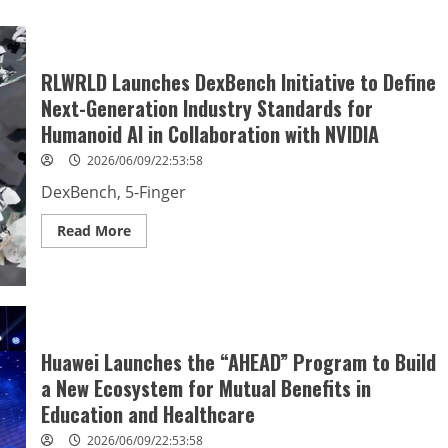
Opens
$9
Trillion
Fraud
Intelligence
Network
RLWRLD Launches DexBench Initiative to Define
to
Next-Generation Industry Standards for
Every
Bank,
Humanoid AI in Collaboration with NVIDIA
Delivering
4x
Improvement
2026/06/09/22:53:58
in
Fraud
DexBench, 5-Finger
Detection
From
Day
Read
Read More
One
more
about
RLWRLD
Launches
DexBench
Initiative
to
Define
Next-
Huawei Launches the “AHEAD” Program to Build
Generation
a New Ecosystem for Mutual Benefits in
Industry
Standards
Education and Healthcare
for
Humanoid
AI
2026/06/09/22:53:58