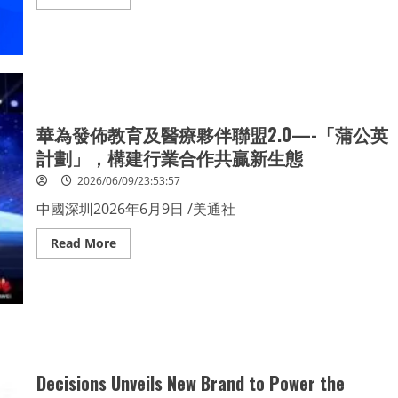
more
about
Taking
Sports
to
the
Next
Level:
BingX
Launches
華為發佈教育及醫療夥伴聯盟2.0—-「蒲公英
a
$10M
計劃」，構建行業合作共贏新生態
Campaign
for
The
2026/06/09/23:53:57
World
Cup
中國深圳2026年6月9日 /美通社
Read
Read More
more
about
華
為
發
佈
教
育
及
醫
Decisions Unveils New Brand to Power the
療
夥