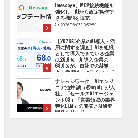
lmessage、MCP接続機能を
強化し、AIから設定操作で
きる機能を拡充
2026/08/07/13:53:50
3
【2026年企業のAI導入・活
用に関する調査】AIを組織
として導入できている企業
は26.8％。AI導入企業の
68.0％が、自社でのAI導
4
入・活用は「上手くいって
いる」と回答
ナレッジワーク、AIエンジ
2026/08/07/13:53:50
ニア油井 誠（@myui）が入
社。「セールスAIエージェ
ントOS」「営業領域の業界
特化LLM」の開発とAI研究
5
開発をリード
2026/08/07/10:54:31
【ドローン
AI】ドローン
操縦をAIがアドバイス「AI
コーチ」をリリース