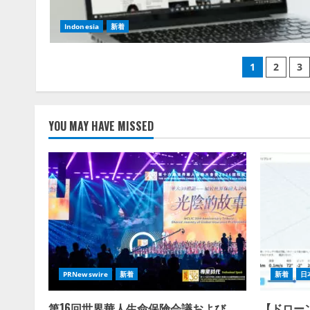
Indonesia
新着
投
1
2
3
稿
の
YOU MAY HAVE MISSED
ペ
ー
ジ
送
り
PRNewswire
新着
新着
日
第16回世界華人生命保険会議および
【ドロー