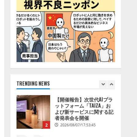
68.0％が、自社でのAI導
4
入・活用は「上手くいって
いる」と回答
ナレッジワーク、AIエンジ
2026/08/07/13:53:50
ニア油井 誠（@myui）が入
社。「セールスAIエージェ
ントOS」「営業領域の業界
特化LLM」の開発とAI研究
5
開発をリード
2026/08/07/10:54:31
【ドローン
AI】ドローン
操縦をAIがアドバイス「AI
コーチ」をリリース
2026/08/09/01:53:44
TRENDING NEWS
1
【開催報告】次世代AIプラ
ットフォーム「TAIZA」お
よび新サービスに関する記
者発表会を開催
2
2026/08/07/17:53:45