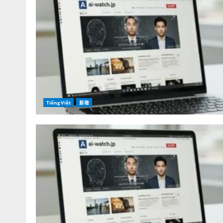
TiếngViệt
新着