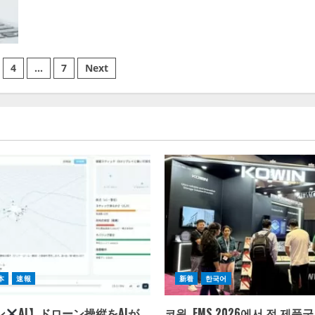
about
AICPA
dan
CIMA
Luncurkan
Rise2040
4
…
7
Next
本
速報
新着
한국어
ン
AI】ドローン操縦をAIが
코윈, FMS 2026에서 전 제품