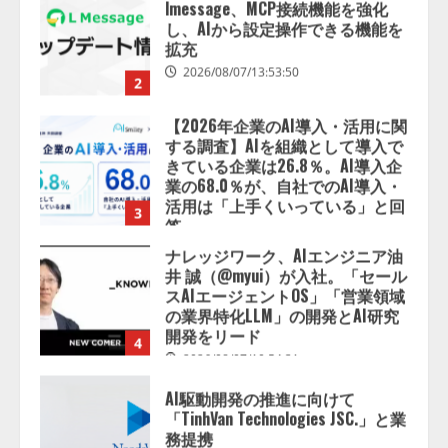
【2026年企業のAI導入・活用に関
する調査】AIを組織として導入で
きている企業は26.8％。AI導入企
業の68.0％が、自社でのAI導入・
活用は「上手くいっている」と回
3
答
2026/08/07/13:53:50
ナレッジワーク、AIエンジニア油
井 誠（@myui）が入社。「セール
スAIエージェントOS」「営業領域
の業界特化LLM」の開発とAI研究
開発をリード
4
2026/08/07/10:54:31
AI駆動開発の推進に向けて
「TinhVan Technologies JSC.」と業
務提携
2026/08/06/14:54:32
5
【開催報告】次世代AIプラットフ
ォーム「TAIZA」および新サービ
スに関する記者発表会を開催