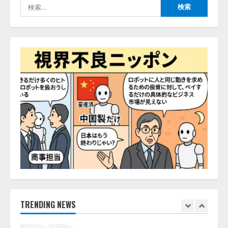
検
開発をリード
4
索:
2026/08/07/10:54:31
AI駆動開発の推進に向けて
「TinhVan Technologies JSC.」と業
務提携
2026/08/06/14:54:32
5
【開催報告】次世代AIプラットフ
ォーム「TAIZA」および新サービ
スに関する記者発表会を開催
2026/08/07/17:53:45
1
lmessage、MCP接続機能を強化
し、AIから設定操作できる機能を
拡充
2026/08/07/13:53:50
TRENDING NEWS
2