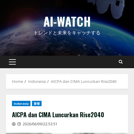
Skip
to
AI-WATCH
content
トレンドと未来をキャッチする
Primary
Menu
Home
Indonesia
AICPA dan CIMA Luncurkan Rise2040
Indonesia
新着
AICPA dan CIMA Luncurkan Rise2040
2026/06/09/22:53:51