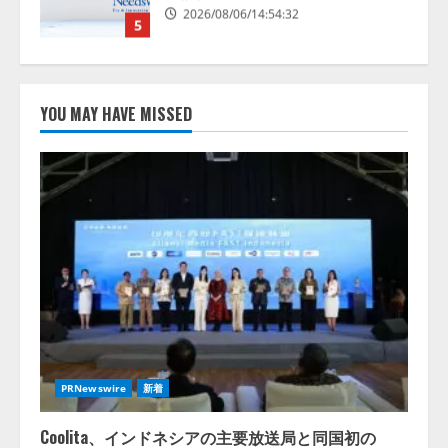
2026/08/07/17:53:45
1
lmessage、MCP接続機能を強化
し、AIから設定操作できる機能を
YOU MAY HAVE MISSED
拡充
2026/08/07/13:53:50
2
【2026年企業のAI導入・活用に関
する調査】AIを組織として導入で
きている企業は26.8％。AI導入企
業の68.0％が、自社でのAI導入・
活用は「上手くいっている」と回
3
答
2026/08/07/13:53:50
ナレッジワーク、AIエンジニア油
井 誠（@myui）が入社。「セール
スAIエージェントOS」「営業領域
PRNewswire
新着
の業界特化LLM」の開発とAI研究
開発をリード
4
Coolita、インドネシアの主要放送局と同国初の
2026/08/07/10:54:31