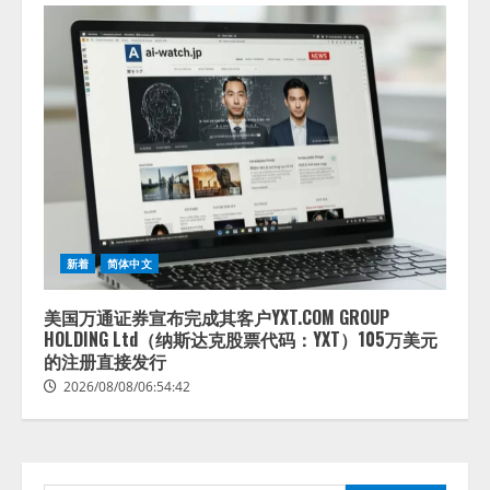
lmessage、MCP接続機能を強化
し、AIから設定操作できる機能を
拡充
2026/08/07/13:53:50
2
新着
简体中文
【2026年企業のAI導入・活用に関
する調査】AIを組織として導入で
きている企業は26.8％。AI導入企
美国万通证券宣布完成其客户YXT.COM GROUP
業の68.0％が、自社でのAI導入・
HOLDING Ltd（纳斯达克股票代码：YXT）105万美元
活用は「上手くいっている」と回
的注册直接发行
3
答
2026/08/08/06:54:42
2026/08/07/13:53:50
ナレッジワーク、AIエンジニア油
井 誠（@myui）が入社。「セール
スAIエージェントOS」「営業領域
の業界特化LLM」の開発とAI研究