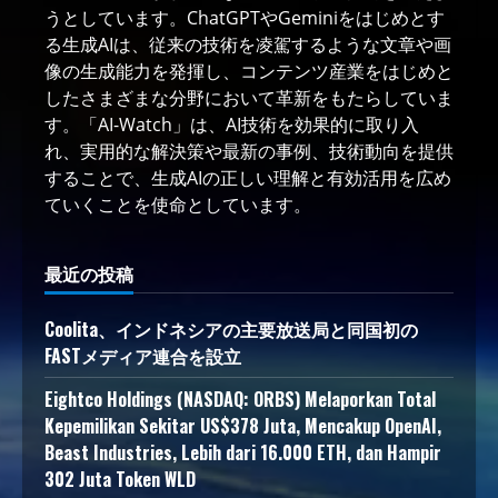
うとしています。ChatGPTやGeminiをはじめとす
る生成AIは、従来の技術を凌駕するような文章や画
像の生成能力を発揮し、コンテンツ産業をはじめと
したさまざまな分野において革新をもたらしていま
す。「AI-Watch」は、AI技術を効果的に取り入
れ、実用的な解決策や最新の事例、技術動向を提供
することで、生成AIの正しい理解と有効活用を広め
ていくことを使命としています。
最近の投稿
Coolita、インドネシアの主要放送局と同国初の
FASTメディア連合を設立
Eightco Holdings (NASDAQ: ORBS) Melaporkan Total
Kepemilikan Sekitar US$378 Juta, Mencakup OpenAI,
Beast Industries, Lebih dari 16.000 ETH, dan Hampir
302 Juta Token WLD