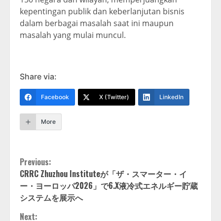
kepentingan publik dan keberlanjutan bisnis
dalam berbagai masalah saat ini maupun
masalah yang mulai muncul.
Share via:
Facebook
X (Twitter)
LinkedIn
More
Continue
Previous:
CRRC Zhuzhou Instituteが「ザ・スマーター・イ
Reading
ー・ヨーロッパ2026」で6.X液冷式エネルギー貯蔵
システムを展示へ
Next: