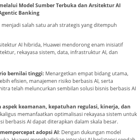
elalui Model Sumber Terbuka dan Arsitektur AI
 Agentic Banking
 menjadi salah satu arah strategis yang ditempuh
itektur AI hibrida, Huawei mendorong enam inisiatif
tur, rekayasa sistem, data, infrastruktur AI, dan
 bernilai tinggi:
Menargetkan empat bidang utama,
lebih efisien, manajemen risiko berbasis AI, serta
ra telah meluncurkan sembilan solusi bisnis berbasis AI
 aspek keamanan, kepatuhan regulasi, kinerja, dan
aligus memanfaatkan optimalisasi rekayasa sistem untuk
 berbasis AI dapat diterapkan dalam skala besar.
 mempercepat adopsi AI
: Dengan dukungan model
ka, Huawei menghadirkan interaksi AI berlatensi rendah,