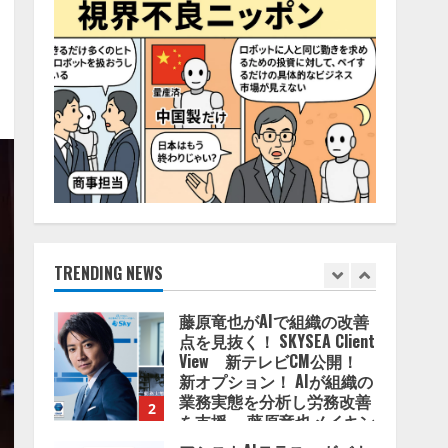
4
2026/08/06/11:53:44
ZETAアライアンス、AIとIoT
の共創を推進する
「Agentic IoT Lab」を設立
2026/08/06/11:53:44
5
AI駆動開発の推進に向けて
「TinhVan Technologies
JSC.」と業務提携
2026/08/06/14:54:32
TRENDING NEWS
1
藤原竜也がAIで組織の改善
点を見抜く！ SKYSEA Client
View 新テレビCM公開！
新オプション！ AIが組織の
業務実態を分析し労務改善
2
を支援。 藤原竜也メイキン
グ動画公開 「もしAIが自分