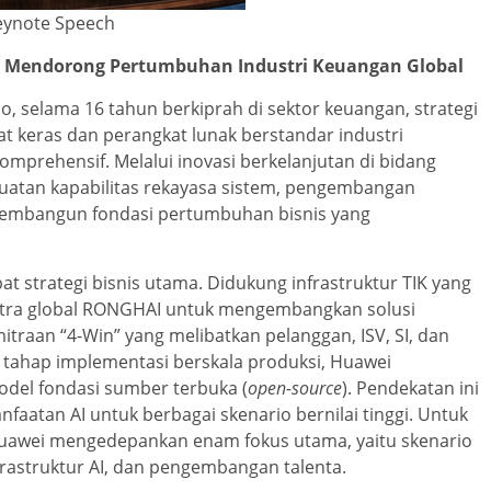
Keynote Speech
uk Mendorong Pertumbuhan Industri Keuangan Global
o, selama 16 tahun berkiprah di sektor keuangan, strategi
 keras dan perangkat lunak berstandar industri
omprehensif. Melalui inovasi berkelanjutan di bidang
guatan kapabilitas rekayasa sistem, pengembangan
l membangun fondasi pertumbuhan bisnis yang
at strategi bisnis utama. Didukung infrastruktur TIK yang
itra global RONGHAI untuk mengembangkan solusi
raan “4-Win” yang melibatkan pelanggan, ISV, SI, dan
 tahap implementasi berskala produksi, Huawei
odel fondasi sumber terbuka (
open-source
). Pendekatan ini
tan AI untuk berbagai skenario bernilai tinggi. Untuk
Huawei mengedepankan enam fokus utama, yaitu skenario
nfrastruktur AI, dan pengembangan talenta.