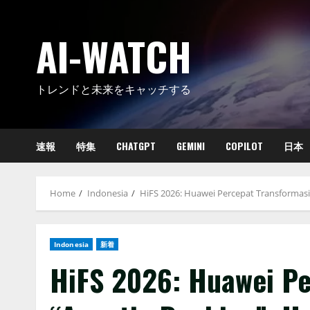
Skip
to
AI-WATCH
content
トレンドと未来をキャッチする
速報
特集
CHATGPT
GEMINI
COPILOT
日本
Home
Indonesia
HiFS 2026: Huawei Percepat Transformasi
Indonesia
新着
HiFS 2026: Huawei Pe