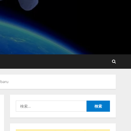
藤原竜也がAIで組織の改善
点を見抜く！ SKYSEA Client
View 新テレビCM公開！
新オプション！ AIが組織の
業務実態を分析し労務改善
2
を支援。 藤原竜也メイキン
グ動画公開 「もしAIが自分
アシストAIテラス、ガバナ
を分析したら、すぐ休めと
ンス機能を備えたAIエージ
言われる自信がある」「昨
rbaru
ェントプラットフォーム
年の夏はカブトムシを捕ま
「QueryPie AIP」を提供開
えたり、虫と戦ったり…」
始
3
2026/08/06/14:54:31
検
2026/08/06/11:53:44
索:
レアラ、『AIはどの法律事
務所を推薦するのか』につ
いて 企業法務系70事務所
×5つのAIで実態調査を実施