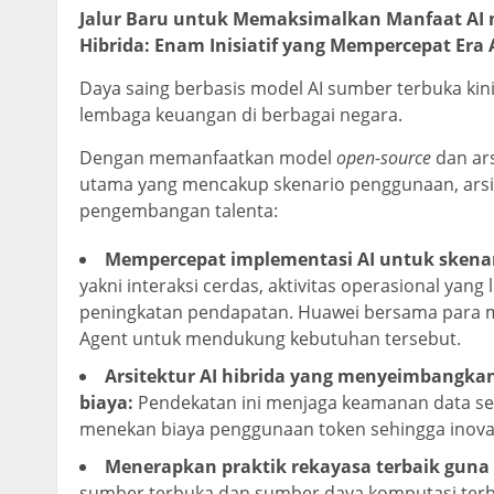
Jalur Baru untuk Memaksimalkan Manfaat AI m
Hibrida: Enam Inisiatif yang Mempercepat Era
Daya saing berbasis model AI sumber terbuka kini
lembaga keuangan di berbagai negara.
Dengan memanfaatkan model
open-source
dan ars
utama yang mencakup skenario penggunaan, arsitek
pengembangan talenta:
Mempercepat implementasi AI untuk skenario
yakni interaksi cerdas, aktivitas operasional yang 
peningkatan pendapatan. Huawei bersama para mit
Agent untuk mendukung kebutuhan tersebut.
Arsitektur AI hibrida yang menyeimbangkan
biaya:
Pendekatan ini menjaga keamanan data sek
menekan biaya penggunaan token sehingga inovasi
Menerapkan praktik rekayasa terbaik guna
sumber terbuka dan sumber daya komputasi terbu