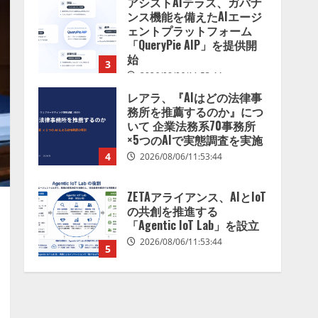
アシストAIテラス、ガバナ
を分析したら、すぐ休めと
ンス機能を備えたAIエージ
言われる自信がある」「昨
ェントプラットフォーム
年の夏はカブトムシを捕ま
「QueryPie AIP」を提供開
えたり、虫と戦ったり…」
始
3
2026/08/06/14:54:31
2026/08/06/11:53:44
レアラ、『AIはどの法律事
務所を推薦するのか』につ
いて 企業法務系70事務所
×5つのAIで実態調査を実施
4
2026/08/06/11:53:44
ZETAアライアンス、AIとIoT
の共創を推進する
「Agentic IoT Lab」を設立
2026/08/06/11:53:44
5
AI駆動開発の推進に向けて
「TinhVan Technologies
JSC.」と業務提携