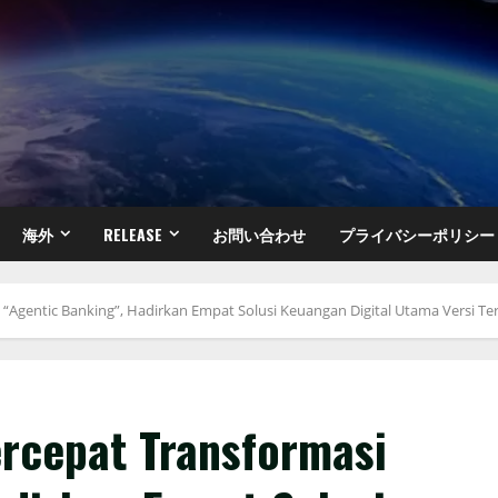
海外
RELEASE
お問い合わせ
プライバシーポリシー
 “Agentic Banking”, Hadirkan Empat Solusi Keuangan Digital Utama Versi Te
rcepat Transformasi