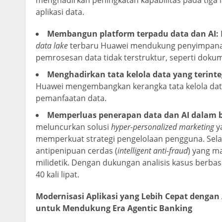
menghadirkan peningkatan kapabilitas pada tiga la
aplikasi data.
Membangun platform terpadu data dan AI:
data lake
terbaru Huawei mendukung penyimpanan d
pemrosesan data tidak terstruktur, seperti dokume
Menghadirkan tata kelola data yang terinte
Huawei mengembangkan kerangka tata kelola data
pemanfaatan data.
Memperluas penerapan data dan AI dalam b
meluncurkan solusi
hyper-personalized marketing
y
memperkuat strategi pengelolaan pengguna. Selai
antipenipuan cerdas (
intelligent anti-fraud
) yang m
milidetik. Dengan dukungan analisis kasus berbasi
40 kali lipat.
Modernisasi Aplikasi yang Lebih Cepat dengan 
untuk Mendukung Era Agentic Banking