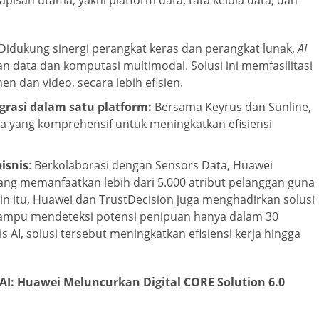
pisan utama, yakni platform data, tata kelola data, dan
Didukung sinergi perangkat keras dan perangkat lunak,
AI
ata dan komputasi multimodal. Solusi ini memfasilitasi
n dan video, secara lebih efisien.
grasi dalam satu platform:
Bersama Keyrus dan Sunline,
 yang komprehensif untuk meningkatkan efisiensi
isnis
: Berkolaborasi dengan Sensors Data, Huawei
ang memanfaatkan lebih dari 5.000 atribut pelanggan guna
n itu, Huawei dan TrustDecision juga menghadirkan solusi
ampu mendeteksi potensi penipuan hanya dalam 30
s AI, solusi tersebut meningkatkan efisiensi kerja hingga
AI: Huawei Meluncurkan Digital CORE Solution 6.0