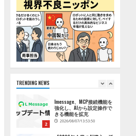
2026/08/06/14:54:32
5
【開催報告】次世代AIプラ
ットフォーム「TAIZA」お
よび新サービスに関する記
者発表会を開催
1
2026/08/07/17:53:45
lmessage、MCP接続機能を
強化し、AIから設定操作で
きる機能を拡充
2026/08/07/13:53:50
TRENDING NEWS
2
【2026年企業のAI導入・活
用に関する調査】AIを組織
として導入できている企業
は26.8％。AI導入企業の
68.0％が、自社でのAI導
3
入・活用は「上手くいって
いる」と回答