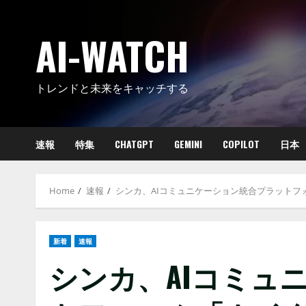
Skip
to
AI-WATCH
content
トレンドと未来をキャッチする
速報
特集
CHATGPT
GEMINI
COPILOT
日本
Home
速報
シンカ、AIコミュニケーション統合プラットフ
新着
速報
シンカ、AIコミュ