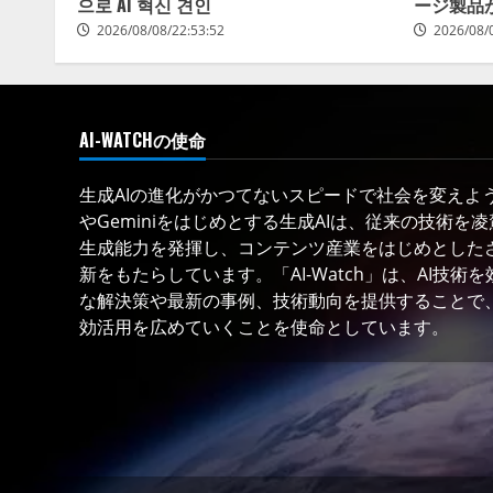
으로 AI 혁신 견인
ージ製品
2026/08/08/22:53:52
2026/08/
AI-WATCHの使命
生成AIの進化がかつてないスピードで社会を変えようと
やGeminiをはじめとする生成AIは、従来の技術を
生成能力を発揮し、コンテンツ産業をはじめとした
新をもたらしています。「AI-Watch」は、AI技
な解決策や最新の事例、技術動向を提供することで、
効活用を広めていくことを使命としています。