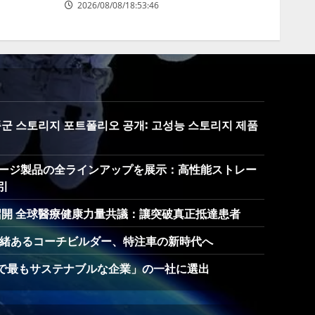
2026/08/08/18:53:46
 제품군 스토리지 포트폴리오 공개: 고성능 스토리지 제품
でストレージ製品の全ラインアップを展示：高性能ストレー
引
召開 全球醫療健康力量共議：讓突破真正抵達患者
: 英国の由緒あるコーチビルダー、特注車の新時代へ
「世界で最もサステナブルな企業」の一社に選出