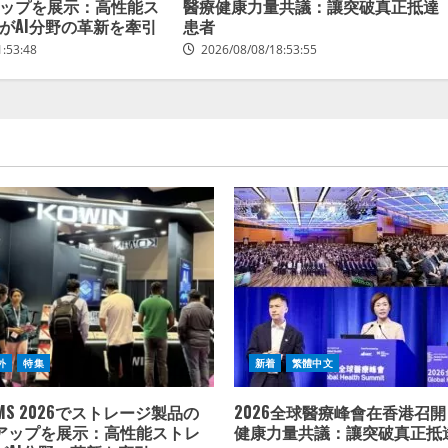
ップを展示：高性能ス
醫療健康力量共議：讓突破真正抵達
がAI分野の革新を牽引
患者
1:53:48
2026/08/08/18:53:55
外
特集
新着
繁體中文
FMS 2026でストレージ製品の
2026全球醫療峰會在香港召開
アップを展示：高性能ストレ
健康力量共議：讓突破真正抵