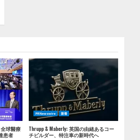
PRNewswire
新着
 全球醫療
Thrupp & Maberly: 英国の由緒あるコー
達患者
チビルダー、特注車の新時代へ