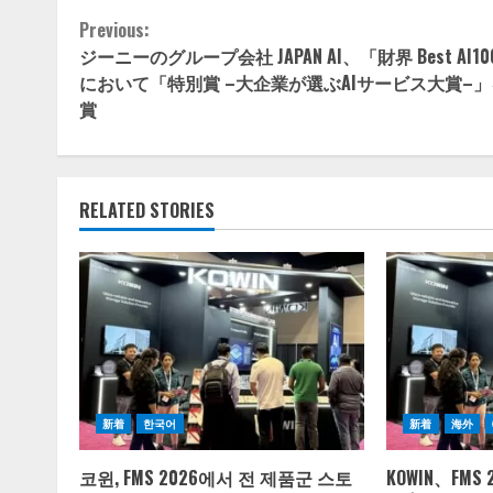
Continue
Previous:
ジーニーのグループ会社 JAPAN AI、「財界 Best AI10
Reading
において「特別賞 –大企業が選ぶAIサービス大賞–
賞
RELATED STORIES
新着
한국어
新着
海外
코윈, FMS 2026에서 전 제품군 스토
KOWIN、FM