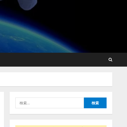
lmessage、MCP接続機能を
強化し、AIから設定操作で
きる機能を拡充
2026/08/07/13:53:50
2
【2026年企業のAI導入・活
用に関する調査】AIを組織
として導入できている企業
は26.8％。AI導入企業の
68.0％が、自社でのAI導
3
入・活用は「上手くいって
いる」と回答
ナレッジワーク、AIエンジ
2026/08/07/13:53:50
ニア油井 誠（@myui）が入
社。「セールスAIエージェ
ントOS」「営業領域の業界
特化LLM」の開発とAI研究
4
開発をリード
検
2026/08/07/10:54:31
索:
AI駆動開発の推進に向けて
「TinhVan Technologies
JSC.」と業務提携