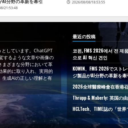
がAI分野の革新を牽引
2026/08/08/18:53:55
08/21:53:48
最近の投稿
코윈, FMS 2026에서 전
しています。ChatGPT
으로 AI 혁신 견인
凌駕するような文章や画像の
さまざまな分野において革
KOWIN、FMS 2026
術を効果的に取り入れ、実用的
ジ製品がAI分野の革新を牽
生成AIの正しい理解と有
2026全球醫療峰會在香港
Thrupp & Maberly
HCLTech、TIME誌の