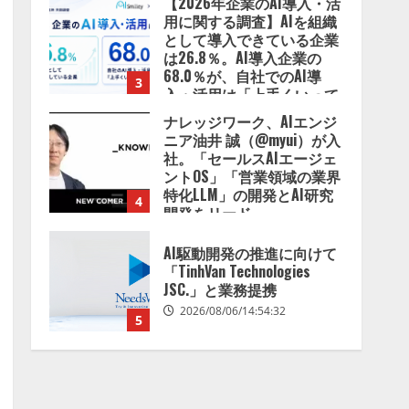
ナレッジワーク、AIエンジ
2026/08/07/13:53:50
ニア油井 誠（@myui）が入
社。「セールスAIエージェ
ントOS」「営業領域の業界
特化LLM」の開発とAI研究
4
開発をリード
2026/08/07/10:54:31
AI駆動開発の推進に向けて
「TinhVan Technologies
JSC.」と業務提携
2026/08/06/14:54:32
5
【開催報告】次世代AIプラ
ットフォーム「TAIZA」お
よび新サービスに関する記
者発表会を開催
1
2026/08/07/17:53:45
lmessage、MCP接続機能を
強化し、AIから設定操作で
きる機能を拡充