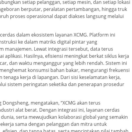
ungkan setiap pelanggan, setiap mesin, dan setiap lokasi
pengeboran berputar, peralatan pertambangan, hingga truk
ruh proses operasional dapat diakses langsung melalui
 cerdas dalam ekosistem layanan XCMG. Platform ini
struksi ke dalam matriks digital pintar yang
em manajemen. Lewat integrasi tersebut, data terus
plikasi. Hasilnya, efisiensi meningkat berkat siklus kerja
ancar, dan waktu menganggur yang lebih rendah. Sistem ini
 menghemat konsumsi bahan bakar, mengurangi frekuensi
enaga kerja di lapangan. Dari sisi keselamatan kerja,
i sistem peringatan seketika dan penerapan prosedur
 Dongsheng, mengatakan, “XCMG akan terus
ustri alat berat. Dengan integrasi ini, layanan cerdas
dunia, serta mewujudkan kolaborasi global yang semakin
s bekerja sama dengan pelanggan dan mitra untuk
efisien, dan tanpa batas, serta menciptakan nilai tambah