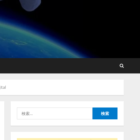
藤原竜也がAIで組織の改善
点を見抜く！ SKYSEA Client
View 新テレビCM公開！
新オプション！ AIが組織の
業務実態を分析し労務改善
2
を支援。 藤原竜也メイキン
グ動画公開 「もしAIが自分
アシストAIテラス、ガバナ
を分析したら、すぐ休めと
ンス機能を備えたAIエージ
言われる自信がある」「昨
tal
ェントプラットフォーム
年の夏はカブトムシを捕ま
「QueryPie AIP」を提供開
えたり、虫と戦ったり…」
始
3
2026/08/06/14:54:31
検
2026/08/06/11:53:44
索:
レアラ、『AIはどの法律事
務所を推薦するのか』につ
いて 企業法務系70事務所
×5つのAIで実態調査を実施