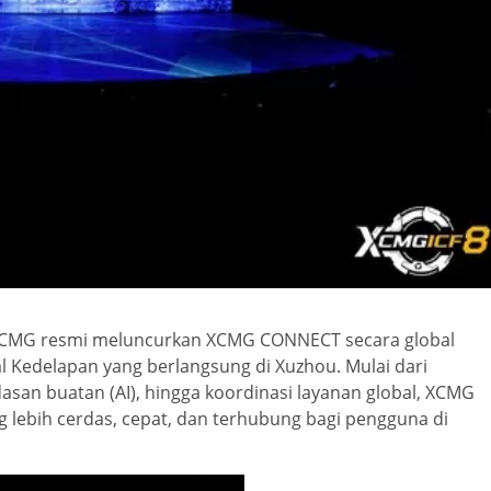
CMG resmi meluncurkan XCMG CONNECT secara global
l Kedelapan yang berlangsung di Xuzhou. Mulai dari
asan buatan (AI), hingga koordinasi layanan global, XCMG
lebih cerdas, cepat, dan terhubung bagi pengguna di