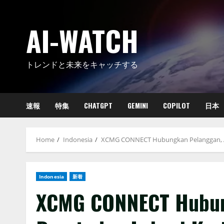
Skip
to
AI-WATCH
content
トレンドと未来をキャッチする
速報
特集
CHATGPT
GEMINI
COPILOT
日本
Home
Indonesia
XCMG CONNECT Hubungkan Pelanggan, Alat
Indonesia
新着
XCMG CONNECT Hubung