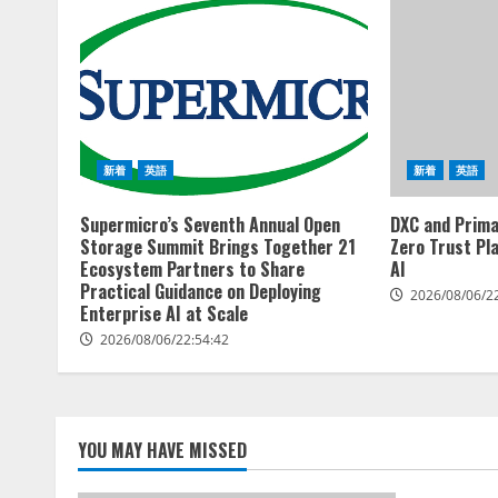
新着
英語
新着
英語
Supermicro’s Seventh Annual Open
DXC and Prima
Storage Summit Brings Together 21
Zero Trust Pl
Ecosystem Partners to Share
AI
Practical Guidance on Deploying
2026/08/06/2
Enterprise AI at Scale
2026/08/06/22:54:42
YOU MAY HAVE MISSED