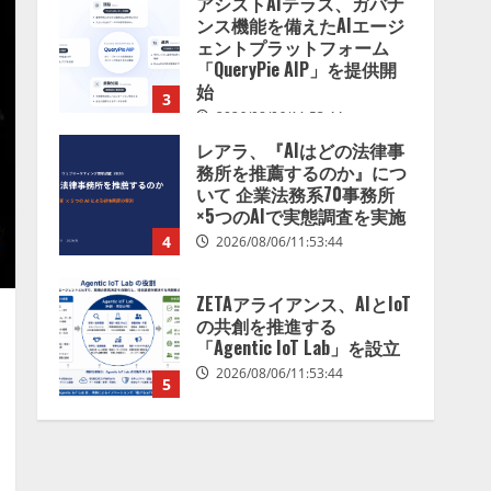
アシストAIテラス、ガバナ
を分析したら、すぐ休めと
ンス機能を備えたAIエージ
言われる自信がある」「昨
ェントプラットフォーム
年の夏はカブトムシを捕ま
「QueryPie AIP」を提供開
えたり、虫と戦ったり…」
始
3
2026/08/06/14:54:31
2026/08/06/11:53:44
レアラ、『AIはどの法律事
務所を推薦するのか』につ
いて 企業法務系70事務所
×5つのAIで実態調査を実施
4
2026/08/06/11:53:44
ZETAアライアンス、AIとIoT
の共創を推進する
「Agentic IoT Lab」を設立
2026/08/06/11:53:44
5
AI駆動開発の推進に向けて
「TinhVan Technologies
JSC.」と業務提携