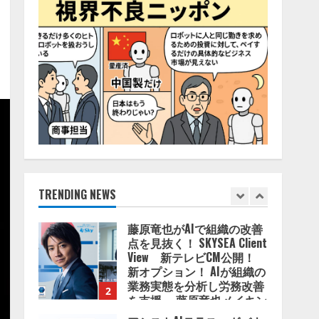
4
2026/08/06/11:53:44
ZETAアライアンス、AIとIoT
の共創を推進する
「Agentic IoT Lab」を設立
2026/08/06/11:53:44
5
AI駆動開発の推進に向けて
「TinhVan Technologies
JSC.」と業務提携
2026/08/06/14:54:32
TRENDING NEWS
1
藤原竜也がAIで組織の改善
点を見抜く！ SKYSEA Client
View 新テレビCM公開！
新オプション！ AIが組織の
業務実態を分析し労務改善
2
を支援。 藤原竜也メイキン
グ動画公開 「もしAIが自分