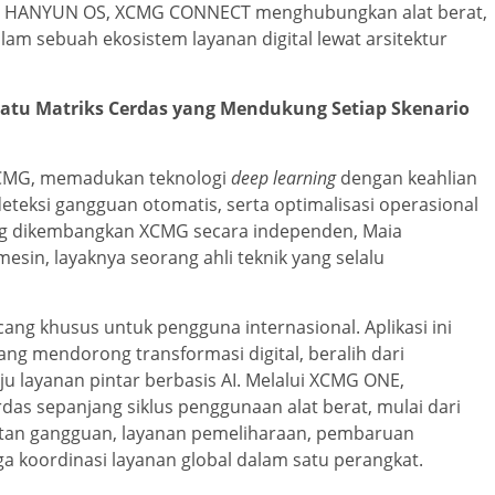
an HANYUN OS, XCMG CONNECT menghubungkan alat berat,
alam sebuah ekosistem layanan digital lewat arsitektur
Satu Matriks Cerdas yang Mendukung Setiap Skenario
k XCMG, memadukan teknologi
deep learning
dengan keahlian
eteksi gangguan otomatis, serta optimalisasi operasional
 yang dikembangkan XCMG secara independen, Maia
sin, layaknya seorang ahli teknik yang selalu
ang khusus untuk pengguna internasional. Aplikasi ini
ang mendorong transformasi digital, beralih dari
u layanan pintar berbasis AI. Melalui XCMG ONE,
as sepanjang siklus penggunaan alat berat, mulai dari
atan gangguan, layanan pemeliharaan, pembaruan
gga koordinasi layanan global dalam satu perangkat.