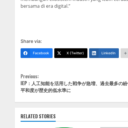
bersama di era digital.”
Share via:
Facebook
X (Twitter)
LinkedIn
Continue
Previous:
IEP：人工知能を活用した戦争が急増、過去最多の紛
Reading
平和度が歴史的低水準に
RELATED STORIES