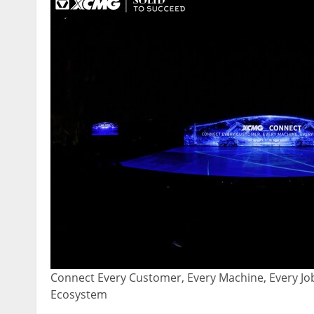
Connect Every Customer, Every Machine, Every Jo
Ecosystem