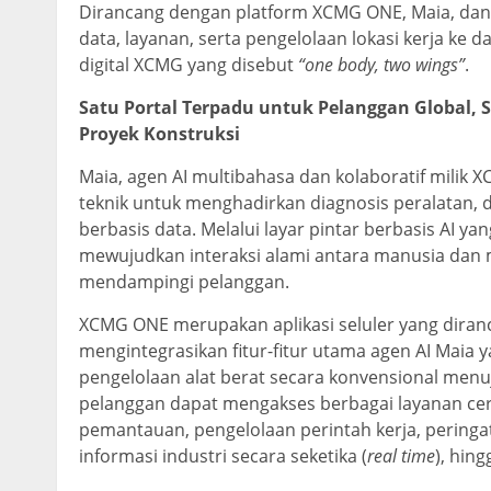
Dirancang dengan platform XCMG ONE, Maia, d
data, layanan, serta pengelolaan lokasi kerja ke d
digital XCMG yang disebut
“one body, two wings”
.
Satu Portal Terpadu untuk Pelanggan Global, 
Proyek Konstruksi
Maia, agen AI multibahasa dan kolaboratif mili
teknik untuk menghadirkan diagnosis peralatan, d
berbasis data. Melalui layar pintar berbasis AI
mewujudkan interaksi alami antara manusia dan me
mendampingi pelanggan.
XCMG ONE merupakan aplikasi seluler yang diranc
mengintegrasikan fitur-fitur utama agen AI Maia y
pengelolaan alat berat secara konvensional menuj
pelanggan dapat mengakses berbagai layanan cerd
pemantauan, pengelolaan perintah kerja, pering
informasi industri secara seketika (
real time
), hin