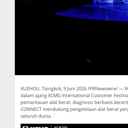
XUZHOU, Tiongkok
,
9 Juni 2026
/PRNewswire/ — X
dalam ajang XCMG International Customer Festiva
pemantauan alat berat, diagnosis berbasis kecerd
CONNECT mendukung pengelolaan alat berat yang 
seluruh dunia.