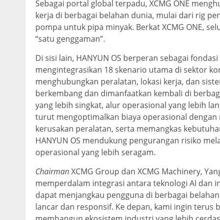
Sebagai portal global terpadu, XCMG ONE menghub
kerja di berbagai belahan dunia, mulai dari rig 
pompa untuk pipa minyak. Berkat XCMG ONE, selu
“satu genggaman”.
Di sisi lain, HANYUN OS berperan sebagai fondasi
mengintegrasikan 18 skenario utama di sektor kon
menghubungkan peralatan, lokasi kerja, dan sist
berkembang dan dimanfaatkan kembali di berbagai a
yang lebih singkat, alur operasional yang lebih l
turut mengoptimalkan biaya operasional dengan
kerusakan peralatan, serta memangkas kebutuhan t
HANYUN OS mendukung pengurangan risiko melalu
operasional yang lebih seragam.
Chairman
XCMG Group dan XCMG Machinery, Yang
memperdalam integrasi antara teknologi AI dan ind
dapat menjangkau pengguna di berbagai belahan 
lancar dan responsif. Ke depan, kami ingin teru
membangun ekosistem industri yang lebih cerdas, 