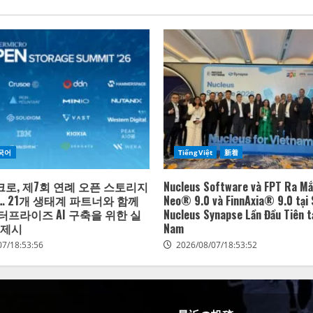
국어
TiếngViệt
新着
로, 제7회 연례 오픈 스토리지
Nucleus Software và FPT Ra Mắ
… 21개 생태계 파트너와 함께
Neo® 9.0 và FinnAxia® 9.0 tại 
터프라이즈 AI 구축을 위한 실
Nucleus Synapse Lần Đầu Tiên tạ
 제시
Nam
07/18:53:56
2026/08/07/18:53:52