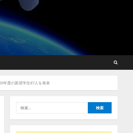
lmessage、MCP接続機能を
強化し、AIから設定操作で
きる機能を拡充
2026/08/07/13:53:50
2
【2026年企業のAI導入・活
用に関する調査】AIを組織
026年度の新奨学生87人を発表
として導入できている企業
は26.8％。AI導入企業の
68.0％が、自社でのAI導
3
入・活用は「上手くいって
検
いる」と回答
ナレッジワーク、AIエンジ
索:
2026/08/07/13:53:50
ニア油井 誠（@myui）が入
社。「セールスAIエージェ
ントOS」「営業領域の業界