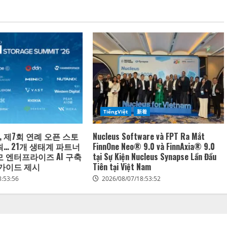
TiếngViệt
新着
 제7회 연례 오픈 스토
Nucleus Software và FPT Ra Mắt
최… 21개 생태계 파트너
FinnOne Neo® 9.0 và FinnAxia® 9.0
모 엔터프라이즈 AI 구축
tại Sự Kiện Nucleus Synapse Lần Đầu
 가이드 제시
Tiên tại Việt Nam
8:53:56
2026/08/07/18:53:52