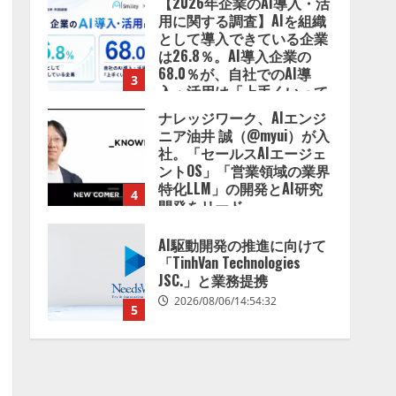
【2026年企業のAI導入・活
用に関する調査】AIを組織
として導入できている企業
は26.8％。AI導入企業の
68.0％が、自社でのAI導
3
入・活用は「上手くいって
いる」と回答
ナレッジワーク、AIエンジ
2026/08/07/13:53:50
ニア油井 誠（@myui）が入
社。「セールスAIエージェ
ントOS」「営業領域の業界
特化LLM」の開発とAI研究
4
開発をリード
2026/08/07/10:54:31
AI駆動開発の推進に向けて
「TinhVan Technologies
JSC.」と業務提携
2026/08/06/14:54:32
5
【開催報告】次世代AIプラ
ットフォーム「TAIZA」お
よび新サービスに関する記