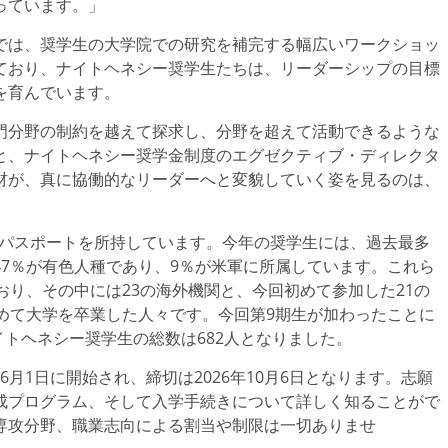
っています。」
では、奨学生の大学院での研究を補完する幅広いワークショッ
ており、ナイトヘネシー奨学生たちは、リーダーシップの目標
を育んでいます。
門分野の制約を越えて探求し、分野を超えて活動できるような
と、ナイトヘネシー奨学金制度のエグゼクティブ・ディレクタ
ある人材が、真に協働的なリーダーへと変貌していく姿を見るのは、
のパスポートを所持しています。今年の奨学生には、過去最多
7％が有色人種であり、9％が米軍に所属しています。これら
おり、その中には23の海外機関と、今回初めて参加した21の
めて大学を卒業した人々です。今回第9期生が加わったことに
イトヘネシー奨学生の総数は682人となりました。
年6月1日に開始され、締切は2026年10月6日となります。志願
成プログラム、そして入学手続きについて詳しく知ることがで
専攻分野、職業志向による割当や制限は一切ありませ