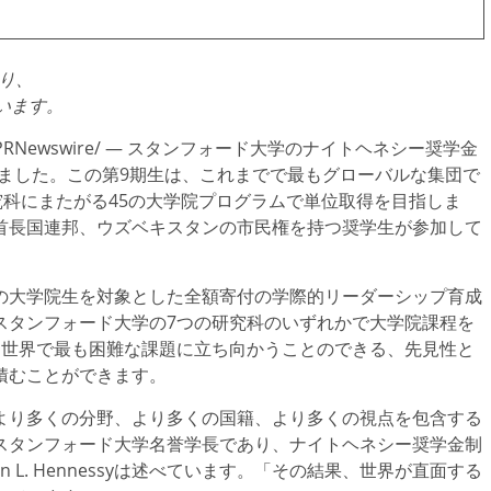
まり、
います。
PRNewswire/ — スタンフォード大学のナイトヘネシー奨学金
表しました。この第9期生は、これまでで最もグローバルな集団で
究科にまたがる45の大学院プログラムで単位取得を目指しま
首長国連邦、ウズベキスタンの市民権を持つ奨学生が参加して
の大学院生を対象とした全額寄付の学際的リーダーシップ育成
スタンフォード大学の7つの研究科のいずれかで大学院課程を
、世界で最も困難な課題に立ち向かうことのできる、先見性と
積むことができます。
より多くの分野、より多くの国籍、より多くの視点を包含する
スタンフォード大学名誉学長であり、ナイトヘネシー奨学金制
L. Hennessyは述べています。「その結果、世界が直面する