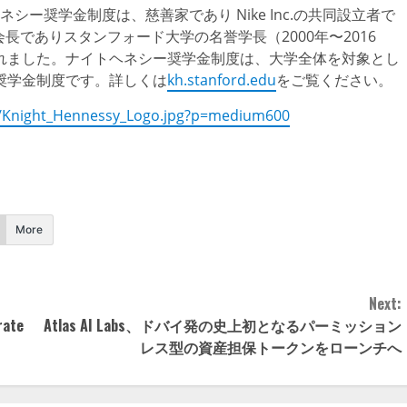
ネシー奨学金制度は、慈善家であり Nike Inc.の共同設立者で
t Inc.の会長でありスタンフォード大学の名誉学長（2000年〜2016
付けられました。ナイトヘネシー奨学金制度は、大学全体を対象とし
奨学金制度です。詳しくは
kh.stanford.edu
をご覧ください。
/Knight_Hennessy_Logo.jpg?p=medium600
More
Next:
rate
Atlas AI Labs、ドバイ発の史上初となるパーミッション
レス型の資産担保トークンをローンチへ