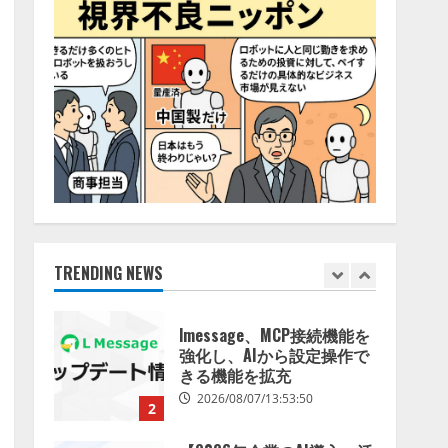
特化LLM」の開発とAI研究
4
開発をリード
2026/08/07/10:54:31
AI駆動開発の推進に向けて
「TinhVan Technologies
JSC.」と業務提携
2026/08/06/14:54:32
5
【開催報告】次世代AIプラ
ットフォーム「TAIZA」お
よび新サービスに関する記
者発表会を開催
TRENDING NEWS
1
2026/08/07/17:53:45
lmessage、MCP接続機能を
強化し、AIから設定操作で
きる機能を拡充
2026/08/07/13:53:50
2