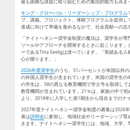
最も困難な課題に取り組むための集団的能力も高ま
キング・グローバル・リーダーシップ・プログラム
プ、講義、プロジェクト、体験プログラムを提供し
達成に向けて準備を進めるなかで、社会貢献への志
「ナイトヘネシー奨学金制度の魔法は、奨学生が専
ツールやアプローチを開発するときに起こります」
ーであるTina Seeligは述べています。「実績
心が躍ります。」
2026年度奨学生
のうち、51パーセントが米国以外
の外国人奨学生が含まれています。米国の奨学生の4
の学生は、58の異なる教育機関で学士号を取得して
教育機関が含まれています。21％は、家族の中で初
より、2018年に入学した第1期生から現在までのナ
2027年度ナイトヘネシー奨学金制度の募集は2026
者は
説明会
に参加し、地域社会やリーダーシップ育
きます。ナイトヘネシー奨学生には、地域、大学、