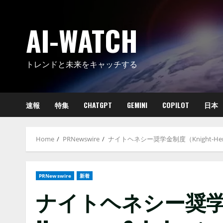
Skip
to
AI-WATCH
content
トレンドと未来をキャッチする
速報
特集
CHATGPT
GEMINI
COPILOT
日本
Home
PRNewswire
ナイトヘネシー奨学金制度（Knight-H
PRNewswire
新着
ナイトヘネシー奨学金制