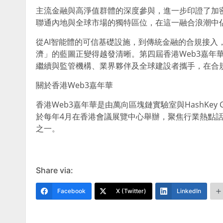
主流金融與高淨值群體的深度參與，進一步印證了加
聯通內地與全球市場的獨特區位，在這一融合浪潮中
從AI智能體的可信基礎設施，到傳統金融的合規接入
濟」的藍圖正變得越發清晰。第四屆香港Web3嘉年
繼續與監管機構、業界夥伴及全球建設者攜手，在合
關於香港Web3嘉年華
香港Web3嘉年華是由萬向區塊鏈實驗室與HashKey 
於每年4月在香港會議展覽中心舉辦，聚焦行業熱點話
之一。
Share via:
Facebook
X (Twitter)
LinkedIn