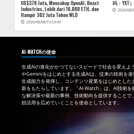
US$378 Juta, Mencakup OpenAI, Beast
码：YXT
Industries, Lebih dari 16.000 ETH, dan
2026/08/
Hampir 302 Juta Token WLD
2026/08/08/10:53:49
AI-WATCHの使命
生成AIの進化がかつてないスピードで社会を変えようと
やGeminiをはじめとする生成AIは、従来の技術を
生成能力を発揮し、コンテンツ産業をはじめとした
新をもたらしています。「AI-Watch」は、AI技
な解決策や最新の事例、技術動向を提供することで、
効活用を広めていくことを使命としています。