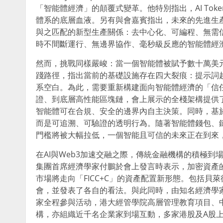
「智能體經濟」的顛覆式變革。他特別指出，AI To
體系的底層血液。另有與會嘉賓指出，未來的先進生產
與之匹配的新型生產關係：去中心化、可編程、無需信任
時不間斷運行、無邊界協作、毫秒級反應的智能體經
然而，挑戰同樣嚴峻：當一個智能體被賦予數十萬美
踐路徑，指出當前的基礎設施存在四大裂痕：提示詞
系空白。為此，需要重新構建面向智能體經濟的「信
證、到底層高性能區塊鏈，會上展示的全棧架構提供
智能體可在合規、安全的邊界內自主決策。同時，基於
而是可追溯、可驗證的透明行為。隨著智能體錢包、鏈
門檻將被大幅拉低，一個智能且可信的未來正在到來
在AI與Web3加速交融之際，傳統金融機構的積極
集團首席經濟學家付鵬於會上發言時表示，加密資產
市場將走向「FICC+C」的資產配置新形態。包括
會，並發表了各自的看法。與此同時，由知名經濟學
家全程參與活动，港大經管學院高層管理教育項目、中
構，亦組織近千名企業家到場互動，多家港股及A股