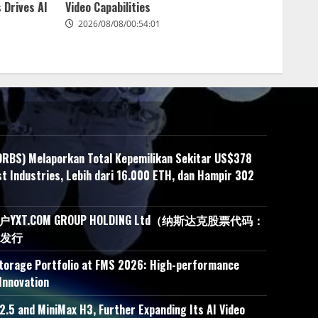
 Drives AI
Video Capabilities
2026/08/08/00:54:01
ORBS) Melaporkan Total Kepemilikan Sekitar US$378
t Industries, Lebih dari 16.000 ETH, dan Hampir 302
.COM GROUP HOLDING Ltd（纳斯达克股票代码：
接发行
Storage Portfolio at FMS 2026: High-performance
Innovation
.5 and MiniMax H3, Further Expanding Its AI Video