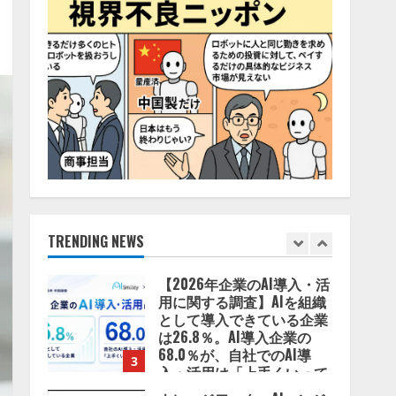
2026/08/06/14:54:32
5
【開催報告】次世代AIプラ
ットフォーム「TAIZA」お
よび新サービスに関する記
者発表会を開催
1
2026/08/07/17:53:45
lmessage、MCP接続機能を
強化し、AIから設定操作で
きる機能を拡充
2026/08/07/13:53:50
TRENDING NEWS
2
【2026年企業のAI導入・活
用に関する調査】AIを組織
として導入できている企業
は26.8％。AI導入企業の
68.0％が、自社でのAI導
3
入・活用は「上手くいって
いる」と回答