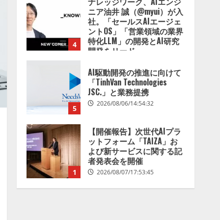
ナレッジワーク、AIエンジ
2026/08/07/13:53:50
ニア油井 誠（@myui）が入
社。「セールスAIエージェ
ントOS」「営業領域の業界
特化LLM」の開発とAI研究
4
開発をリード
2026/08/07/10:54:31
AI駆動開発の推進に向けて
「TinhVan Technologies
JSC.」と業務提携
2026/08/06/14:54:32
5
【開催報告】次世代AIプラ
ットフォーム「TAIZA」お
よび新サービスに関する記
者発表会を開催
1
2026/08/07/17:53:45
lmessage、MCP接続機能を
強化し、AIから設定操作で
きる機能を拡充