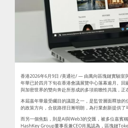
香港
2026年6月9日
/美通社/ — 由萬向區塊鏈實驗室與
年華已於四月下旬在香港會議展覽中心落幕逾月。回顧
與加密世界的雙向
奔赴
所形成的多項前瞻性共識，正
本屆嘉年華最受矚目的議題之一，是監管層面釋放的
的政策方向，合規路徑日漸明朗，為行業創新提供了
而另一個焦點，則是AI與Web3的交匯，被多位嘉
HashKey Group董事長兼CEO肖風認為，區塊鏈T