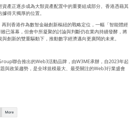
密資產正逐步成為大類資產配置中的重要組成部分。香港憑藉其
佔據得天獨厚的位置。
，再到香港作為數智金融創新樞紐的戰略定位，一幅「智能體經
華雖已落幕，但會中所凝聚的討論與判斷仍在業內持續發酵，將
規與創新的雙重驅動下，推動數字經濟邁向更廣闊的未來。
Group聯合推出的Web3活動品牌，由W3ME承辦，自2023年起
題與政策趨勢，是全球規模最大、最受關注的Web3行業盛會
More