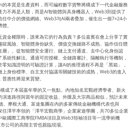
ken的本質是生產資料，而可編程數字貨幣將構成下一代金融服務
力不再是人類，而是AI智能體與具身機器人，Web3則提供了
中介的價值網絡。Web3与AI兩者疊加，催生出一個7×24小
濟體。
元資金權限時，誰來為它的行為負責？多位嘉賓在會上分享了實
越獄風險、智能體身份缺失、價值交換鏈路不成熟、協作信任體
任層」。從智能體安全運行、鏈上支付通道、去中心化身份認
了系統性解法。通過可控授權、全鏈路審計、隔離執行等機制，
零知識證明的可驗證計算，讓AI的推理過程不再是「黑箱」，
上身份標準、自主支付協議等關鍵技術的成熟，Web3的進入
，普惠性將迎來質變。
到場構成了本屆嘉年華的又一焦點。內地知名宏觀經濟學者、新火
的演進路徑與當年的固定收益、外匯及大宗商品相似，預計未來
貝萊德、摩根大通、富途集團在內的多家傳統金融機構代表也與
家任澤平率領的「澤平宏觀商學」企業家遊學團，共70多位企業
歐國際工商學院FMBA項目及Web3領袖項目等一流學術機
上市公司的高階主管也親臨現場。