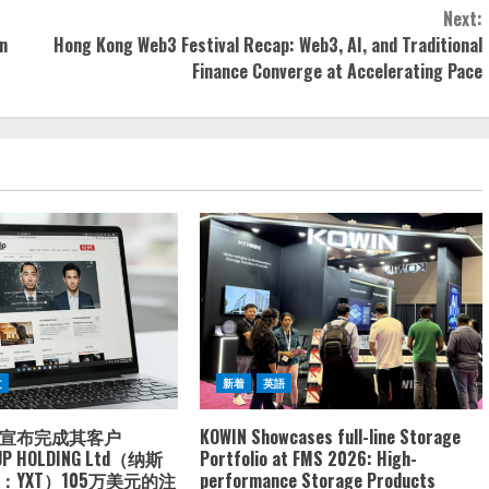
Next:
n
Hong Kong Web3 Festival Recap: Web3, AI, and Traditional
Finance Converge at Accelerating Pace
文
新着
英語
宣布完成其客户
KOWIN Showcases full-line Storage
UP HOLDING Ltd（纳斯
Portfolio at FMS 2026: High-
YXT）105万美元的注
performance Storage Products