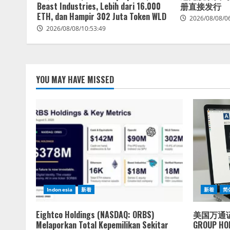
Beast Industries, Lebih dari 16.000
册直接发行
ETH, dan Hampir 302 Juta Token WLD
2026/08/08/0
2026/08/08/10:53:49
YOU MAY HAVE MISSED
Indonesia
新着
新着
简
Eightco Holdings (NASDAQ: ORBS)
美国万通证
Melaporkan Total Kepemilikan Sekitar
GROUP 