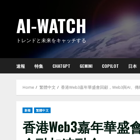
Skip
to
AI-WATCH
content
トレンドと未来をキャッチする
速報
特集
CHATGPT
GEMINI
COPILOT
日本
Home
繁體中文
香港Web3嘉年華盛會回顧，Web3與AI、
新着
繁體中文
香港Web3嘉年華盛會