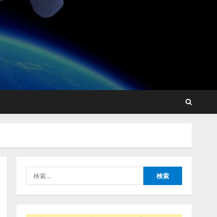
lmessage、MCP接続機能を
強化し、AIから設定操作で
きる機能を拡充
2026/08/07/13:53:50
2
【2026年企業のAI導入・活
用に関する調査】AIを組織
として導入できている企業
は26.8％。AI導入企業の
68.0％が、自社でのAI導
3
入・活用は「上手くいって
いる」と回答
ナレッジワーク、AIエンジ
2026/08/07/13:53:50
ニア油井 誠（@myui）が入
社。「セールスAIエージェ
ントOS」「営業領域の業界
特化LLM」の開発とAI研究
4
開発をリード
検
2026/08/07/10:54:31
索:
AI駆動開発の推進に向けて
「TinhVan Technologies
JSC.」と業務提携