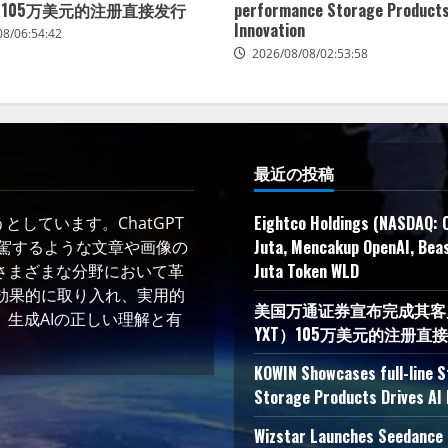
）105万美元的注册直接发行
performance Storage Products
Innovation
08/06:54:42
2026/08/08/02:53:58
最近の投稿
Eightco Holdings (NASDAQ: 
しています。ChatGPT
Juta, Mencakup OpenAI, Beas
凌駕するような文章や画像の
Juta Token WLD
さまざまな分野において革
術を効果的に取り入れ、実用的
美国万通证券宣布完成其客户YXT
生成AIの正しい理解と有
YXT）105万美元的注册直
KOWIN Showcases full-line 
Storage Products Drives AI 
Wizstar Launches Seedance 2