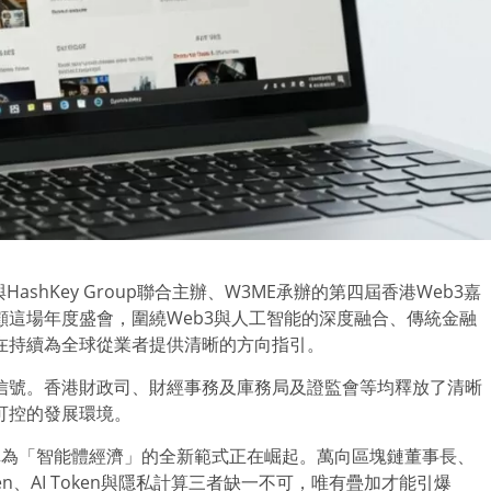
HashKey Group聯合主辦、W3ME承辦的第四屆香港Web3嘉
這場年度盛會，圍繞Web3與人工智能的深度融合、傳統金融
在持續為全球從業者提供清晰的方向指引。
信號。香港財政司、財經事務及庫務局及證監會等均釋放了清晰
可控的發展環境。
賓稱為「智能體經濟」的全新範式正在崛起。萬向區塊鏈董事長、
oken、AI Token與隱私計算三者缺一不可，唯有疊加才能引爆