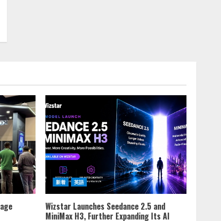
新着
英語
rage
Wizstar Launches Seedance 2.5 and
MiniMax H3, Further Expanding Its AI