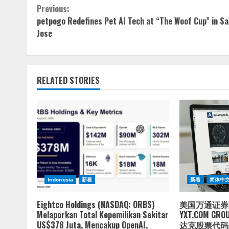
Continue
Previous:
petpogo Redefines Pet AI Tech at “The Woof Cup” in Sa
Reading
Jose
RELATED STORIES
Indonesia
新着
新着
简体中
Eightco Holdings (NASDAQ: ORBS)
美国万通证券
Melaporkan Total Kepemilikan Sekitar
YXT.COM GRO
US$378 Juta, Mencakup OpenAI,
达克股票代码：