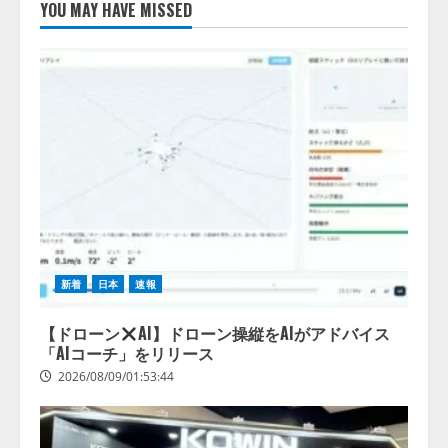
ォーム「TAIZA」および新サービ
YOU MAY HAVE MISSED
スに関する記者発表会を開催
2026/08/07/17:53:45
2
lmessage、MCP接続機能を強化
し、AIから設定操作できる機能を
拡充
2026/08/07/13:53:50
3
【2026年企業のAI導入・活用に関
する調査】AIを組織として導入で
きている企業は26.8％。AI導入企
新着
日本
速報
業の68.0％が、自社でのAI導入・
活用は「上手くいっている」と回
4
答
【ドローン
AI】ドローン操縦をAIがアドバイス
「AIコーチ」をリリース
2026/08/07/13:53:50
2026/08/09/01:53:44