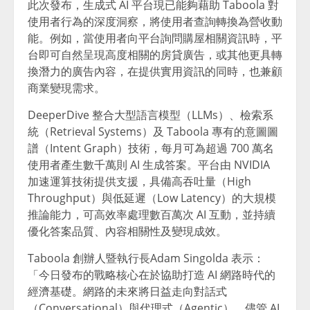
此次發布，生成式 AI 平台現已能夠藉助 Taboola 對
使用者行為的深度洞察，將使用者查詢轉換為營收動
能。例如，當使用者向平台詢問購屋相關資訊時，平
台即可自然呈現高度相關的房貸廣告，或其他更具轉
換潛力的廣告內容，在提供實用資訊的同時，也兼顧
商業變現需求。
DeeperDive 整合大型語言模型（LLMs）、檢索系
統（Retrieval Systems）及 Taboola 專有的意圖圖
譜（Intent Graph）技術，每月可為超過 700 萬名
使用者產生數千萬則 AI 生成答案。平台由 NVIDIA
加速運算技術提供支援，具備高吞吐量（High
Throughput）與低延遲（Low Latency）的大規模
推論能力，可高效率處理數百萬次 AI 互動，並持續
優化答案品質、內容相關性及變現成效。
Taboola 創辦人暨執行長Adam Singolda 表示：
「今日發布的戰略核心在於協助打造 AI 網路時代的
經濟基礎。網路的未來將日益走向對話式
（Conversational）與代理式（Agentic）。儘管 AI