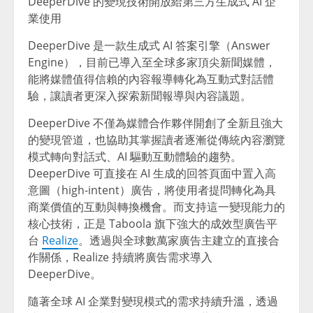
DeeperDive 的變現技術開放給第三方生成式 AI 企
業使用
DeeperDive 是一款生成式 AI 答案引擎（Answer
Engine），目前已導入至全球多家頂尖新聞媒體，
能將媒體值得信賴的內容報導轉化為互動式對話體
驗，讓讀者更深入探索新聞報導與內容議題。
DeeperDive 不僅為媒體合作夥伴開創了全新且強大
的變現管道，也協助其掌握讀者逐漸從傳統內容瀏覽
模式轉向對話式、AI 驅動互動體驗的趨勢。
DeeperDive 可直接在 AI 生成的回答頁面中置入高
意圖（high-intent）廣告，將使用者提問轉化為具
商業價值的互動與轉換機會。而支持這一變現能力的
核心技術，正是 Taboola 旗下強大的成效型廣告平
台
Realize
。透過與全球數萬家廣告主建立的直接合
作關係，Realize 持續將廣告需求導入
DeeperDive。
隨著全球 AI 企業對變現模式的需求持續升溫，透過