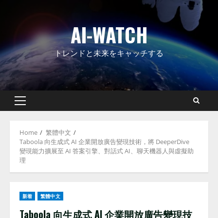
Skip
to
AI-WATCH
content
トレンドと未来をキャッチする
Primary
Menu
Home
繁體中文
Taboola 向生成式 AI 企業開放廣告變現技術，將 DeeperDive
變現能力擴展至 AI 答案引擎、對話式 AI、聊天機器人與虛擬助
理
新着
繁體中文
Taboola 向生成式 AI 企業開放廣告變現技