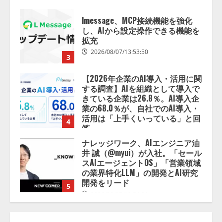
【2026年企業のAI導入・活用に関
する調査】AIを組織として導入で
きている企業は26.8％。AI導入企
業の68.0％が、自社でのAI導入・
活用は「上手くいっている」と回
4
答
2026/08/07/13:53:50
ナレッジワーク、AIエンジニア油
井 誠（@myui）が入社。「セール
スAIエージェントOS」「営業領域
の業界特化LLM」の開発とAI研究
開発をリード
5
2026/08/07/10:54:31
【ドローン
AI】ドローン操縦を
AIがアドバイス「AIコーチ」をリ
リース
2026/08/09/01:53:44
1
【開催報告】次世代AIプラットフ