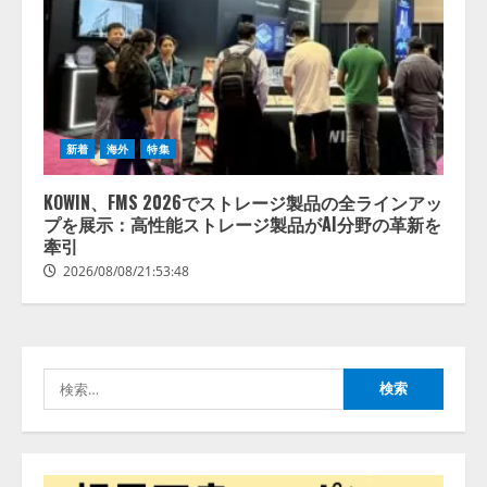
【開催報告】次世代AIプラットフ
ォーム「TAIZA」および新サービ
スに関する記者発表会を開催
2026/08/07/17:53:45
2
新着
海外
特集
lmessage、MCP接続機能を強化
し、AIから設定操作できる機能を
KOWIN、FMS 2026でストレージ製品の全ラインアッ
拡充
プを展示：高性能ストレージ製品がAI分野の革新を
2026/08/07/13:53:50
牽引
3
2026/08/08/21:53:48
【2026年企業のAI導入・活用に関
する調査】AIを組織として導入で
きている企業は26.8％。AI導入企
業の68.0％が、自社でのAI導入・
検
活用は「上手くいっている」と回
4
索:
答
2026/08/07/13:53:50
ナレッジワーク、AIエンジニア油
井 誠（@myui）が入社。「セール
スAIエージェントOS」「営業領域