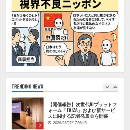
の業界特化LLM」の開発とAI研究
開発をリード
5
2026/08/07/10:54:31
【ドローン
AI】ドローン操縦を
AIがアドバイス「AIコーチ」をリ
リース
2026/08/09/01:53:44
1
【開催報告】次世代AIプラットフ
ォーム「TAIZA」および新サービ
スに関する記者発表会を開催
2026/08/07/17:53:45
TRENDING NEWS
2
lmessage、MCP接続機能を強化
し、AIから設定操作できる機能を
拡充
2026/08/07/13:53:50
3