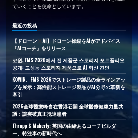
ていくことを使命としています。
最近の投稿
【ドローン
AI】ドローン操縦をAIがアドバイス
「AIコーチ」をリリース
코윈, FMS 2026에서 전 제품군 스토리지 포트폴리오
공개: 고성능 스토리지 제품으로 AI 혁신 견인
KOWIN、FMS 2026でストレージ製品の全ラインアッ
プを展示：高性能ストレージ製品がAI分野の革新を
牽引
2026全球醫療峰會在香港召開 全球醫療健康力量共
議：讓突破真正抵達患者
Thrupp & Maberly: 英国の由緒あるコーチビルダ
ー、特注車の新時代へ