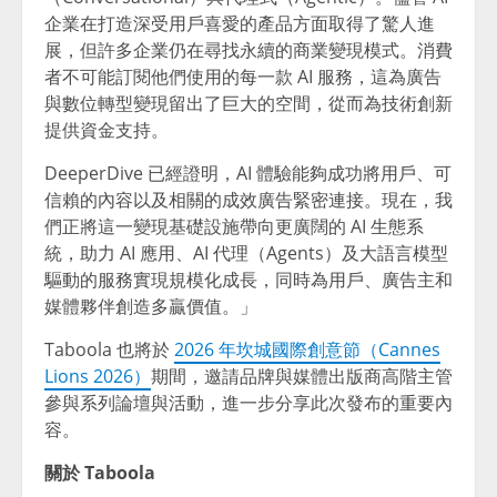
企業在打造深受用戶喜愛的產品方面取得了驚人進
展，但許多企業仍在尋找永續的商業變現模式。消費
者不可能訂閱他們使用的每一款 AI 服務，這為廣告
與數位轉型變現留出了巨大的空間，從而為技術創新
提供資金支持。
DeeperDive 已經證明，AI 體驗能夠成功將用戶、可
信賴的內容以及相關的成效廣告緊密連接。現在，我
們正將這一變現基礎設施帶向更廣闊的 AI 生態系
統，助力 AI 應用、AI 代理（Agents）及大語言模型
驅動的服務實現規模化成長，同時為用戶、廣告主和
媒體夥伴創造多贏價值。」
Taboola 也將於
2026 年坎城國際創意節（Cannes
Lions 2026）
期間，邀請品牌與媒體出版商高階主管
參與系列論壇與活動，進一步分享此次發布的重要內
容。
關於 Taboola