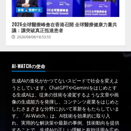
新着
繁體中文
2026全球醫療峰會在香港召開 全球醫療健康力量共
議：讓突破真正抵達患者
2026/08/08/18:53:55
AI-WATCHの使命
生成AIの進化がかつてないスピードで社会を変えよ
うとしています。ChatGPTやGeminiをはじめとす
る生成AIは、従来の技術を凌駕するような文章や画
像の生成能力を発揮し、コンテンツ産業をはじめと
したさまざまな分野において革新をもたらしていま
す。「AI-Watch」は、AI技術を効果的に取り入
れ、実用的な解決策や最新の事例、技術動向を提供
することで、生成AIの正しい理解と有効活用を広め