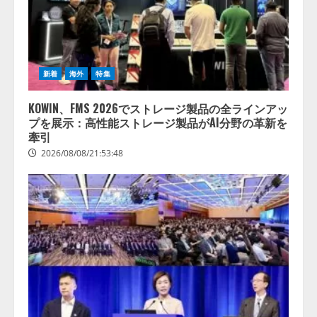
新着
海外
特集
KOWIN、FMS 2026でストレージ製品の全ラインアッ
プを展示：高性能ストレージ製品がAI分野の革新を
牽引
2026/08/08/21:53:48