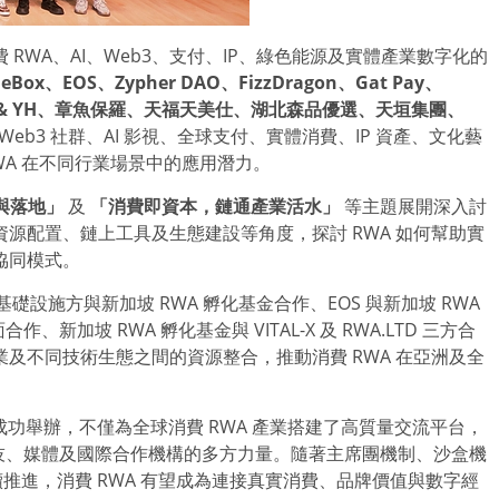
RWA、AI、Web3、支付、IP、綠色能源及實體產業數字化的
eBox
、
EOS
、
Zypher DAO
、
FizzDragon
、
Gat Pay
、
& YH
、章魚保羅、天福天美仕、湖北森品優選、天垣集團、
b3 社群、AI 影視、全球支付、實體消費、IP 資產、文化藝
WA 在不同行業場景中的應用潛力。
與落地」
及
「消費即資本，鏈通產業活水」
等主題展開深入討
源配置、鏈上工具及生態建設等角度，探討 RWA 如何幫助實
協同模式。
設施方與新加坡 RWA 孵化基金合作、EOS 與新加坡 RWA
、新加坡 RWA 孵化基金與 VITAL-X 及 RWA.LTD 三方合
及不同技術生態之間的資源整合，推動消費 RWA 在亞洲及全
成功舉辦，不僅為全球消費 RWA 產業搭建了高質量交流平台，
融科技、媒體及國際合作機構的多方力量。隨著主席團機制、沙盒機
續推進，消費 RWA 有望成為連接真實消費、品牌價值與數字經