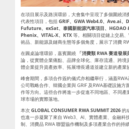
在項目展示及路演環節，大會集中呈現了多個圍繞消費 
代表性項目，包括
GRIF
、
GWA Web4.0
、
Ave.ai
、
D
Fufuture
、
exSat
、泰國新能源汽車項目、
HGDAO 
Phenix
、
VITAL-X
、
KTX
等。相關項目從鏈上交易、We
術品、新能源及鏈商生態等多個角度，展示了消費 R
在圓桌論壇環節，嘉賓圍繞
「消費類
RWA
賽道發展
論，從實體企業痛點、品牌全球化、庫存流通、跨境資
體企業提升資產效率、拓展增長通道並建立新的產業
峰會期間，多項合作簽約儀式亦相繼舉行，涵蓋RWA基礎
公司戰略合作、韓國企業與 GRIF 及RWA基礎設施方面合作
作等方向。這些合作將進一步促進不同地區、不同產業
球市場的實際落地。
本次
GLOBAL CONSUMER RWA SUMMIT 2026
的
也進一步凝聚了來自 Web3、AI、實體產業、金
制、消費品 RWA 聯盟協作機制及多項產業合作的持