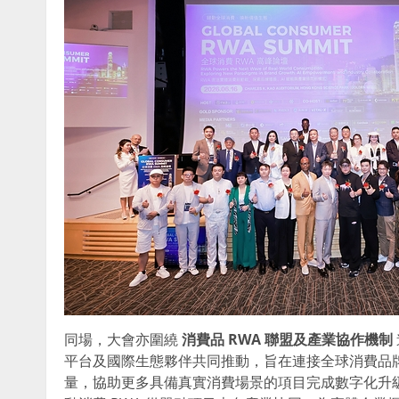
同場，大會亦圍繞
消費品
RWA
聯盟及產業協作機制
平台及國際生態夥伴共同推動，旨在連接全球消費品
量，協助更多具備真實消費場景的項目完成數字化升