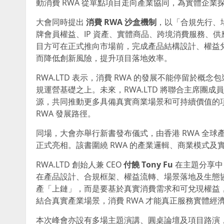
動消費 RWA 從單點項目走向產業協同，為實體企
大會同時提出
消費
RWA
沙盒機制
，以「合規先行、
牌會員權益、IP 資產、實體商品、跨境消費服務、
目方可在正式推向市場前，完成產品結構設計、權益
而降低創新風險，提升項目落地效率。
RWA.LTD 表示，消費 RWA 的發展不能停留於
規運營基礎之上。未來，RWA.LTD 將聯合主席團
源，共同推動更多具備真實商業場景和可持續價值的
RWA 發展路徑。
同場，大會亦舉行新書發布儀式，由香港 RWA 全
正式亮相。該書圍繞 RWA 的產業邏輯、商業模式
RWA.LTD 創始人兼 CEO
付饒
Tony Fu
在主題分享中
在產品設計、合規框架、權益流轉、場景落地及生態協
產「上鏈」，而是要基於真實消費需求和可兌現權益
結合真實產業場景，消費 RWA 才能真正服務實體
本次峰會亦設有多場主題演講、圓桌論壇及項目路演