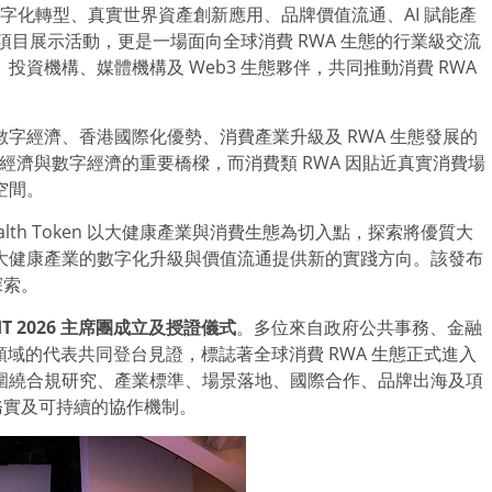
字化轉型、真實世界資產創新應用、品牌價值流通、AI 賦能產
一項目展示活動，更是一場面向全球消費 RWA 生態的行業級交流
資機構、媒體機構及 Web3 生態夥伴，共同推動消費 RWA
字經濟、香港國際化優勢、消費產業升級及 RWA 生態發展的
經濟與數字經濟的重要橋樑，而消費類 RWA 因貼近真實消費場
空間。
alth Token 以大健康產業與消費生態為切入點，探索將優質大
大健康產業的數字化升級與價值流通提供新的實踐方向。該發布
探索。
T 2026
主席團成立及授證儀式
。多位來自政府公共事務、金融
領域的代表共同登台見證，標誌著全球消費 RWA 生態正式進入
圍繞合規研究、產業標準、場景落地、國際合作、品牌出海及項
務實及可持續的協作機制。