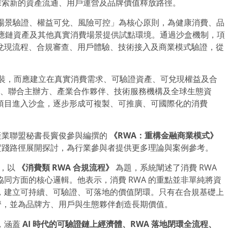
業探索新的資產流通、用戶運營及品牌價值釋放路徑。
場景驗證、權益可兌、風險可控」為核心原則，為健康消費、品
供應鏈資產及其他真實消費場景提供試點環境。通過沙盒機制，項
兌現流程、合規審查、用戶體驗、技術接入及商業模式驗證，從
概念包裝，而應建立在真實消費需求、可驗證資產、可兌現權益及合
成員、聯合主辦方、產業合作夥伴、技術服務機構及全球生態資
項目進入沙盒，逐步形成可複製、可推廣、可國際化的消費
球產業聯盟秘書長竇俊參與編撰的
《
RWA
：重構金融商業模式》
及實踐路徑展開探討，為行業參與者提供更多理論與案例參考。
，以
《消費類
RWA
合規流程》
為題，系統闡述了消費 RWA
同方面的核心邏輯。他表示，消費 RWA 的重點並非單純將資
，建立可持續、可驗證、可落地的價值閉環。只有在合規基礎上
經濟，並為品牌方、用戶與生態夥伴創造長期價值。
，涵蓋
AI
時代的可驗證鏈上經濟體、
RWA
落地閉環全流程、