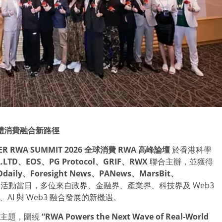
體消費融合新路徑
R RWA SUMMIT 2026
全球消費
RWA
高峰論壇
於香港科學
.LTD
、
EOS
、
PG Protocol
、
GRIF
、
RWX
聯合主辦，並獲得
Odaily
、
Foresight News
、
PANews
、
MarsBit
、
活動當日，多位來自政界、金融界、產業界、科技界及 Web3
I 與 Web3 融合發展的新機遇。
主題，圍繞
“RWA Powers the Next Wave of Real-World