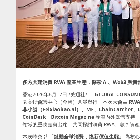
多方共建消費
RWA
產業生態，探索
AI
、
Web3
與實
香港
2026年6月17日
/美通社/ —
GLOBAL CONSUME
園高錕會議中心（金蛋）圓滿舉行。本次大會由
RWA
非小號（
Feixiaohao.ai
）、
ME
、
ChainCatcher
、
CoinDesk
、
Bitcoin Magazine
等海內外媒體支持。
領域的重磅嘉賓出席，共同探討消費 RWA、數字資產、A
本次峰會以
「鏈動全球消費，煥新價值生態」
為核心