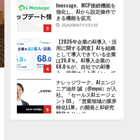
【2026年企業のAI導入・活
用に関する調査】AIを組織
として導入できている企業
は26.8％。AI導入企業の
68.0％が、自社でのAI導
4
入・活用は「上手くいって
いる」と回答
ナレッジワーク、AIエンジ
2026/08/07/13:53:50
ニア油井 誠（@myui）が入
社。「セールスAIエージェ
ントOS」「営業領域の業界
特化LLM」の開発とAI研究
5
開発をリード
2026/08/07/10:54:31
【ドローン
AI】ドローン
操縦をAIがアドバイス「AI
コーチ」をリリース
2026/08/09/01:53:44
1
【開催報告】次世代AIプラ
ットフォーム「TAIZA」お