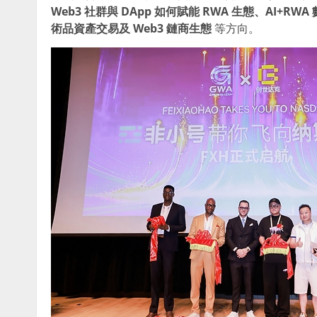
Web3
社群與
DApp
如何賦能
RWA
生態、
AI+RWA
術品資產交易及
Web3
鏈商生態
等方向。