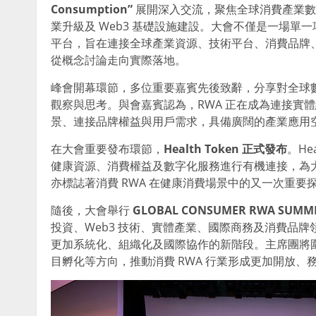
Consumption”
展開深入交流，聚焦全球消費產業數
業升級及 Web3 基礎設施建設。大會不僅是一場單
平台，旨在連接全球產業資源、技術平台、消費品牌、投
從概念討論走向實際落地。
峰會開幕環節，多位重要嘉賓先後致辭，分享對全球數
觀察與思考。與會嘉賓認為，RWA 正在成為連接實體
景、連接品牌權益與用戶需求，具備廣闊的產業應用
在大會重要發布環節，
Health Token
正式發布
。He
健康資源、消費權益及數字化服務進行有機連接，為
亦標誌著消費 RWA 在健康消費場景中的又一次重要
隨後，大會舉行
GLOBAL CONSUMER RWA SUMMI
投資、Web3 技術、實體產業、國際商務及消費品牌
更加系統化、組織化及國際協作的新階段。主席團將
目孵化等方向，推動消費 RWA 行業形成更加開放、