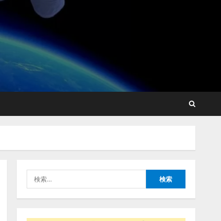
【開催報告】次世代AIプラ
ットフォーム「TAIZA」お
よび新サービスに関する記
者発表会を開催
2
2026/08/07/17:53:45
lmessage、MCP接続機能を
強化し、AIから設定操作で
きる機能を拡充
2026/08/07/13:53:50
3
【2026年企業のAI導入・活
用に関する調査】AIを組織
として導入できている企業
は26.8％。AI導入企業の
検
68.0％が、自社でのAI導
4
入・活用は「上手くいって
索:
いる」と回答
ナレッジワーク、AIエンジ
2026/08/07/13:53:50
ニア油井 誠（@myui）が入