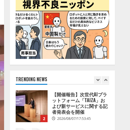
社。「セールスAIエージェ
ントOS」「営業領域の業界
特化LLM」の開発とAI研究
5
開発をリード
2026/08/07/10:54:31
【ドローン
AI】ドローン
操縦をAIがアドバイス「AI
コーチ」をリリース
2026/08/09/01:53:44
1
【開催報告】次世代AIプラ
ットフォーム「TAIZA」お
よび新サービスに関する記
TRENDING NEWS
者発表会を開催
2
2026/08/07/17:53:45
lmessage、MCP接続機能を
強化し、AIから設定操作で
きる機能を拡充
2026/08/07/13:53:50
3